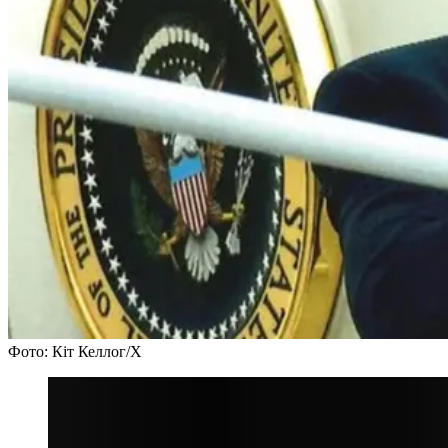
Фото: Кіт Келлог/Х