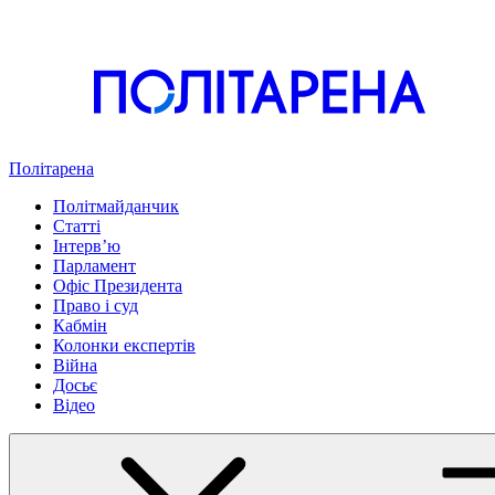
Політарена
Політмайданчик
Статті
Інтервʼю
Парламент
Офіс Президента
Право і суд
Кабмін
Колонки експертів
Війна
Досьє
Відео