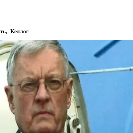
ть,- Келлог