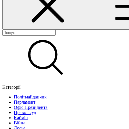
Категорії
Політмайданчик
Парламент
Офіс Президента
Право і суд
Кабмін
Війна
Досьє