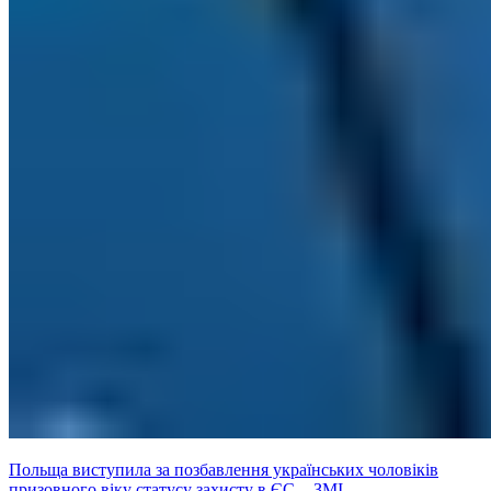
Польща виступила за позбавлення українських чоловіків
призовного віку статусу захисту в ЄС, - ЗМІ