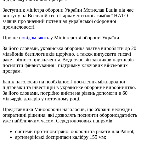
Заступник міністра оборони України Мстислав Банік під час
виступу на Весняній сесії Парламентської асамблеї НАТО
заявив про значний потенціал української оборонної
промисловості.
Про це
повідомляють
у Міністерстві оборони України.
За його словами, українська оборонка здатна виробляти до 20
мільйонів безпілотників щорічно, а також випускати тисячі
ракет різного призначення. Водночас він закликав партнерів
посилити фінансування і підтримку ключових військових
програм.
Банік наголосив на необхідності посилення міжнародної
підтримки та інвестицій в українське оборонне виробництво.
За його словами, потрібно вийти на рівень допомоги в 60
мільярдів доларів у поточному році.
Представника Міноборони наголосив, що Україні необхідні
оперативні рішення, які дозволять посилити обороноздатність
уже найближчим часом. Серед ключових напрямів:
системи протиповітряної оборони та ракети для Patriot;
артилерійські боєприпаси калібру 155 мм;