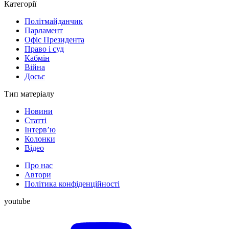
Категорії
Політмайданчик
Парламент
Офіс Президента
Право і суд
Кабмін
Війна
Досьє
Тип матеріалу
Новини
Статті
Інтерв’ю
Колонки
Відео
Про нас
Автори
Політика конфіденційності
youtube