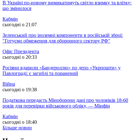
В Україні по-новому вимикатимуть світло взимку та влітку:
що змінилося
Кабмін
сьогодні о 21:07
Зеленський про іноземні компоненти в російській зброї:
"Готуємо обмеження для оборонного сектору РФ"
Офіс Президента
сьогодні о 20:33
Росіяни вдарили «Бандероллю» по депо «Укрпошти» у
Павлограді: є загиблі та поранений
Війна
сьогодні о 19:38
Податкова передасть Міноборони дані про чоловіків 18-60
років для перевірки військового обліку, — Мінфін
Кабмін
сьогодні о 18:40
Більше новин