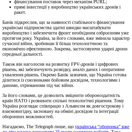
фінансування поставок через механізм PURL;
прямі інвестиції у виробництво українських дронів і
ракет.
Банік підкреслив, що за наявності стабільного фінансування
українські підприємства здатні швидко масштабувати
виробництво і забезпечити фронт необхідним озброєнням уже
протягом року. Україна, за його словами, вже змінила характер
сучасної війни, зробивши її більш технологічною та
економічно ефективною. Зокрема, застосовуючи ударні дрони
середньої дальності.
Також він наголосив на розвитку FPV-дронів і цифрових
рішень, які забезпечують розвідку, аналіз даних і оперативне
ухвалення рішень. Окремо Банік зазначив, що Україна готова
ділитися із союзниками бойовим досвідом, технологіями і
даними, отриманими під час війни.
За його словами, це дозволить зміцнити обороноздатність
країн НАТО і розвивати спільні технологічні рішення. Тому
Україна розглядає співпрацю з Альянсом як довгострокову і
взаємовигідну, засновану на обміні досвідом та інтеграції
оборонних можливостей.
Нагадаємо, The Telegraph пише, що
українська “оборонка” вже
до літа планує випустити 25 тисяч наземних роботів
. Така