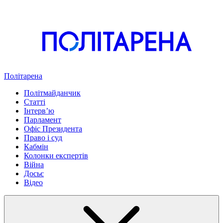
Політарена
Політмайданчик
Статті
Інтервʼю
Парламент
Офіс Президента
Право і суд
Кабмін
Колонки експертів
Війна
Досьє
Відео