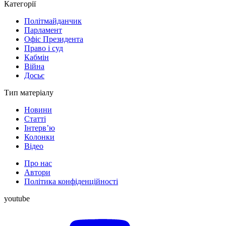
Категорії
Політмайданчик
Парламент
Офіс Президента
Право і суд
Кабмін
Війна
Досьє
Тип матеріалу
Новини
Статті
Інтерв’ю
Колонки
Відео
Про нас
Автори
Політика конфіденційності
youtube