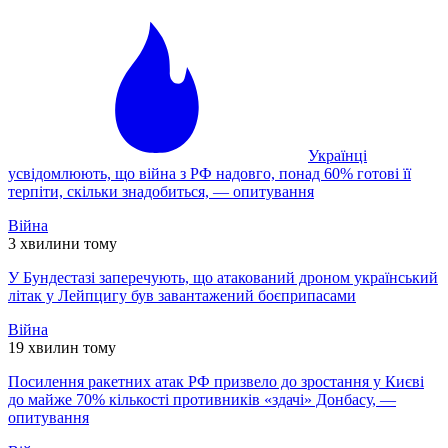
Українці
усвідомлюють, що війна з РФ надовго, понад 60% готові її
терпіти, скільки знадобиться, — опитування
Війна
3 хвилини тому
У Бундестазі заперечують, що атакований дроном український
літак у Лейпцигу був завантажений боєприпасами
Війна
19 хвилин тому
Посилення ракетних атак РФ призвело до зростання у Києві
до майже 70% кількості противників «здачі» Донбасу, —
опитування