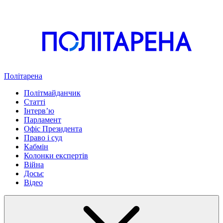
Політарена
Політмайданчик
Статті
Інтервʼю
Парламент
Офіс Президента
Право і суд
Кабмін
Колонки експертів
Війна
Досьє
Відео