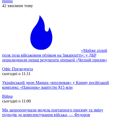
Війна
42 хвилини тому
«Майже цілий
полк поза військовим обліком на Закарпатті»: у ДБР
оприлюднили перші результати операції «Чесний призов»
Офіс Президента
сьогодні о 11:11
Український дрон Magura «вполював» у Криму російський
комплекс «Панцирь» варітстю $15 млн
Війна
сьогодні о 11:00
Ми запропонували модель поетапного призову та зміну
підходів до комплектування війська, — Федоров