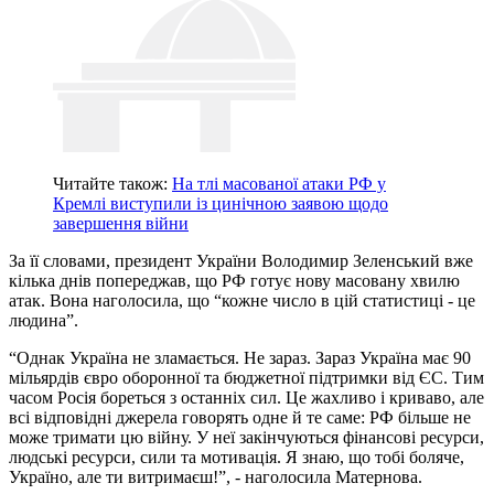
Читайте також:
На тлі масованої атаки РФ у
Кремлі виступили із цинічною заявою щодо
завершення війни
За її словами, президент України Володимир Зеленський вже
кілька днів попереджав, що РФ готує нову масовану хвилю
атак. Вона наголосила, що “кожне число в цій статистиці - це
людина”.
“Однак Україна не зламається. Не зараз. Зараз Україна має 90
мільярдів євро оборонної та бюджетної підтримки від ЄС. Тим
часом Росія бореться з останніх сил. Це жахливо і криваво, але
всі відповідні джерела говорять одне й те саме: РФ більше не
може тримати цю війну. У неї закінчуються фінансові ресурси,
людські ресурси, сили та мотивація. Я знаю, що тобі боляче,
Україно, але ти витримаєш!”, - наголосила Матернова.