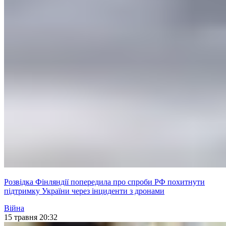
Розвідка Фінляндії попередила про спроби РФ похитнути
підтримку України через інциденти з дронами
Війна
15 травня 20:32