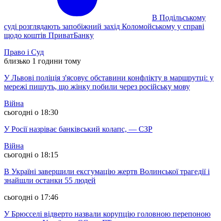
В Подільському
суді розглядають запобіжний захід Коломойському у справі
щодо коштів ПриватБанку
Право і Суд
близько 1 години тому
У Львові поліція з'ясовує обставини конфлікту в маршрутці: у
мережі пишуть, що жінку побили через російську мову
Війна
сьогодні о 18:30
У Росії назріває банківський колапс, — СЗР
Війна
сьогодні о 18:15
В Україні завершили ексгумацію жертв Волинської трагедії і
знайшли останки 55 людей
сьогодні о 17:46
У Брюсселі відверто назвали корупцію головною перепоною