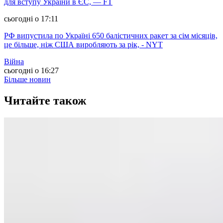
для вступу України в ЄС, — FT
сьогодні о 17:11
РФ випустила по Україні 650 балістичних ракет за сім місяців,
це більше, ніж США виробляють за рік, - NYT
Війна
сьогодні о 16:27
Більше новин
Читайте також