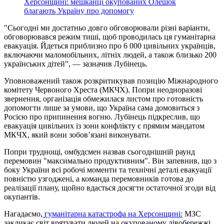
Херсонщині: мешканці окупованих Олешок
благають Україну про допомогу
"Сьогодні ми достатньо довго обговорювали різні варіанти,
обговорювався режим тиші, щоб проводилась ця гуманітарна
евакуація. Йдеться приблизно про 6 000 цивільних українців,
включаючи маломобільних, літніх людей, а також близько 200
українських дітей", — зазначив Лубінець.
Уповноважений також розкритикував позицію Міжнародного
комітету Червоного Хреста (МКЧХ). Попри неодноразові
звернення, організація обмежилася листом про готовність
допомогти лише за умови, що Україна сама домовиться з
Росією про припинення вогню. Лубінець підкреслив, що
евакуація цивільних із зони конфлікту є прямим мандатом
МКЧХ, який вони зобов’язані виконувати.
Попри труднощі, омбудсмен назвав сьогоднішній раунд
перемовин "максимально продуктивним". Він запевнив, що з
боку України всі робочі моменти та технічні деталі евакуації
повністю узгоджені, а команда перемовників готова до
реалізації плану, щойно вдасться досягти остаточної згоди від
окупантів.
Нагадаємо,
гуманітарна катастрофа на Херсонщині:
МЗС
закликає світ врятувати людей на окупованому лівобережжі.