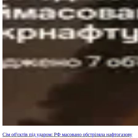
Сім об'єктів під ударом: РФ масовано обстріляла нафтогазову