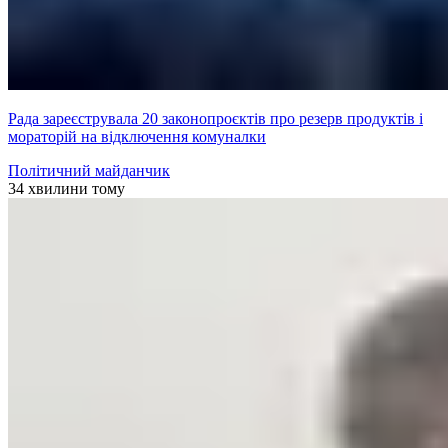
Рада зареєструвала 20 законопроєктів про резерв продуктів і
мораторій на відключення комуналки
Політичний майданчик
34 хвилини тому