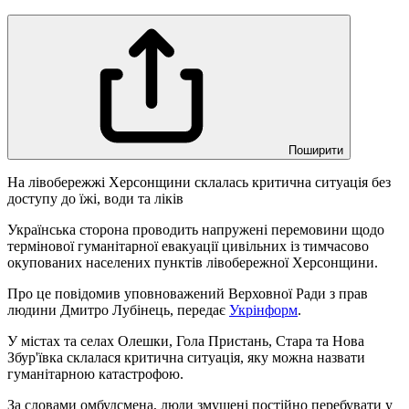
Поширити
На лівобережжі Херсонщини склалась критична ситуація без
доступу до їжі, води та ліків
Українська сторона проводить напружені перемовини щодо
термінової гуманітарної евакуації цивільних із тимчасово
окупованих населених пунктів лівобережної Херсонщини.
Про це повідомив уповноважений Верховної Ради з прав
людини Дмитро Лубінець, передає
Укрінформ
.
У містах та селах Олешки, Гола Пристань, Стара та Нова
Збур'ївка склалася критична ситуація, яку можна назвати
гуманітарною катастрофою.
За словами омбудсмена, люди змушені постійно перебувати у