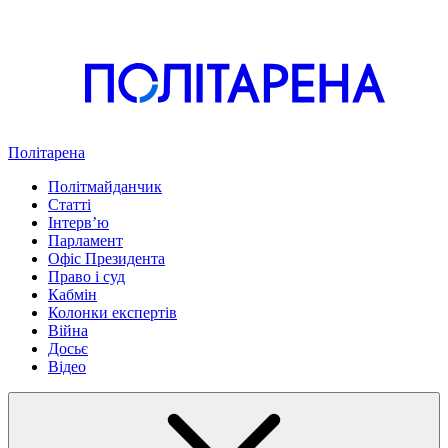
Політарена
Політмайданчик
Статті
Інтервʼю
Парламент
Офіс Президента
Право і суд
Кабмін
Колонки експертів
Війна
Досьє
Відео