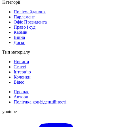
Категорії
Політмайданчик
Парламент
Офіс Президента
Право і суд
Кабмін
Війна
Досьє
Тип матеріалу
Новини
Статті
Інтерв’ю
Колонки
Відео
Про нас
Автори
Політика конфіденційності
youtube