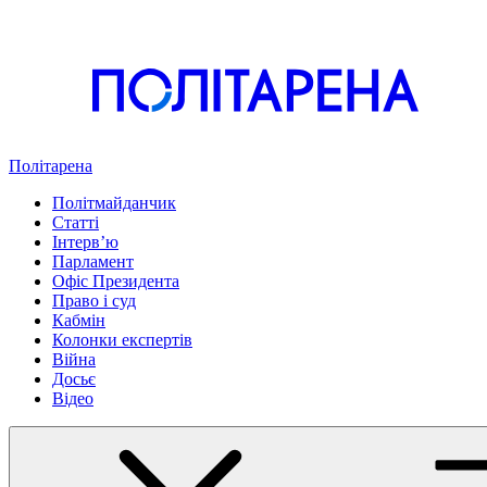
Політарена
Політмайданчик
Статті
Інтервʼю
Парламент
Офіс Президента
Право і суд
Кабмін
Колонки експертів
Війна
Досьє
Відео