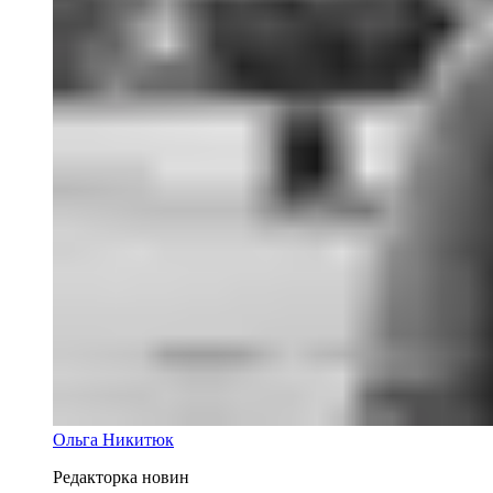
Ольга Никитюк
Редакторка новин