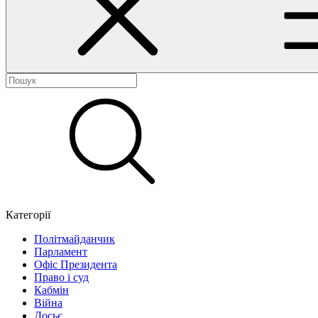
Категорії
Політмайданчик
Парламент
Офіс Президента
Право і суд
Кабмін
Війна
Досьє