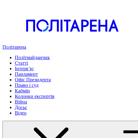
Політарена
Політмайданчик
Статті
Інтервʼю
Парламент
Офіс Президента
Право і суд
Кабмін
Колонки експертів
Війна
Досьє
Відео