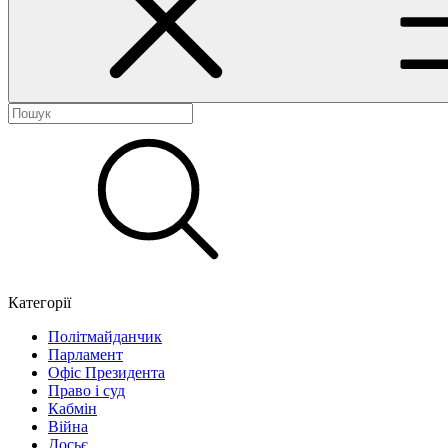
Категорії
Політмайданчик
Парламент
Офіс Президента
Право і суд
Кабмін
Війна
Досьє