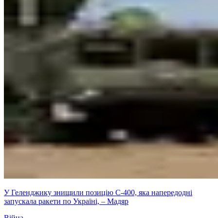
У Геленджику знищили позицію С-400, яка напередодні
запускала ракети по Україні, – Мадяр
Війна