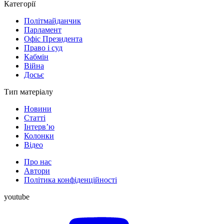
Категорії
Політмайданчик
Парламент
Офіс Президента
Право і суд
Кабмін
Війна
Досьє
Тип матеріалу
Новини
Статті
Інтерв’ю
Колонки
Відео
Про нас
Автори
Політика конфіденційності
youtube