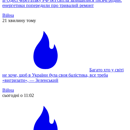
В Одесі через атаку РФ без світла залишилися тисячі родин:
енергетики попередили про тривалий ремонт
Війна
21 хвилину тому
Багато хто у світі
не хоче, щоб в України була своя балістика, все треба
«вигризати», — Зеленський
Війна
сьогодні о 11:02