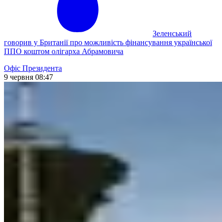
Зеленський
говорив у Британії про можливість фінансування української
ППО коштом олігарха Абрамовича
Офіс Президента
9 червня 08:47