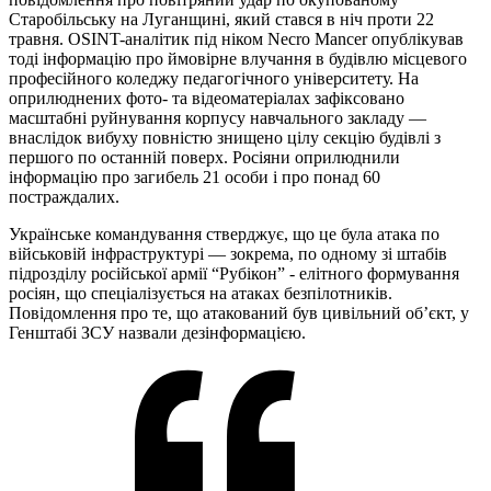
Старобільську на Луганщині, який стався в ніч проти 22
травня. OSINT-аналітик під ніком Necro Mancer опублікував
тоді інформацію про ймовірне влучання в будівлю місцевого
професійного коледжу педагогічного університету. На
оприлюднених фото- та відеоматеріалах зафіксовано
масштабні руйнування корпусу навчального закладу —
внаслідок вибуху повністю знищено цілу секцію будівлі з
першого по останній поверх. Росіяни оприлюднили
інформацію про загибель 21 особи і про понад 60
постраждалих.
Українське командування стверджує, що це була атака по
військовій інфраструктурі — зокрема, по одному зі штабів
підрозділу російської армії “Рубікон” - елітного формування
росіян, що спеціалізується на атаках безпілотників.
Повідомлення про те, що атакований був цивільний об’єкт, у
Генштабі ЗСУ назвали дезінформацією.