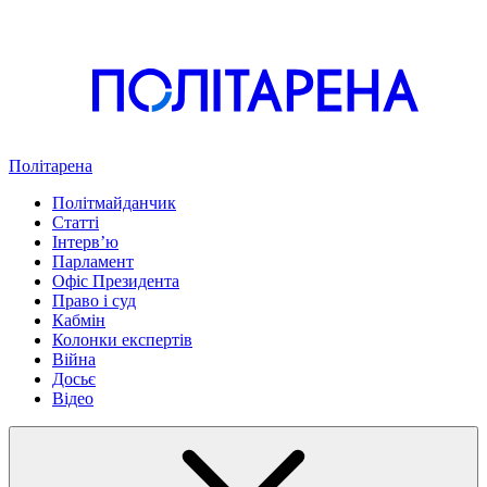
Політарена
Політмайданчик
Статті
Інтервʼю
Парламент
Офіс Президента
Право і суд
Кабмін
Колонки експертів
Війна
Досьє
Відео