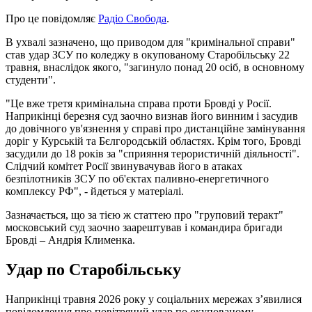
Про це повідомляє
Радіо Свобода
.
В ухвалі зазначено, що приводом для "кримінальної справи"
став удар ЗСУ по коледжу в окупованому Старобільську 22
травня, внаслідок якого, "загинуло понад 20 осіб, в основному
студенти".
"Це вже третя кримінальна справа проти Бровді у Росії.
Наприкінці березня суд заочно визнав його винним і засудив
до довічного ув'язнення у справі про дистанційне замінування
доріг у Курській та Бєлгородській областях. Крім того, Бровді
засудили до 18 років за "сприяння терористичній діяльності".
Слідчий комітет Росії звинувачував його в атаках
безпілотників ЗСУ по об'єктах паливно-енергетичного
комплексу РФ", - йдеться у матеріалі.
Зазначається, що за тією ж статтею про "груповий теракт"
московський суд заочно заарештував і командира бригади
Бровді – Андрія Клименка.
Удар по Старобільську
Наприкінці травня 2026 року у соціальних мережах з’явилися
повідомлення про повітряний удар по окупованому