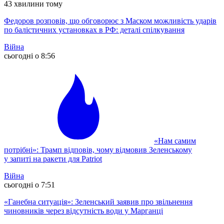
43 хвилини тому
Федоров розповів, що обговорює з Маском можливість ударів
по балістичних установках в РФ: деталі спілкування
Війна
сьогодні о 8:56
«Нам самим
потрібні»: Трамп відповів, чому відмовив Зеленському
у запиті на ракети для Patriot
Війна
сьогодні о 7:51
«Ганебна ситуація»: Зеленський заявив про звільнення
чиновників через відсутність води у Марганці