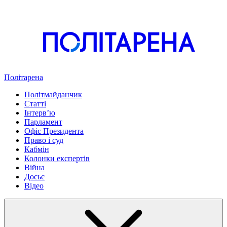
Політарена
Політмайданчик
Статті
Інтервʼю
Парламент
Офіс Президента
Право і суд
Кабмін
Колонки експертів
Війна
Досьє
Відео