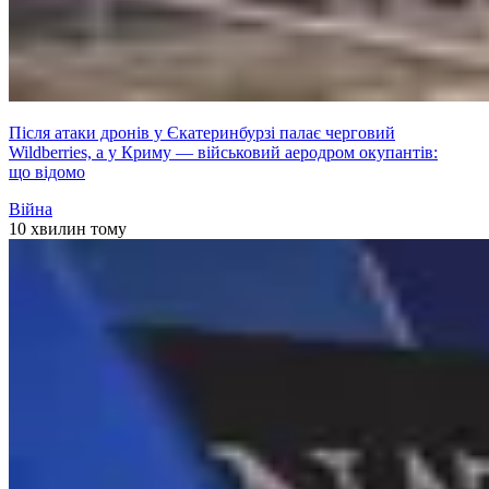
Після атаки дронів у Єкатеринбурзі палає черговий
Wildberries, а у Криму — військовий аеродром окупантів:
що відомо
Війна
10 хвилин тому