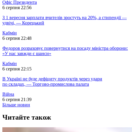
Офіс Президента
6 серпня 22:56
З 1 вересня зарплати вчителів зростуть на 20%, а стипендії —
удвічі, — Корецький
Кабмін
6 серпня 22:48
Федоров розраховує повернутися на посаду міністра оборони:
«У нас завжди є шанси»
Кабмін
6 серпня 22:15
В Україні не буде дефіциту продуктів через удари
по складах, — Торгово-промислова палата
Війна
6 серпня 21:39
Більше новин
Читайте також