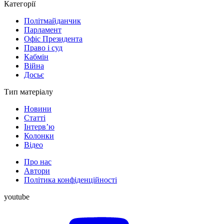
Категорії
Політмайданчик
Парламент
Офіс Президента
Право і суд
Кабмін
Війна
Досьє
Тип матеріалу
Новини
Статті
Інтерв’ю
Колонки
Відео
Про нас
Автори
Політика конфіденційності
youtube