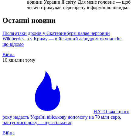
новини України й світу. Для мене головне — щоб
читач отримував перевірену інформацію швидко.
Останні новини
Після атаки дронів у Єкатеринбурзі палає черговий
Wildberries, а у Криму — військовий аеродром окупантів:
що відомо
Війна
10 хвилин тому
НАТО вже цього
року надасть Україні військову допомогу на 70 млн євро,
наступного року — ще стільки ж
Війна