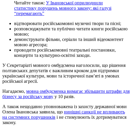
Читайте також:
У Івановської оприлюднили
статистику порушень мовного закону: які галузі
“перемагають”
відтворювати російськомовні музичні твори та пісні;
розповсюджувати та публічно читати книги російською
мовою;
демонструвати фільми, серіали та інший відеоконтент
мовою агресора;
проводити російськомовні театральні постановки,
концерти та культурно-освітні заходи.
У Секретаріаті мовного омбудсмена наголосили, що рішення
полтавських депутатів є важливим кроком для підтримки
української культури, мови та історичної пам’яті в умовах
російської агресії.
Нагадаємо,
мовна омбудсменка вимагає збільшити штрафи для
бізнесу за російську мову
у 10 разів.
А також нещодавно уповноважена із захисту державної мови
Олена Івановська заявила, що
нинішні санкції не впливають
на системних порушників
і не стимулюють їх дотримуватися
закону.