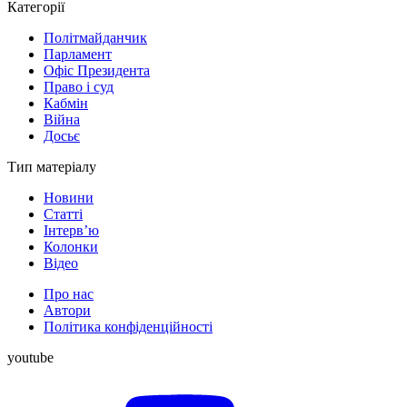
Категорії
Політмайданчик
Парламент
Офіс Президента
Право і суд
Кабмін
Війна
Досьє
Тип матеріалу
Новини
Статті
Інтерв’ю
Колонки
Відео
Про нас
Автори
Політика конфіденційності
youtube