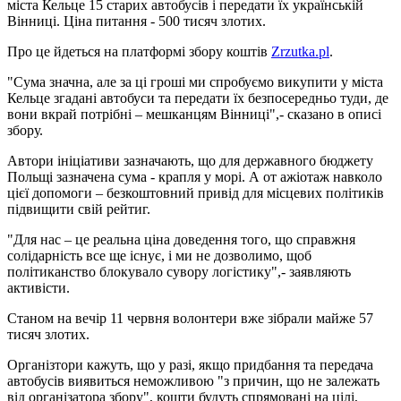
міста Кельце 15 старих автобусів і передати їх українській
Вінниці. Ціна питання - 500 тисяч злотих.
Про це йдеться на платформі збору коштів
Zrzutka.pl
.
"Сума значна, але за ці гроші ми спробуємо викупити у міста
Кельце згадані автобуси та передати їх безпосередньо туди, де
вони вкрай потрібні – мешканцям Вінниці",- сказано в описі
збору.
Автори ініціативи зазначають, що для державного бюджету
Польщі зазначена сума - крапля у морі. А от ажіотаж навколо
цієї допомоги – безкоштовний привід для місцевих політиків
підвищити свій рейтиг.
"Для нас – це реальна ціна доведення того, що справжня
солідарність все ще існує, і ми не дозволимо, щоб
політиканство блокувало сувору логістику",- заявляють
активісти.
Станом на вечір 11 червня волонтери вже зібрали майже 57
тисяч злотих.
Організтори кажуть, що у разі, якщо придбання та передача
автобусів виявиться неможливою "з причин, що не залежать
від організатора збору", кошти будуть спрямовані на цілі,