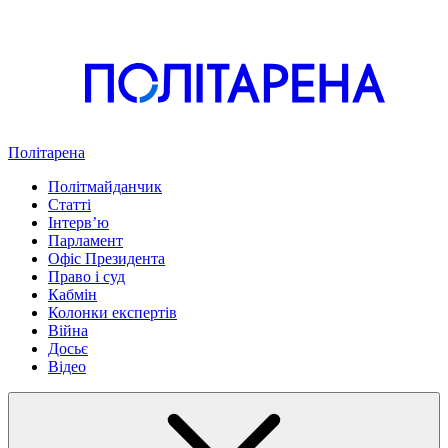
Політарена
Політмайданчик
Статті
Інтервʼю
Парламент
Офіс Президента
Право і суд
Кабмін
Колонки експертів
Війна
Досьє
Відео