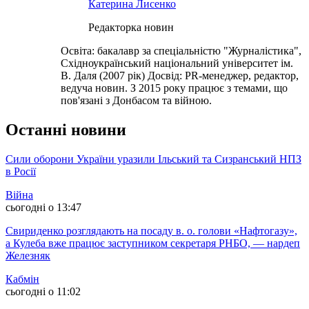
Катерина Лисенко
Редакторка новин
Освіта: бакалавр за спеціальністю "Журналістика",
Східноукраїнський національний університет ім.
В. Даля (2007 рік) Досвід: PR-менеджер, редактор,
ведуча новин. З 2015 року працює з темами, що
пов'язані з Донбасом та війною.
Останні новини
Сили оборони України уразили Ільський та Сизранський НПЗ
в Росії
Війна
сьогодні о 13:47
Свириденко розглядають на посаду в. о. голови «Нафтогазу»,
а Кулеба вже працює заступником секретаря РНБО, — нардеп
Железняк
Кабмін
сьогодні о 11:02