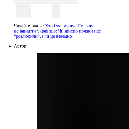
Читайте також:
Хто і як змушує Польщу
ненавидіти українців: Чи дійсно поляки нас
“розлюбили”, і чи це взаємно
Автор