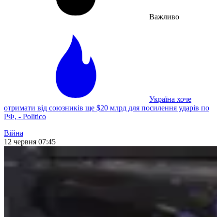
Важливо
Україна хоче
отримати від союзників ще $20 млрд для посилення ударів по
РФ, - Politico
Війна
12 червня 07:45