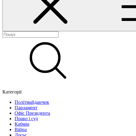
Категорії
Політмайданчик
Парламент
Офіс Президента
Право і суд
Кабмін
Війна
Досьє