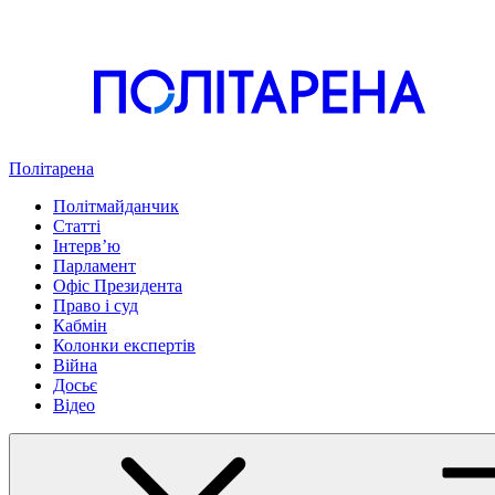
Політарена
Політмайданчик
Статті
Інтервʼю
Парламент
Офіс Президента
Право і суд
Кабмін
Колонки експертів
Війна
Досьє
Відео