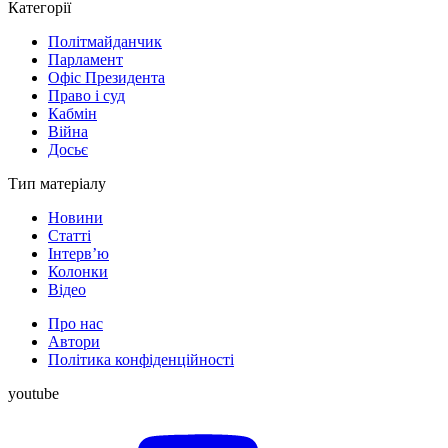
Категорії
Політмайданчик
Парламент
Офіс Президента
Право і суд
Кабмін
Війна
Досьє
Тип матеріалу
Новини
Статті
Інтерв’ю
Колонки
Відео
Про нас
Автори
Політика конфіденційності
youtube