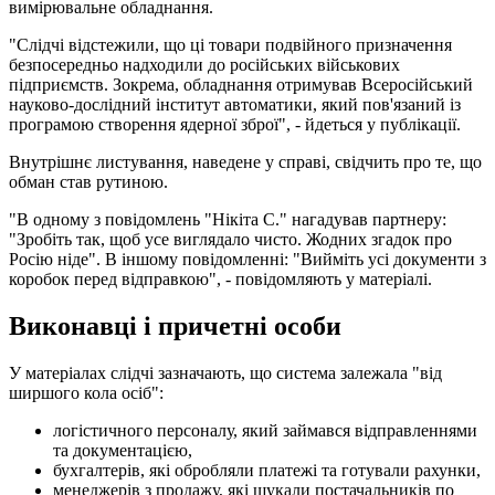
вимірювальне обладнання.
"Слідчі відстежили, що ці товари подвійного призначення
безпосередньо надходили до російських військових
підприємств. Зокрема, обладнання отримував Всеросійський
науково-дослідний інститут автоматики, який пов'язаний із
програмою створення ядерної зброї", - йдеться у публікації.
Внутрішнє листування, наведене у справі, свідчить про те, що
обман став рутиною.
"В одному з повідомлень "Нікіта С." нагадував партнеру:
"Зробіть так, щоб усе виглядало чисто. Жодних згадок про
Росію ніде". В іншому повідомленні: "Вийміть усі документи з
коробок перед відправкою", - повідомляють у матеріалі.
Виконавці і причетні особи
У матеріалах слідчі зазначають, що система залежала "від
ширшого кола осіб":
логістичного персоналу, який займався відправленнями
та документацією,
бухгалтерів, які обробляли платежі та готували рахунки,
менеджерів з продажу, які шукали постачальників по