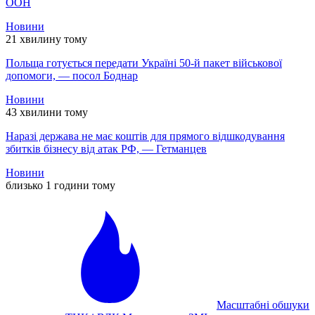
ООН
Новини
21 хвилину тому
Польща готується передати Україні 50-й пакет військової
допомоги, — посол Боднар
Новини
43 хвилини тому
Наразі держава не має коштів для прямого відшкодування
збитків бізнесу від атак РФ, — Гетманцев
Новини
близько 1 години тому
Масштабні обшуки