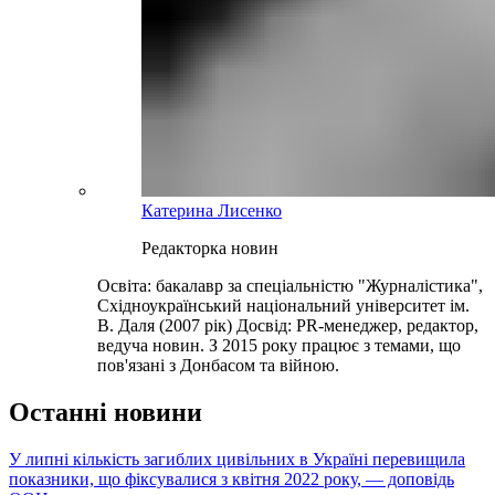
Катерина Лисенко
Редакторка новин
Освіта: бакалавр за спеціальністю "Журналістика",
Східноукраїнський національний університет ім.
В. Даля (2007 рік) Досвід: PR-менеджер, редактор,
ведуча новин. З 2015 року працює з темами, що
пов'язані з Донбасом та війною.
Останні новини
У липні кількість загиблих цивільних в Україні перевищила
показники, що фіксувалися з квітня 2022 року, — доповідь