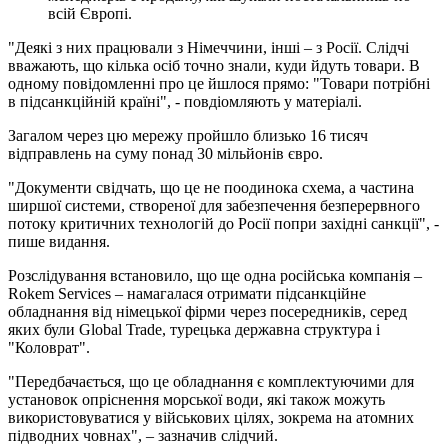
всій Європі.
"Деякі з них працювали з Німеччини, інші – з Росії. Слідчі
вважають, що кілька осіб точно знали, куди йдуть товари. В
одному повідомленні про це йшлося прямо: "Товари потрібні
в підсанкційній країні", - повдіомляють у матеріалі.
Загалом через цю мережу пройшло близько 16 тисяч
відправлень на суму понад 30 мільйонів євро.
"Документи свідчать, що це не поодинока схема, а частина
ширшої системи, створеної для забезпечення безперервного
потоку критичних технологій до Росії попри західні санкції", -
пише видання.
Розслідування встановило, що ще одна російська компанія –
Rokem Services – намагалася отримати підсанкційне
обладнання від німецької фірми через посередників, серед
яких були Global Trade, турецька державна структура і
"Коловрат".
"Передбачається, що це обладнання є комплектуючими для
установок опріснення морської води, які також можуть
використовуватися у військових цілях, зокрема на атомних
підводних човнах", – зазначив слідчий.