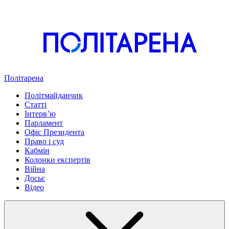
Політарена
Політмайданчик
Статті
Інтервʼю
Парламент
Офіс Президента
Право і суд
Кабмін
Колонки експертів
Війна
Досьє
Відео