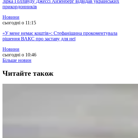
Зірка Голлівуду Джессі Айзенберг відвідав українських
прикордонників
Новини
сьогодні о 11:15
«У мене немає коштів»: Стефанішина прокоментувала
рішення ВАКС про заставу для неї
Новини
сьогодні о 10:46
Більше новин
Читайте також