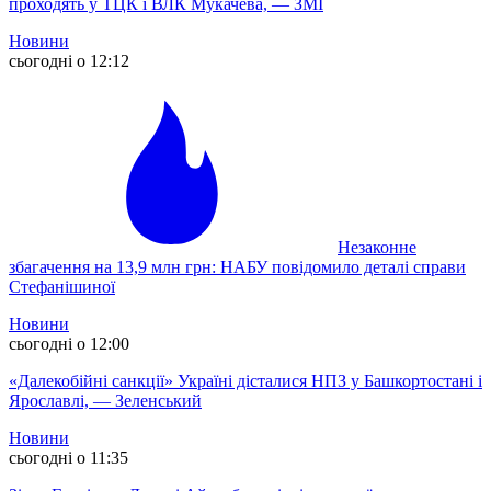
проходять у ТЦК і ВЛК Мукачева, — ЗМІ
Новини
сьогодні о 12:12
Незаконне
збагачення на 13,9 млн грн: НАБУ повідомило деталі справи
Стефанішиної
Новини
сьогодні о 12:00
«Далекобійні санкції» Україні дісталися НПЗ у Башкортостані і
Ярославлі, — Зеленський
Новини
сьогодні о 11:35