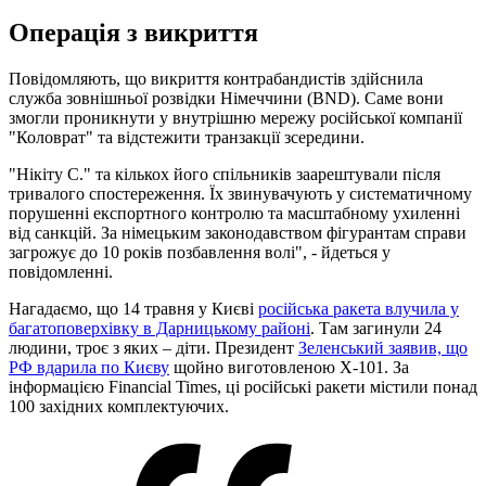
Операція з викриття
Повідомляють, що викриття контрабандистів здійснила
служба зовнішньої розвідки Німеччини (BND). Саме вони
змогли проникнути у внутрішню мережу російської компанії
"Коловрат" та відстежити транзакції зсередини.
"Нікіту С." та кількох його спільників заарештували після
тривалого спостереження. Їх звинувачують у систематичному
порушенні експортного контролю та масштабному ухиленні
від санкцій. За німецьким законодавством фігурантам справи
загрожує до 10 років позбавлення волі", - йдеться у
повідомленні.
Нагадаємо, що 14 травня у Києві
російська ракета влучила у
багатоповерхівку в Дарницькому районі
. Там загинули 24
людини, троє з яких – діти. Президент
Зеленський заявив, що
РФ вдарила по Києву
щойно виготовленою Х-101. За
інформацією Financial Times, ці російські ракети містили понад
100 західних комплектуючих.