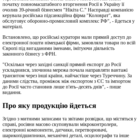
початку повномасштабного вторгнення Росії в Україну її
очолив 39-річний бізнесмен "Нікіта С." Насправді компанією
керувала російська підсанкційна фірма "Коловрат", яка
обслуговує оборонно-промисловий комплекс РФ", - йдеться у
матеріалі.
Встановлено, що російські куратори мали прямий доступ до
електронної пошти німецької фірми, замовляли товари по всій
Європі під вигаданими іменами, імітуючи діяльність
законного бізнесу з ФРН.
"Оскільки через західні санкції прямий експорт до Росії
ускладнився, злочинна мережа почала направляти вантажі
транзитом через інші країни, найчастіше через Туреччину. За
даними слідства, проміжок між експортом з ЄС та імпортом
до Росії часто становив лише п'ять–десять днів", - пише
видання.
Про яку продукцію йдеться
Згідно з митними записами та звітами розвідки, що містяться у
справі, росіяни масово скуповували мікроконтролери,
електронні компоненти, датчики, перетворювачі,
шарикопідшипники, механічні деталі, осцилографи та інше