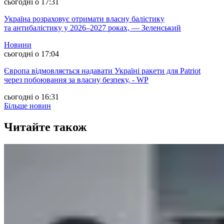
сьогодні о 17:31
Україна розраховує отримати власну балістику
та антибалістику у 2026–2027 роках, — Зеленський
Новини
сьогодні о 17:04
Європа відмовляється надавати Україні ракети для Patriot
через побоювання за власну безпеку, - WP
сьогодні о 16:31
Більше новин
Читайте також