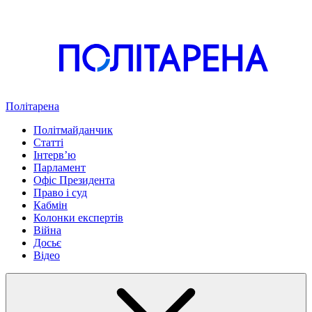
Політарена
Політмайданчик
Статті
Інтервʼю
Парламент
Офіс Президента
Право і суд
Кабмін
Колонки експертів
Війна
Досьє
Відео