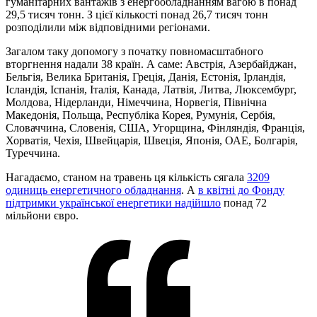
гуманітарних вантажів з енергообладнанням вагою в понад
29,5 тисяч тонн. З цієї кількості понад 26,7 тисяч тонн
розподілили між відповідними регіонами.
Загалом таку допомогу з початку повномасштабного
вторгнення надали 38 країн. А саме: Австрія, Азербайджан,
Бельгія, Велика Британія, Греція, Данія, Естонія, Ірландія,
Ісландія, Іспанія, Італія, Канада, Латвія, Литва, Люксембург,
Молдова, Нідерланди, Німеччина, Норвегія, Північна
Македонія, Польща, Республіка Корея, Румунія, Сербія,
Словаччина, Словенія, США, Угорщина, Фінляндія, Франція,
Хорватія, Чехія, Швейцарія, Швеція, Японія, ОАЕ, Болгарія,
Туреччина.
Нагадаємо, станом на травень ця кількість сягала
3209
одиниць енергетичного обладнання
. А
в квітні до Фонду
підтримки української енергетики надійшло
понад 72
мільйони євро.