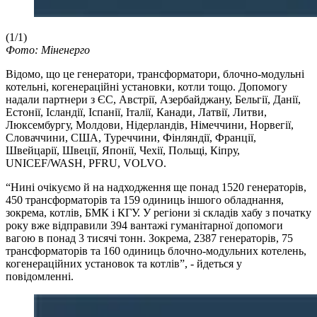
(1/1)
Фото: Міненерго
Відомо, що це генератори, трансформатори, блочно-модульні
котельні, когенераційні установки, котли тощо. Допомогу
надали партнери з ЄС, Австрії, Азербайджану, Бельгії, Данії,
Естонії, Ісландії, Іспанії, Італії, Канади, Латвії, Литви,
Люксембургу, Молдови, Нідерландів, Німеччини, Норвегії,
Словаччини, США, Туреччини, Фінляндії, Франції,
Швейцарії, Швеції, Японії, Чехії, Польщі, Кіпру,
UNICEF/WASH, PFRU, VOLVO.
“Нині очікуємо й на надходження ще понад 1520 генераторів,
450 трансформаторів та 159 одиниць іншого обладнання,
зокрема, котлів, БМК і КГУ. У регіони зі складів хабу з початку
року вже відправили 394 вантажі гуманітарної допомоги
вагою в понад 3 тисячі тонн. Зокрема, 2387 генераторів, 75
трансформаторів та 160 одиниць блочно-модульних котелень,
когенераційних установок та котлів”, - йдеться у
повідомленні.