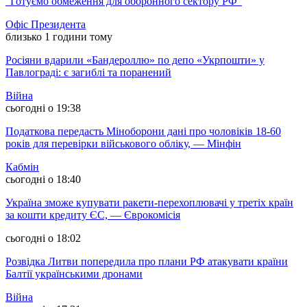
"Готуємо обмеження для оборонного сектору РФ"
Офіс Президента
близько 1 години тому
Росіяни вдарили «Бандероллю» по депо «Укрпошти» у
Павлограді: є загиблі та поранений
Війна
сьогодні о 19:38
Податкова передасть Міноборони дані про чоловіків 18-60
років для перевірки військового обліку, — Мінфін
Кабмін
сьогодні о 18:40
Україна зможе купувати ракети-перехоплювачі у третіх країн
за кошти кредиту ЄС, — Єврокомісія
сьогодні о 18:02
Розвідка Литви попередила про плани РФ атакувати країни
Балтії українськими дронами
Війна