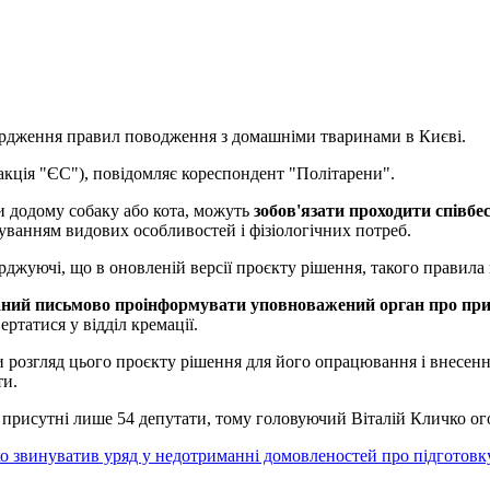
вердження правил поводження з домашніми тваринами в Києві.
акція "ЄС"), повідомляє кореспондент "Політарени".
ти додому собаку або кота, можуть
зобов'язати проходити співбе
хуванням видових особливостей і фізіологічних потреб.
джуючі, що в оновленій версії проєкту рішення, такого правила
аний письмово проінформувати уповноважений орган про при
ртатися у відділ кремації.
и розгляд цього проєкту рішення для його опрацювання і внесення
ти.
ли присутні лише 54 депутати, тому головуючий Віталій Кличко ог
о звинуватив уряд у недотриманні домовленостей про підготовк