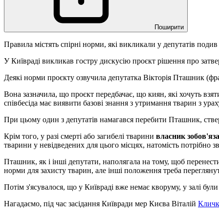
Поширити
Правила містять спірні норми, які викликали у депутатів подив
У Київраді викликав гостру дискусію проєкт рішення про зат
Деякі норми проєкту озвучила депутатка Вікторія Пташник (фр
Вона зазначила, що проєкт передбачає, що киян, які хочуть взя
співбесіда має виявити базові знання з утримання тварин з ура
При цьому один з депутатів намагався перебити Пташник, ствер
Крім того, у разі смерті або загибелі тварини
власник зобов'яз
тварини у невідведених для цього місцях, натомість потрібно зве
Пташник, як і інші депутати, наполягала на тому, щоб перенест
норми для захисту тварин, але інші положення треба перегляну
Потім з'ясувалося, що у Київраді вже немає кворуму, у залі бу
Нагадаємо, під час засідання Київради мер Києва Віталій
Кличк