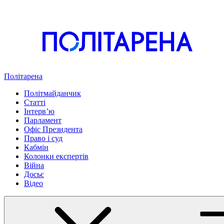
Політарена
Політмайданчик
Статті
Інтервʼю
Парламент
Офіс Президента
Право і суд
Кабмін
Колонки експертів
Війна
Досьє
Відео