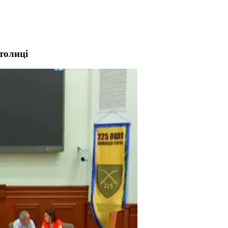
толиці