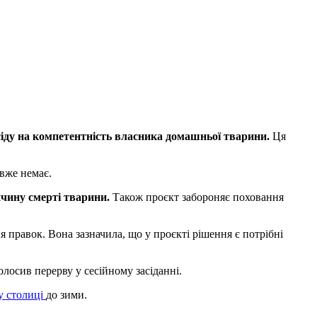
сіду на компетентність власника домашньої тварини.
Ця
 вже немає.
чину смерті тварини.
Також проєкт забороняє поховання
 правок. Вона зазначила, що у проєкті рішення є потрібні
олосив перерву у сесійному засіданні.
у столиці
до зими.