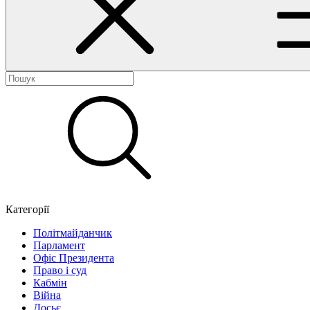
Категорії
Політмайданчик
Парламент
Офіс Президента
Право і суд
Кабмін
Війна
Досьє