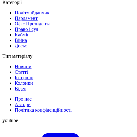
Категорії
Політмайданчик
Парламент
Офіс Президента
Право і суд
Кабмін
Війна
Досьє
Тип матеріалу
Новини
Статті
Інтерв’ю
Колонки
Відео
Про нас
Автори
Політика конфіденційності
youtube