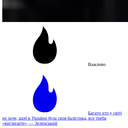
Важливо
Багато хто у світі
не хоче, щоб в України була своя балістика, все треба
«вигризати», — Зеленський