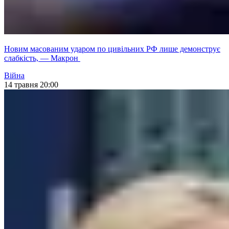
Новим масованим ударом по цивільних РФ лише демонструє
слабкість, — Макрон
Війна
14 травня 20:00