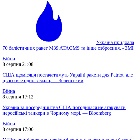
Україна придбала
70 балістичних ракет M39 ATACMS та інше озброєння, - ЗМІ
Війна
8 серпня 21:08
США щомісяця постачатимуть Україні ракети для Patriot, але
цього все одно замало, — Зеленський
Війна
8 серпня 17:12
Україна за посередництва США погодилася не атакувати
неросійські танкери в Чорному морі, — Bloomberg
Війна
8 серпня 17:06
У Німеччині виявили невідомі дрони над ремонтною базою