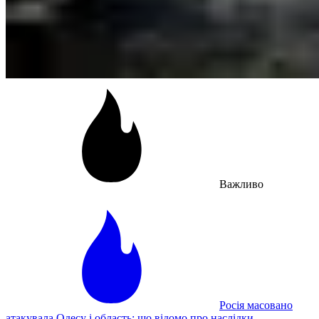
Важливо
Росія масовано
атакувала Одесу і область: що відомо про наслідки