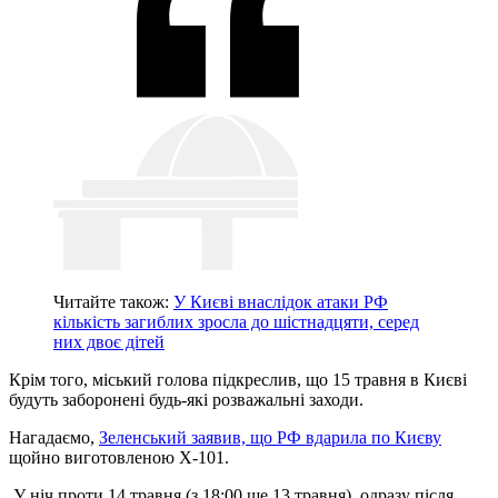
Читайте також:
У Києві внаслідок атаки РФ
кількість загиблих зросла до шістнадцяти, серед
них двоє дітей
Крім того, міський голова підкреслив, що 15 травня в Києві
будуть заборонені будь-які розважальні заходи.
Нагадаємо,
Зеленський заявив, що РФ вдарила по Києву
щойно виготовленою Х-101.
У ніч проти 14 травня (з 18:00 ще 13 травня), одразу після