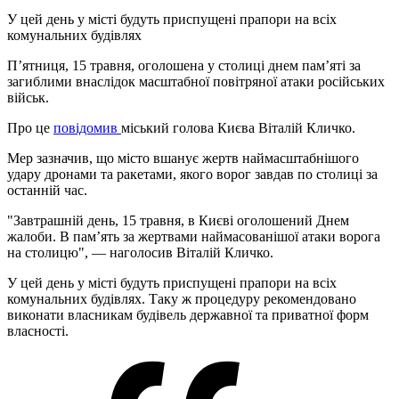
У цей день у місті будуть приспущені прапори на всіх
комунальних будівлях
П’ятниця, 15 травня, оголошена у столиці днем пам’яті за
загиблими внаслідок масштабної повітряної атаки російських
військ.
Про це
повідомив
міський голова Києва Віталій Кличко.
Мер зазначив, що місто вшанує жертв наймасштабнішого
удару дронами та ракетами, якого ворог завдав по столиці за
останній час.
"Завтрашній день, 15 травня, в Києві оголошений Днем
жалоби. В памʼять за жертвами наймасованішої атаки ворога
на столицю", — наголосив Віталій Кличко.
У цей день у місті будуть приспущені прапори на всіх
комунальних будівлях. Таку ж процедуру рекомендовано
виконати власникам будівель державної та приватної форм
власності.