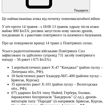
Поширити
Це наймасованіша атака від початку повномасштабної війни
У ніч проти 14 травня - з 18:00 13 травня, одразу після атаки
майже 800 БпЛА, росіяни запустили нову хвилю дронів,
поєднавши їх з ракетами повітряного та наземного базування.
Про це повідомили вранці 14 травн у Повітряних силах.
Усього радіотехнічними військами Повітряних Сил
зафіксовано та здійснено супровід 731 засобу повітряного
нападу – 56 ракет і 675 БпЛА):
3 аеробалістичних ракет Х-47 “Кинджал” (район пуску –
Липецька обл., РФ);
18 балістичних ракет Іскандер-М/С-400 (райони пуску –
Брянськ, Курськ);
35 крилатих ракет Х-101 (район пуску – Вологодська
обл., РФ);
675 ударних БпЛА типу Shahed, Гербера, Італмас,
баражуючих боєприпасів "Бандероль" (2 од.), дронів-
імітаторів типу "Пародія" (із напрямків: Брянськ, Курськ,