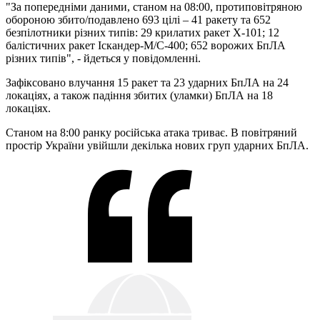
"За попередніми даними, станом на 08:00, протиповітряною
обороною збито/подавлено 693 цілі – 41 ракету та 652
безпілотники різних типів: 29 крилатих ракет Х-101; 12
балістичних ракет Іскандер-М/С-400; 652 ворожих БпЛА
різних типів", - йдеться у повідомленні.
Зафіксовано влучання 15 ракет та 23 ударних БпЛА на 24
локаціях, а також падіння збитих (уламки) БпЛА на 18
локаціях.
Станом на 8:00 ранку російська атака триває. В повітряний
простір України увійшли декілька нових груп ударних БпЛА.