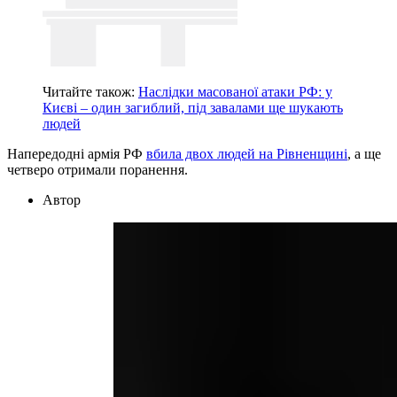
Читайте також:
Наслідки масованої атаки РФ: у
Києві – один загиблий, під завалами ще шукають
людей
Напередодні армія РФ
вбила двох людей на Рівненщині
, а ще
четверо отримали поранення.
Автор