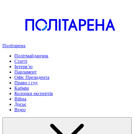
Політарена
Політмайданчик
Статті
Інтервʼю
Парламент
Офіс Президента
Право і суд
Кабмін
Колонки експертів
Війна
Досьє
Відео