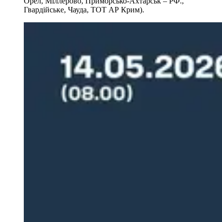
Орел, Міллерово, Приморсько-Ахтарськ – РФ.,
Гвардійське, Чауда, ТОТ АР Крим).