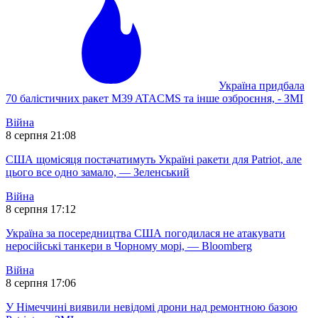
Україна придбала
70 балістичних ракет M39 ATACMS та інше озброєння, - ЗМІ
Війна
8 серпня 21:08
США щомісяця постачатимуть Україні ракети для Patriot, але
цього все одно замало, — Зеленський
Війна
8 серпня 17:12
Україна за посередництва США погодилася не атакувати
неросійські танкери в Чорному морі, — Bloomberg
Війна
8 серпня 17:06
У Німеччині виявили невідомі дрони над ремонтною базою