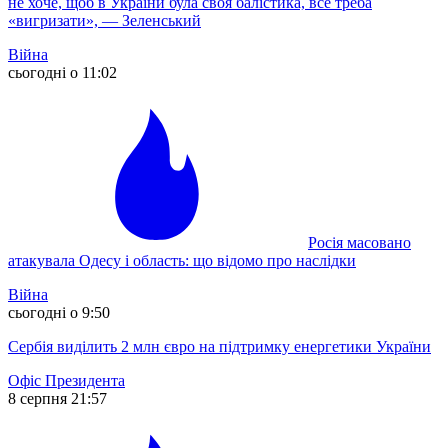
не хоче, щоб в України була своя балістика, все треба
«вигризати», — Зеленський
Війна
сьогодні о 11:02
Росія масовано
атакувала Одесу і область: що відомо про наслідки
Війна
сьогодні о 9:50
Сербія виділить 2 млн євро на підтримку енергетики України
Офіс Президента
8 серпня 21:57