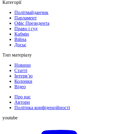
Категорії
Політмайданчик
Парламент
Офіс Президента
Право і суд
Кабмін
Війна
Досьє
Тип матеріалу
Новини
Статті
Інтерв’ю
Колонки
Відео
Про нас
Автори
Політика конфіденційності
youtube