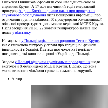
Олексієм Олійником оформили собі інвалідність саме за
сприяння Крупи. А 17 жовтня чинний тоді генеральний
прокурор
Андрій Костін підписав наказ про проведення
службового розслідування
після поширення інформації про
отримання груп інвалідності 50 прокурорами Хмельницької
обласної прокуратури за допомогою керівниці МСЕК Крупи.
Після засідання РНБО 22 жовтня генпрокурор заявив, що
подає
у відставку
.
Нагадаємо,
у Польщі зацікавилися родиною Тетяни Крупи
,
яка є ключовою фігурою у справі про корупцію і фейкові
інвалідності в Україні. Йдеться про чоловіка і невістку
посадовиці, які вивозили гроші з України до Польщі.
Згодом
у Польщі відкрили кримінальне провадження
щодо
ексголови Хмельницької МСЕК Крупи. Відомо, що вона
могла вивозити мільйони гривень, нажиті на корупції.
Автор