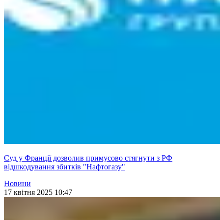
Суд у Франції дозволив примусово стягнути з РФ
відшкодування збитків "Нафтогазу"
Новини
17 квітня 2025 10:47