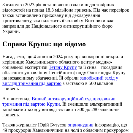
Загалом за 2023 рік встановлено ознаки недостовірних
відомостей на понад 18,3 мільйона гривень. Під час перевірок
також встановлено приховану від декларування
криптовалюту, яка належить її чоловіку. Висновки вже
направили до Національного антикорупційного бюро
України.
Справа Крупи: що відомо
Нагадаємо, що 4 жовтня 2024 року правоохоронці викрили
керівницю Хмельницького обласного центру медико-
соціальної експертизи
Тетяну Крупу
та її сина – посадовця
обласного управління Пенсійного фонду Олександра Крупу
на незаконному збагаченні. Їй обрали
запобіжний захід у
вигляді тримання під вартою
з заставою в 500 мільйон
гривень.
А в листопаді
Вищий антикорупційний суд продовжив
тримання під вартою Крупи
. Їй зменшили альтернативний
запобіжний захід у вигляді застави з 300 до 280 мільйонів
гривень.
Також журналіст Юрій Бутусов
оприлюднив
інформацію, що
49 прокурорів Хмельниччини на чолі з обласним прокурором