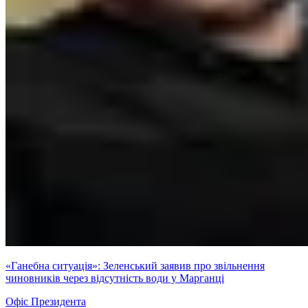
«Ганебна ситуація»: Зеленський заявив про звільнення
чиновників через відсутність води у Марганці
Офіс Президента