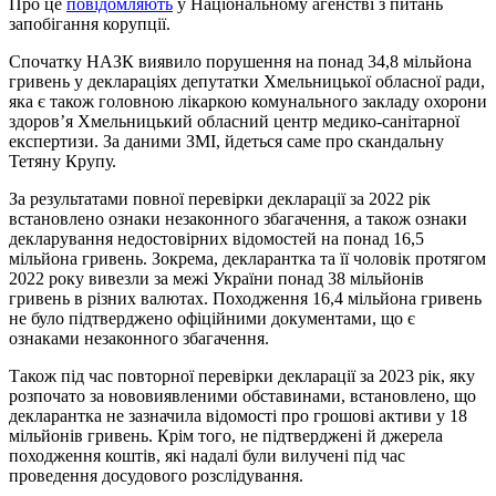
Про це
повідомляють
у Національному агенстві з питань
запобігання корупції.
Спочатку НАЗК виявило порушення на понад 34,8 мільйона
гривень у деклараціях депутатки Хмельницької обласної ради,
яка є також головною лікаркою комунального закладу охорони
здоров’я Хмельницький обласний центр медико-санітарної
експертизи. За даними ЗМІ, йдеться саме про скандальну
Тетяну Крупу.
За результатами повної перевірки декларації за 2022 рік
встановлено ознаки незаконного збагачення, а також ознаки
декларування недостовірних відомостей на понад 16,5
мільйона гривень. Зокрема, декларантка та її чоловік протягом
2022 року вивезли за межі України понад 38 мільйонів
гривень в різних валютах. Походження 16,4 мільйона гривень
не було підтверджено офіційними документами, що є
ознаками незаконного збагачення.
Також під час повторної перевірки декларації за 2023 рік, яку
розпочато за нововиявленими обставинами, встановлено, що
декларантка не зазначила відомості про грошові активи у 18
мільйонів гривень. Крім того, не підтверджені й джерела
походження коштів, які надалі були вилучені під час
проведення досудового розслідування.