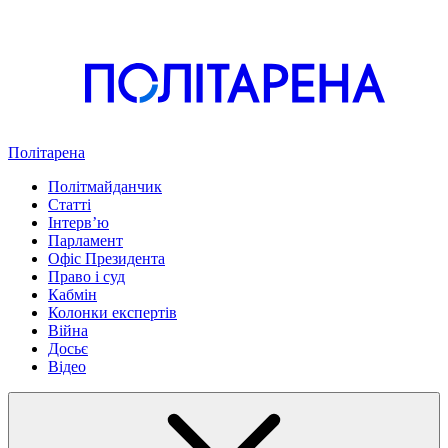
Політарена
Політмайданчик
Статті
Інтервʼю
Парламент
Офіс Президента
Право і суд
Кабмін
Колонки експертів
Війна
Досьє
Відео