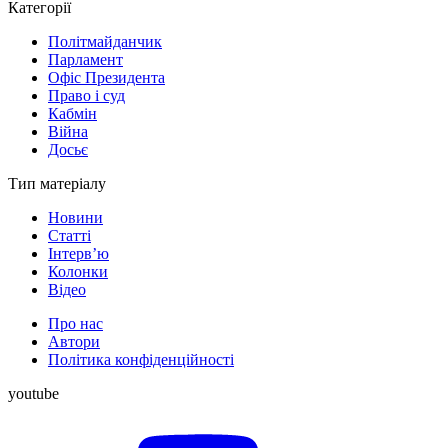
Категорії
Політмайданчик
Парламент
Офіс Президента
Право і суд
Кабмін
Війна
Досьє
Тип матеріалу
Новини
Статті
Інтерв’ю
Колонки
Відео
Про нас
Автори
Політика конфіденційності
youtube