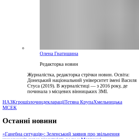
Олена Гнатишина
Редакторка новин
Журналістка, редакторка стрічки новин. Освіта:
Донецький національний університет імені Василя
Стуса (2019). В журналістиці — з 2016 року, де
починала з місцевих вінницьких ЗМІ.
НАЗК
гроші
злочин
декларації
Тетяна Крупа
Хмельницька
МСЕК
Останні новини
«Ганебна ситуація»: Зеленський заявив про звільнення