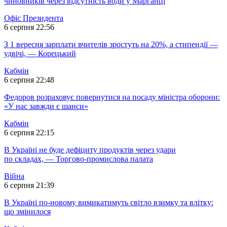
чиновників через відсутність води у Марганці
Офіс Президента
6 серпня 22:56
З 1 вересня зарплати вчителів зростуть на 20%, а стипендії —
удвічі, — Корецький
Кабмін
6 серпня 22:48
Федоров розраховує повернутися на посаду міністра оборони:
«У нас завжди є шанси»
Кабмін
6 серпня 22:15
В Україні не буде дефіциту продуктів через удари
по складах, — Торгово-промислова палата
Війна
6 серпня 21:39
В Україні по-новому вимикатимуть світло взимку та влітку:
що змінилося