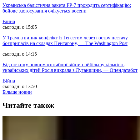
Українська балістична ракета FP-7 проходить сертифікацію:
бойове застосування очікується восени
Війна
сьогодні о 15:05
У Трампа виник конфлікт із Гегсетом через гостру нестачу
боєприпасів на складах Пентагону, — The Washington Post
сьогодні о 14:15
Від початку повномасштабної війни найбільшу кількість
українських дітей Росія викрала з Луганщини, — Опендатабот
Війна
сьогодні о 13:50
Більше новин
Читайте також