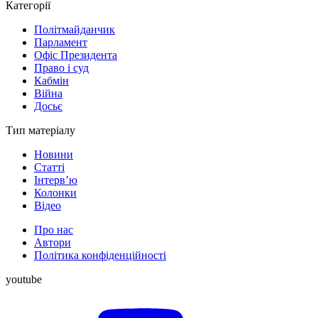
Категорії
Політмайданчик
Парламент
Офіс Президента
Право і суд
Кабмін
Війна
Досьє
Тип матеріалу
Новини
Статті
Інтерв’ю
Колонки
Відео
Про нас
Автори
Політика конфіденційності
youtube