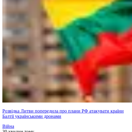
Розвідка Литви попередила про плани РФ атакувати країни
Балтії українськими дронами
Війна
30 хвилин тому