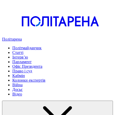
Політарена
Політмайданчик
Статті
Інтервʼю
Парламент
Офіс Президента
Право і суд
Кабмін
Колонки експертів
Війна
Досьє
Відео