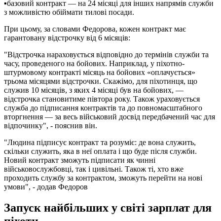
▪️базовий контракт — на 24 місяці для інших напрямів служби
з можливістю обіймати тилові посади.
При цьому, за словами Федорова, кожен контракт має
гарантовану відстрочку від 6 місяців:
"Відстрочка нараховується відповідно до термінів служби та
часу, проведеного на бойових. Наприклад, у піхотно-
штурмовому контракті місяць на бойових «оплачується»
трьома місяцями відстрочки. Скажімо, для піхотинця, що
служив 10 місяців, з яких 4 місяці був на бойових, —
відстрочка становитиме півтора року. Також ураховується
служба до підписання контрактів та до повномасштабного
вторгнення — за весь військовий досвід передбачений час для
відпочинку", - пояснив він.
"Людина підписує контракт та розуміє: де вона служить,
скільки служить, яка в неї оплата і що буде після служби.
Новий контракт зможуть підписати як чинні
військовослужбовці, так і цивільні. Також ті, хто вже
проходить службу за контрактом, зможуть перейти на нові
умови", - додав Федоров
Запуск найбільших у світі зарплат для