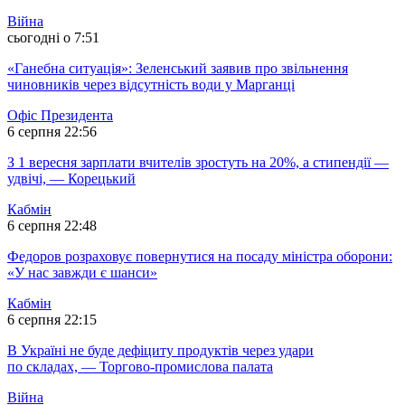
Війна
сьогодні о 7:51
«Ганебна ситуація»: Зеленський заявив про звільнення
чиновників через відсутність води у Марганці
Офіс Президента
6 серпня 22:56
З 1 вересня зарплати вчителів зростуть на 20%, а стипендії —
удвічі, — Корецький
Кабмін
6 серпня 22:48
Федоров розраховує повернутися на посаду міністра оборони:
«У нас завжди є шанси»
Кабмін
6 серпня 22:15
В Україні не буде дефіциту продуктів через удари
по складах, — Торгово-промислова палата
Війна