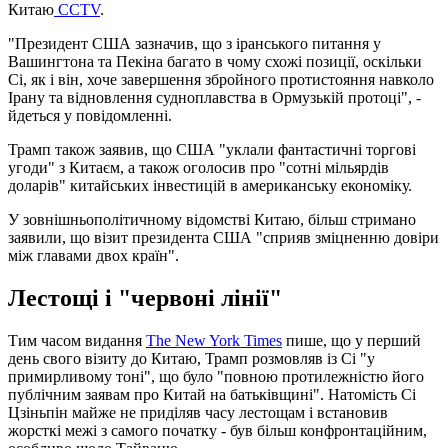
Китаю
CCTV
.
"Президент США зазначив, що з іранського питання у
Вашингтона та Пекіна багато в чому схожі позиції, оскільки
Сі, як і він, хоче завершення збройного протистояння навколо
Ірану та відновлення судноплавства в Ормузькій протоці", -
йдеться у повідомленні.
Трамп також заявив, що США "уклали фантастичні торгові
угоди" з Китаєм, а також оголосив про "сотні мільярдів
доларів" китайських інвестицій в американську економіку.
У зовнішньополітичному відомстві Китаю, більш стримано
заявили, що візит президента США "сприяв зміцненню довіри
між главами двох країн".
Лестощі і "червоні лінії"
Тим часом видання
The New York Times
пише, що у перший
день свого візиту до Китаю, Трамп розмовляв із Сі "у
примирливому тоні", що було "повною протилежністю його
публічним заявам про Китай на батьківщині". Натомість Сі
Цзіньпін майже не приділяв часу лестощам і встановив
жорсткі межі з самого початку - був більш конфронтаційним,