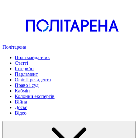
Політарена
Політмайданчик
Статті
Інтервʼю
Парламент
Офіс Президента
Право і суд
Кабмін
Колонки експертів
Війна
Досьє
Відео