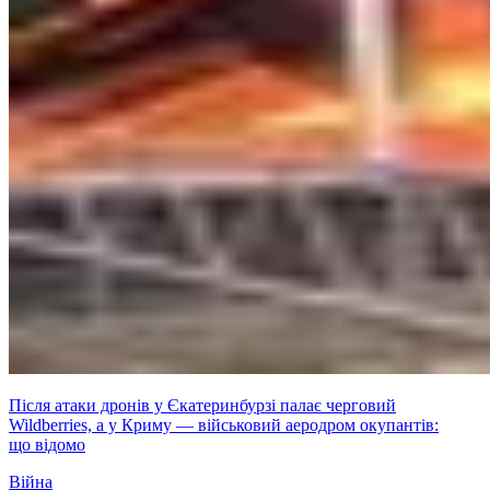
Після атаки дронів у Єкатеринбурзі палає черговий
Wildberries, а у Криму — військовий аеродром окупантів:
що відомо
Війна