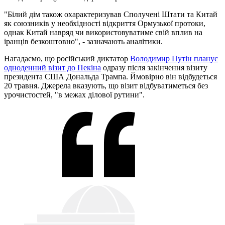
"Білий дім також охарактеризував Сполучені Штати та Китай
як союзників у необхідності відкриття Ормузької протоки,
однак Китай навряд чи використовуватиме свій вплив на
іранців безкоштовно", - зазначають аналітики.
Нагадаємо, що російський диктатор
Володимир Путін планує
одноденний візит до Пекіна
одразу після закінчення візиту
президента США Дональда Трампа. Ймовірно він відбудеться
20 травня. Джерела вказують, що візит відбуватиметься без
урочистостей, "в межах ділової рутини".