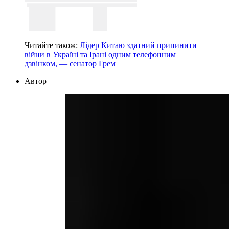
Читайте також:
Лідер Китаю здатний припинити
війни в Україні та Ірані одним телефонним
дзвінком, — сенатор Грем
Автор