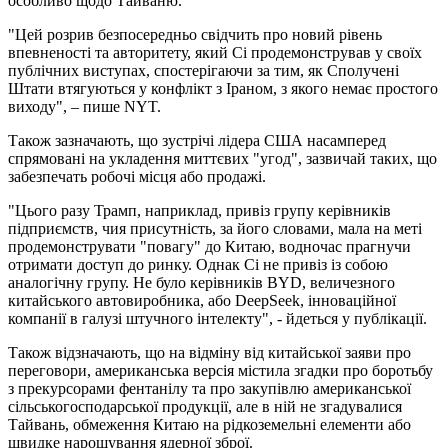
особливо щодо Тайваню.
"Цей розрив безпосередньо свідчить про новий рівень
впевненості та авторитету, який Сі продемонстрував у своїх
публічних виступах, спостерігаючи за тим, як Сполучені
Штати втягуються у конфлікт з Іраном, з якого немає простого
виходу", – пише NYT.
Також зазначають, що зустрічі лідера США насамперед
спрямовані на укладення миттєвих "угод", зазвичай таких, що
забезпечать робочі місця або продажі.
"Цього разу Трамп, наприклад, привіз групу керівників
підприємств, чия присутність, за його словами, мала на меті
продемонструвати "повагу" до Китаю, водночас прагнучи
отримати доступ до ринку. Однак Сі не привіз із собою
аналогічну групу. Не було керівників BYD, величезного
китайського автовиробника, або DeepSeek, інноваційної
компанії в галузі штучного інтелекту", - йдеться у публікації.
Також відзначають, що на відміну від китайської заяви про
переговори, американська версія містила згадки про боротьбу
з прекурсорами фентанілу та про закупівлю американської
сільськогосподарської продукції, але в ній не згадувалися
Тайвань, обмеження Китаю на рідкоземельні елементи або
швидке нарощування ядерної зброї.