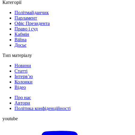
Категорії
Політмайданчик
Парламент
Офіс Президента
Право і суд
Кабмін
Війна
Досьє
Тип матеріалу
Новини
Статті
Інтерв’ю
Колонки
Відео
Про нас
Автори
Політика конфіденційності
youtube