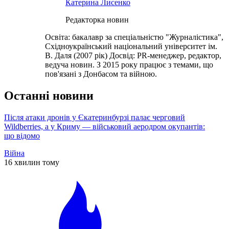
Катерина Лисенко
Редакторка новин
Освіта: бакалавр за спеціальністю "Журналістика",
Східноукраїнський національний університет ім.
В. Даля (2007 рік) Досвід: PR-менеджер, редактор,
ведуча новин. З 2015 року працює з темами, що
пов'язані з Донбасом та війною.
Останні новини
Після атаки дронів у Єкатеринбурзі палає черговий
Wildberries, а у Криму — військовий аеродром окупантів:
що відомо
Війна
16 хвилин тому