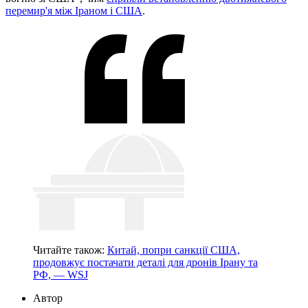
перемир'я між Іраном і США
.
Читайте також:
Китай, попри санкції США,
продовжує постачати деталі для дронів Ірану та
РФ, — WSJ
Автор