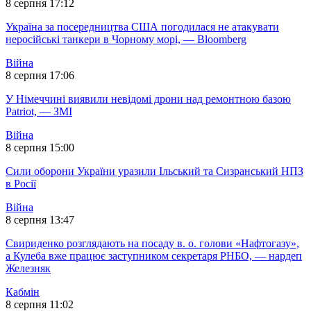
8 серпня 17:12
Україна за посередництва США погодилася не атакувати
неросійські танкери в Чорному морі, — Bloomberg
Війна
8 серпня 17:06
У Німеччині виявили невідомі дрони над ремонтною базою
Patriot, — ЗМІ
Війна
8 серпня 15:00
Сили оборони України уразили Ільський та Сизранський НПЗ
в Росії
Війна
8 серпня 13:47
Свириденко розглядають на посаду в. о. голови «Нафтогазу»,
а Кулеба вже працює заступником секретаря РНБО, — нардеп
Железняк
Кабмін
8 серпня 11:02