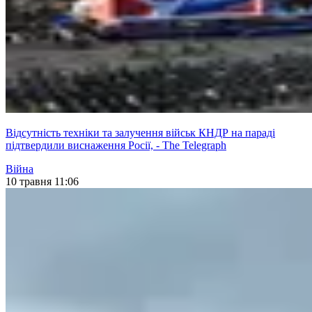
Відсутність техніки та залучення військ КНДР на параді
підтвердили виснаження Росії, - The Telegraph
Війна
10 травня 11:06