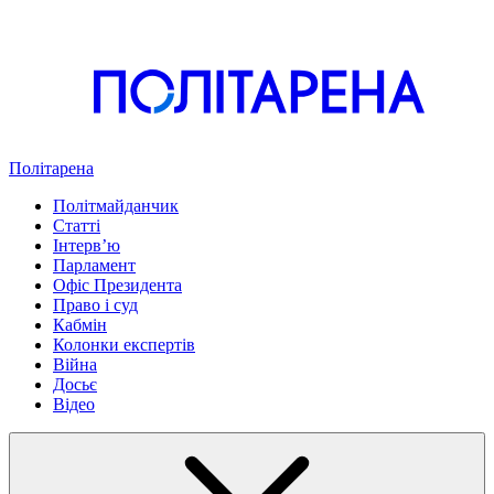
Політарена
Політмайданчик
Статті
Інтервʼю
Парламент
Офіс Президента
Право і суд
Кабмін
Колонки експертів
Війна
Досьє
Відео