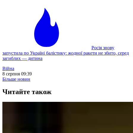
Росія знову
запустила по Україні балістику: жодної ракети не збито, серед
загиблих — дитина
Війна
8 серпня 09:39
Більше новин
Читайте також