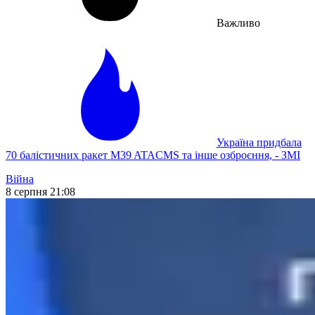
Важливо
Україна придбала
70 балістичних ракет M39 ATACMS та інше озброєння, - ЗМІ
Війна
8 серпня 21:08