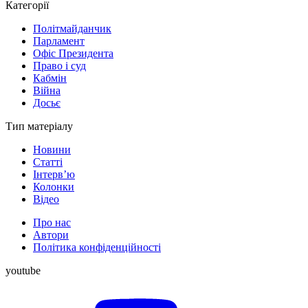
Категорії
Політмайданчик
Парламент
Офіс Президента
Право і суд
Кабмін
Війна
Досьє
Тип матеріалу
Новини
Статті
Інтерв’ю
Колонки
Відео
Про нас
Автори
Політика конфіденційності
youtube