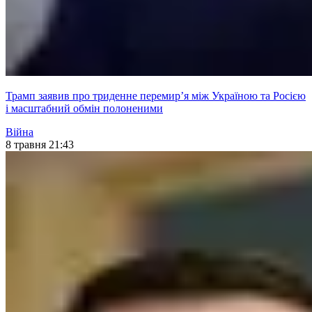
Трамп заявив про триденне перемир’я між Україною та Росією
і масштабний обмін полоненими
Війна
8 травня 21:43