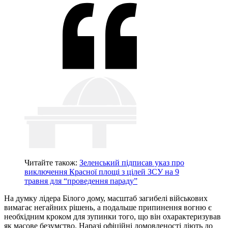
Читайте також:
Зеленський підписав указ про
виключення Красної площі з цілей ЗСУ на 9
травня для “проведення параду”
На думку лідера Білого дому, масштаб загибелі військових
вимагає негайних рішень, а подальше припинення вогню є
необхідним кроком для зупинки того, що він охарактеризував
як масове безумство. Наразі офіційні домовленості діють до