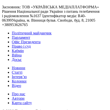
Засновник: ТОВ «УКРАЇНСЬКА МЕДІАПЛАТФОРМА»
Рішення Національної ради України з питань телебачення
і радіомовлення №1637 Ідентифікатор медіа: R40-
06399Україна, м. Вінниця бульв. Свободи, буд. 8, 21005
+380953626765
Політичний майданчик
Парламент
Офіс Президента
Право і суд
Кабмін
Війна
Досьє
Новини
Статті
Інтерв’ю
Колонки
Відео
Про нас
Автори
Карта сайту