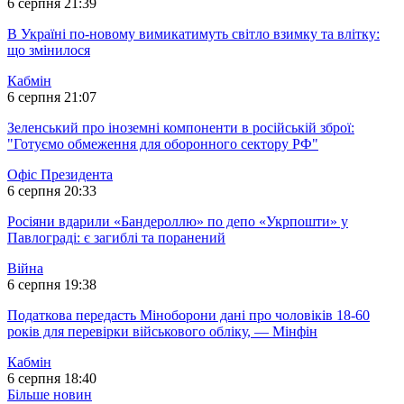
6 серпня 21:39
В Україні по-новому вимикатимуть світло взимку та влітку:
що змінилося
Кабмін
6 серпня 21:07
Зеленський про іноземні компоненти в російській зброї:
"Готуємо обмеження для оборонного сектору РФ"
Офіс Президента
6 серпня 20:33
Росіяни вдарили «Бандероллю» по депо «Укрпошти» у
Павлограді: є загиблі та поранений
Війна
6 серпня 19:38
Податкова передасть Міноборони дані про чоловіків 18-60
років для перевірки військового обліку, — Мінфін
Кабмін
6 серпня 18:40
Більше новин