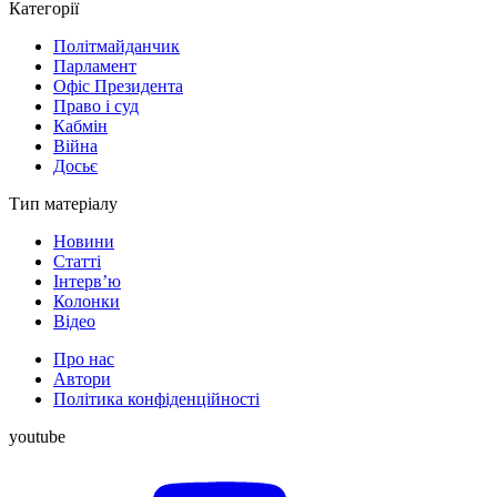
Категорії
Політмайданчик
Парламент
Офіс Президента
Право і суд
Кабмін
Війна
Досьє
Тип матеріалу
Новини
Статті
Інтерв’ю
Колонки
Відео
Про нас
Автори
Політика конфіденційності
youtube