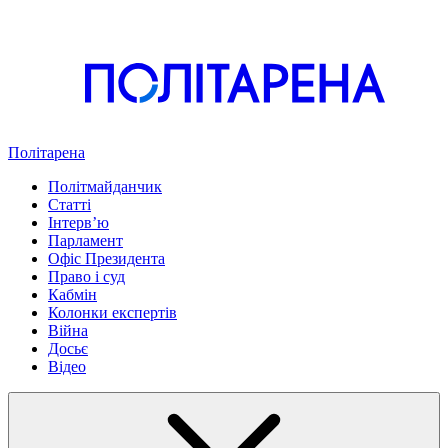
Політарена
Політмайданчик
Статті
Інтервʼю
Парламент
Офіс Президента
Право і суд
Кабмін
Колонки експертів
Війна
Досьє
Відео