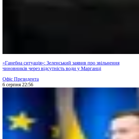
«Ганебна ситуація»: Зеленський заявив про звільнення
чиновників через відсутність води у Марганці
Офіс Президента
6 серпня 22:56