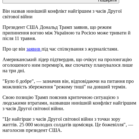
Поширити
Він назвав нинішній конфлікт найгіршим з часів Другої
світової війни
Президент США Дональд Трамп заявив, що режим
припинення вогню між Україною та Росією може тривати й
після 11 травня.
Про це він
заявив
під час спілкування з журналістами.
Американський лідер підтвердив, що очікує на пролонгацію
оголошеного ним перемир'я, яке спочатку планувалося лише
на три дні.
"Було б добре", — зазначив він, відповідаючи на питання про
можливість збереження "режиму тиші" на довший термін.
Свою позицію Трамп пояснив критичною ситуацією з
людськими втратами, назвавши нинішній конфлікт найгіршим
з часів Другої світової війни.
"Це найгірше з часів Другої світової війни з точки зору
життів. 25 000 молодих солдатів щомісяця. Це божевілля", —
наголосив президент США.