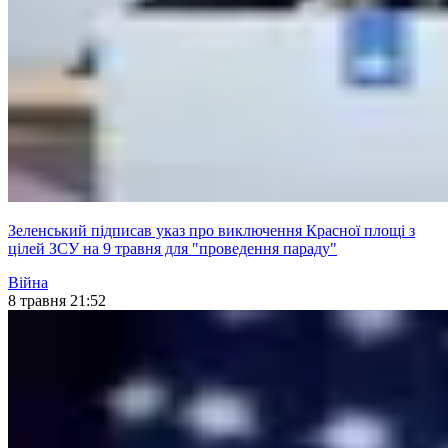
Зеленський підписав указ про виключення Красної площі з
цілей ЗСУ на 9 травня для "проведення параду"
Війна
8 травня 21:52