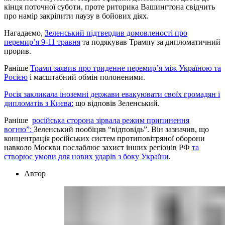
кінця поточної суботи, проте риторика Вашингтона свідчить
про намір закріпити паузу в бойових діях.
Нагадаємо,
Зеленський підтвердив домовленості про
перемир’я 9-11 травня
та подякував Трампу за дипломатичний
прорив.
Раніше
Трамп заявив про триденне перемир’я між Україною та
Росією
і масштабний обмін полоненими.
Росія закликала іноземні держави евакуювати своїх громадян і
дипломатів з Києва:
що відповів Зеленський.
Раніше
російська сторона зірвала режим припинення
вогню”:
Зеленський пообіцяв “відповідь”. Він зазначив, що
концентрація російських систем протиповітряної оборони
навколо Москви послаблює захист інших регіонів РФ
та
створює умови для нових ударів з боку України
.
Автор