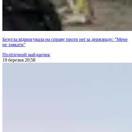
Безугла відреагувала на справу проти неї за держзраду: "Мене
не злякати"
Політичний майданчик
19 березня 20:58