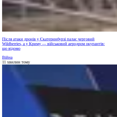
Після атаки дронів у Єкатеринбурзі палає черговий
Wildberries, а у Криму — військовий аеродром окупантів:
що відомо
Війна
11 хвилин тому