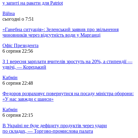
у запиті на ракети для Patriot
Війна
сьогодні о 7:51
«Ганебна ситуація»: Зеленський заявив про звільнення
чиновників через відсутність води у Марганці
Офіс Президента
6 серпня 22:56
З 1 вересня зарплати вчителів зростуть на 20%, а стипендії —
удвічі, — Корецький
Кабмін
6 серпня 22:48
Федоров розраховує повернутися на посаду міністра оборони:
«У нас завжди є шанси»
Кабмін
6 серпня 22:15
В Україні не буде дефіциту продуктів через удари
по складах, — Торгово-промислова палата