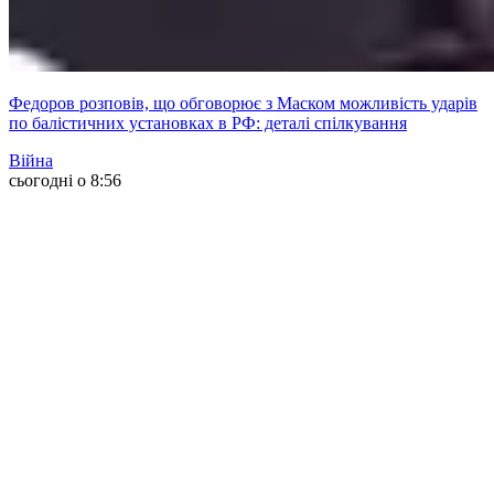
Федоров розповів, що обговорює з Маском можливість ударів
по балістичних установках в РФ: деталі спілкування
Війна
сьогодні о 8:56