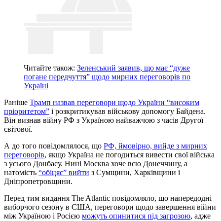
Читайте також:
Зеленський заявив, що має “дуже
погане передчуття” щодо мирних переговорів по
Україні
Раніше
Трамп назвав переговори щодо України “високим
пріоритетом”
і розкритикував військову допомогу Байдена.
Він визнав війну РФ з Україною найважчою з часів Другої
світової.
А до того повідомлялося, що
РФ, ймовірно, вийде з мирних
переговорів
, якщо Україна не погодиться вивести свої війська
з усього Донбасу. Нині Москва хоче всю Донеччину, а
натомість
“обіцяє” вийти
з Сумщини, Харківщини і
Дніпропетровщини.
Перед тим видання The Atlantic повідомляло, що напередодні
виборчого сезону в США, переговори щодо завершення війни
між Україною і Росією
можуть опинитися під загрозою
, адже