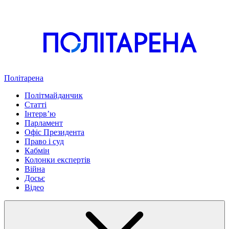
Політарена
Політмайданчик
Статті
Інтервʼю
Парламент
Офіс Президента
Право і суд
Кабмін
Колонки експертів
Війна
Досьє
Відео