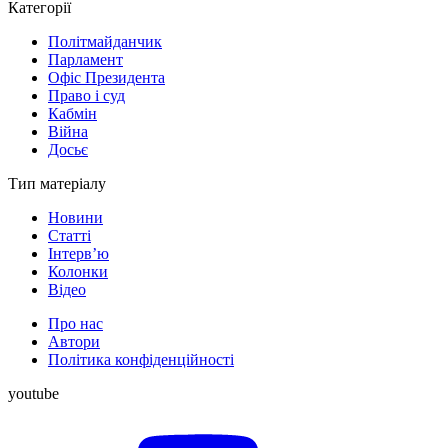
Категорії
Політмайданчик
Парламент
Офіс Президента
Право і суд
Кабмін
Війна
Досьє
Тип матеріалу
Новини
Статті
Інтерв’ю
Колонки
Відео
Про нас
Автори
Політика конфіденційності
youtube