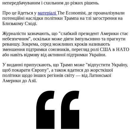
непередбачуваним і схильним до різких рішень.
Про це йдеться у
матеріалі
The Economist, де проаналізували
потенційні наслідки політики Трампа на тлі загострення на
Близькому Сході.
Журналісти зазначають, що "слабкий президент Америки стає
небезпечним", оскільки може діяти імпульсивно та прагнути
реваншу. Зокрема, серед можливих кроків називають
зменшення підтримки союзників, перегляд ролі США в НАТО
або навіть відмову від активної підтримки України.
У виданні припускають, що Трамп може "відпустити Україну,
щоб покарати Європу", а також вдатися до жорсткішої
політики щодо інших регіонів світу — від Латинської
Америки до Азії.