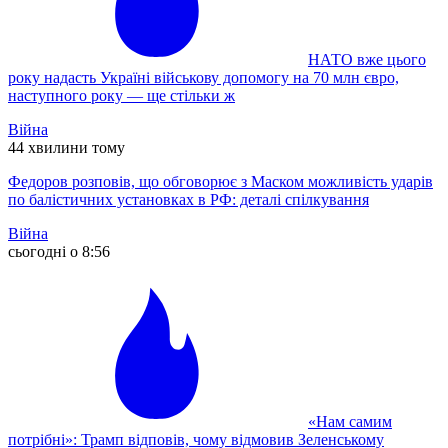
НАТО вже цього
року надасть Україні військову допомогу на 70 млн євро,
наступного року — ще стільки ж
Війна
44 хвилини тому
Федоров розповів, що обговорює з Маском можливість ударів
по балістичних установках в РФ: деталі спілкування
Війна
сьогодні о 8:56
«Нам самим
потрібні»: Трамп відповів, чому відмовив Зеленському