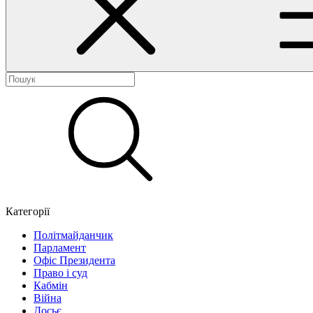
Категорії
Політмайданчик
Парламент
Офіс Президента
Право і суд
Кабмін
Війна
Досьє