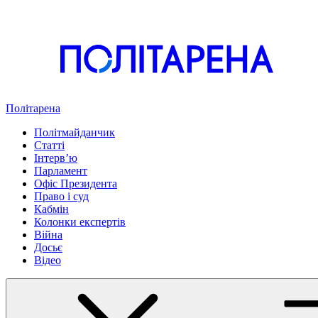
Політарена
Політмайданчик
Статті
Інтервʼю
Парламент
Офіс Президента
Право і суд
Кабмін
Колонки експертів
Війна
Досьє
Відео