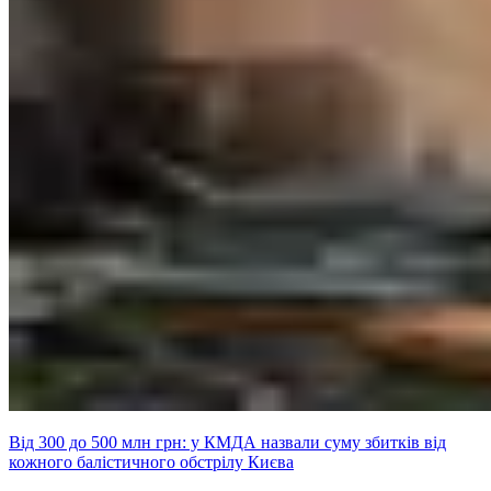
Від 300 до 500 млн грн: у КМДА назвали суму збитків від
кожного балістичного обстрілу Києва