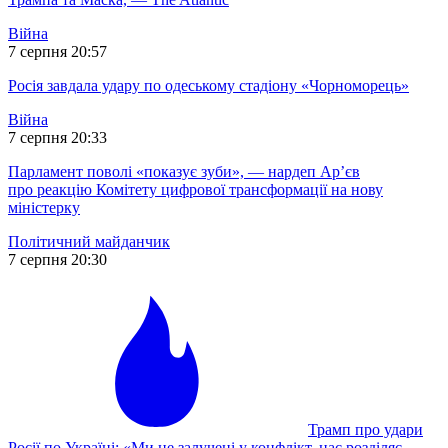
Війна
7 серпня 20:57
Росія завдала удару по одеському стадіону «Чорноморець»
Війна
7 серпня 20:33
Парламент поволі «показує зуби», — нардеп Ар’єв
про реакцію Комітету цифрової трансформації на нову
міністерку
Політичний майданчик
7 серпня 20:30
Трамп про удари
Росії по Україні: «Ми не залучені у конфлікт, нас розділяє