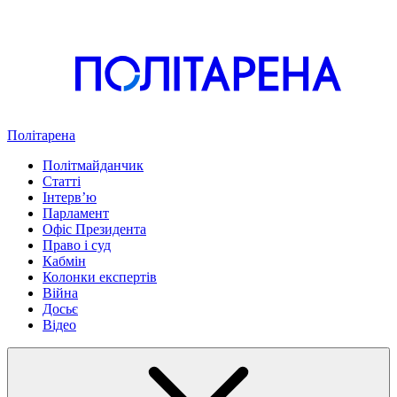
Політарена
Політмайданчик
Статті
Інтервʼю
Парламент
Офіс Президента
Право і суд
Кабмін
Колонки експертів
Війна
Досьє
Відео