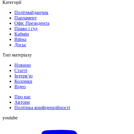
Категорії
Політмайданчик
Парламент
Офіс Президента
Право і суд
Кабмін
Війна
Досьє
Тип матеріалу
Новини
Статті
Інтерв’ю
Колонки
Відео
Про нас
Автори
Політика конфіденційності
youtube