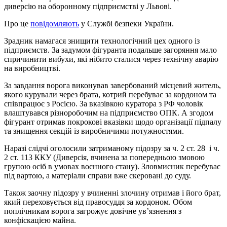
диверсію на оборонному підприємстві у Львові.
Про це
повідомляють
у Службі безпеки України.
Зрадник намагася знищити технологічний цех одного із
підприємств. За задумом фігуранта подальше загоряння мало
спричинити вибухи, які нібито сталися через технічну аварію
на виробництві.
За завдання ворога виконував завербований місцевий житель,
якого курували через брата, котрий перебуває за кордоном та
співпрацює з Росією. За вказівкою куратора з РФ чоловік
влаштувався різноробочим на підприємство ОПК. А згодом
фігурант отримав покрокові вказівки щодо організації підпалу
та знищення секцій із виробничими потужностями.
Наразі слідчі оголосили затриманому підозру за ч. 2 ст. 28 і ч.
2 ст. 113 ККУ (Диверсія, вчинена за попередньою змовою
групою осіб в умовах воєнного стану). Зловмисник перебуває
під вартою, а матеріали справи вже скеровані до суду.
Також заочну підозру у вчиненні злочину отримав і його брат,
який переховується від правосуддя за кордоном. Обом
поплічникам ворога загрожує довічне ув’язнення з
конфіскацією майна.