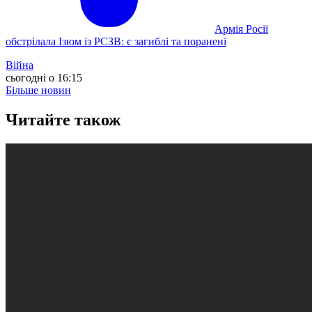
Армія Росії
обстрілала Ізюм із РСЗВ: є загиблі та поранені
Війна
сьогодні о 16:15
Більше новин
Читайте також