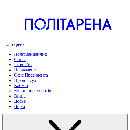
Політарена
Політмайданчик
Статті
Інтервʼю
Парламент
Офіс Президента
Право і суд
Кабмін
Колонки експертів
Війна
Досьє
Відео