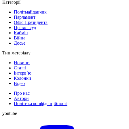
Категорії
Політмайданчик
Парламент
Офіс Президента
Право і суд
Кабмін
Війна
Досьє
Тип матеріалу
Новини
Статті
Інтерв’ю
Колонки
Відео
Про нас
Автори
Політика конфіденційності
youtube