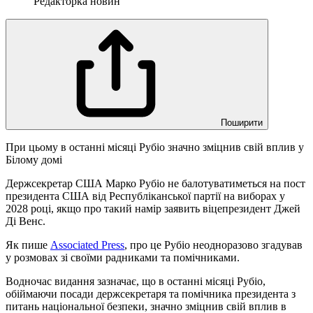
Редакторка новин
Поширити
При цьому в останні місяці Рубіо значно зміцнив свій вплив у
Білому домі
Держсекретар США Марко Рубіо не балотуватиметься на пост
президента США від Республіканської партії на виборах у
2028 році, якщо про такий намір заявить віцепрезидент Джей
Ді Венс.
Як пише
Associated Press
, про це Рубіо неодноразово згадував
у розмовах зі своїми радниками та помічниками.
Водночас видання зазначає, що в останні місяці Рубіо,
обіймаючи посади держсекретаря та помічника президента з
питань національної безпеки, значно зміцнив свій вплив в