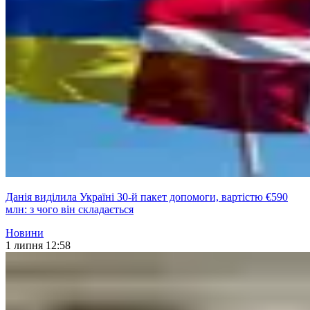
Данія виділила Україні 30-й пакет допомоги, вартістю €590
млн: з чого він складається
Новини
1 липня 12:58