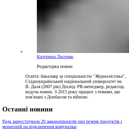
Катерина Лисенко
Редакторка новин
Освіта: бакалавр за спеціальністю "Журналістика",
Східноукраїнський національний університет ім.
В. Даля (2007 рік) Досвід: PR-менеджер, редактор,
ведуча новин. З 2015 року працює з темами, що
пов'язані з Донбасом та війною.
Останні новини
Рада зареєструвала 20 законопроєктів про резерв продуктів і
мораторій на відключення комуналки