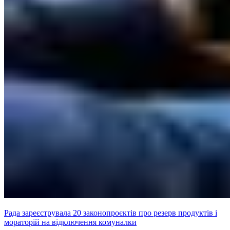
Рада зареєструвала 20 законопроєктів про резерв продуктів і
мораторій на відключення комуналки