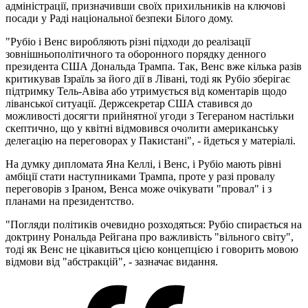
адміністрації, призначивши своїх прихильників на ключові
посади у Раді національної безпеки Білого дому.
"Рубіо і Венс виробляють різні підходи до реалізації
зовнішньополітичного та оборонного порядку денного
президента США Дональда Трампа. Так, Венс вже кілька разів
критикував Ізраїль за його дії в Лівані, тоді як Рубіо зберігає
підтримку Тель-Авіва або утримується від коментарів щодо
ліванської ситуації. Держсекретар США ставився до
можливості досягти прийнятної угоди з Тегераном настільки
скептично, що у квітні відмовився очолити американську
делегацію на переговорах у Пакистані", - йдеться у матеріалі.
На думку дипломата Яна Келлі, і Венс, і Рубіо мають рівні
амбіції стати наступниками Трампа, проте у разі провалу
переговорів з Іраном, Венса може очікувати "провал" і з
планами на президентство.
"Погляди політиків очевидно розходяться: Рубіо спирається на
доктрину Рональда Рейгана про важливість "вільного світу",
тоді як Венс не цікавиться цією концепцією і говорить мовою
відмови від "абстракцій", - зазначає видання.