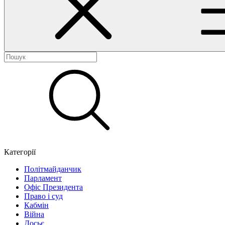
Категорії
Політмайданчик
Парламент
Офіс Президента
Право і суд
Кабмін
Війна
Досьє