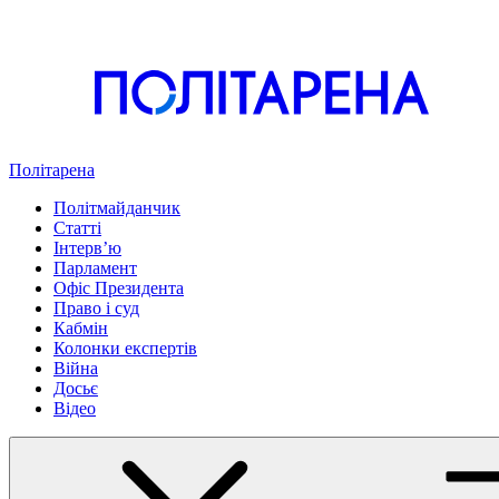
Політарена
Політмайданчик
Статті
Інтервʼю
Парламент
Офіс Президента
Право і суд
Кабмін
Колонки експертів
Війна
Досьє
Відео