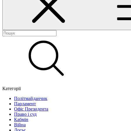
Категорії
Політмайданчик
Парламент
Офіс Президента
Право і суд
Кабмін
Війна
Досьє