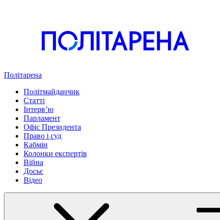
Політарена
Політмайданчик
Статті
Інтервʼю
Парламент
Офіс Президента
Право і суд
Кабмін
Колонки експертів
Війна
Досьє
Відео