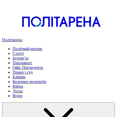
Політарена
Політмайданчик
Статті
Інтервʼю
Парламент
Офіс Президента
Право і суд
Кабмін
Колонки експертів
Війна
Досьє
Відео