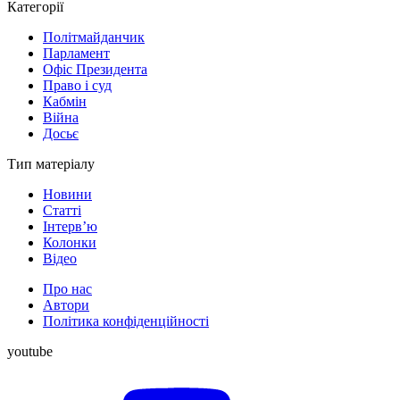
Категорії
Політмайданчик
Парламент
Офіс Президента
Право і суд
Кабмін
Війна
Досьє
Тип матеріалу
Новини
Статті
Інтерв’ю
Колонки
Відео
Про нас
Автори
Політика конфіденційності
youtube