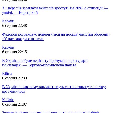
З 1 вересня зарплати вчителів зростуть на 20%, а стипендії —
удвічі, — Корецький
Кабмін
6 серпня 22:48
Федоров розраховує повернутися на посаду міністра оборони:
«У нас завжди є шанси»
Кабмін
6 серпня 22:15
В Україні не буде дефіциту продуктів через удари
по складах, — Торгово-промислова палата
Війна
6 серпня 21:39
В Україні по-новому вимикатимуть світло взимку та влітку:
що змінилося
Кабмін
6 серпня 21:07
Зеленський про іноземні компоненти в російській зброї: