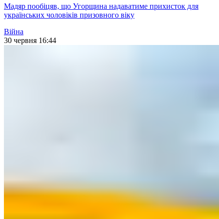
Мадяр пообіцяв, що Угорщина надаватиме прихисток для
українських чоловіків призовного віку
Війна
30 червня 16:44