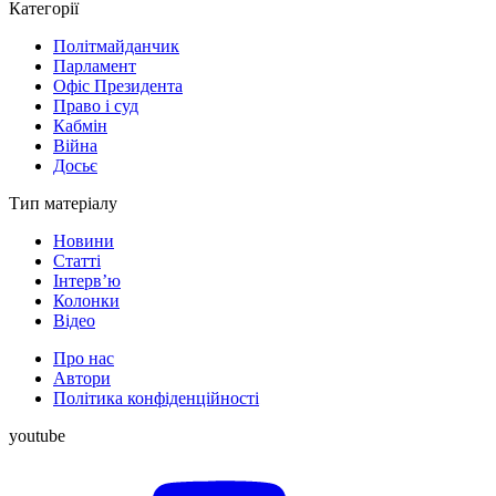
Категорії
Політмайданчик
Парламент
Офіс Президента
Право і суд
Кабмін
Війна
Досьє
Тип матеріалу
Новини
Статті
Інтерв’ю
Колонки
Відео
Про нас
Автори
Політика конфіденційності
youtube