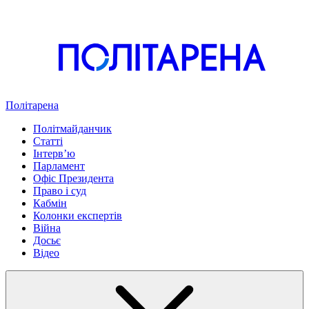
Політарена
Політмайданчик
Статті
Інтервʼю
Парламент
Офіс Президента
Право і суд
Кабмін
Колонки експертів
Війна
Досьє
Відео