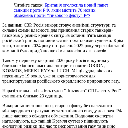
Читайте також:
Британія оголосила новий пакет
санкцій проти РФ, який містить 70 нових
обмежень проти “тіньового флоту” РФ
За даними СЗР, Росія використовує анонімні структури та
складні схеми власності для придбання старих танкерів-
газовозів у різних країнах світу. За останні п'ять місяців
російський ринок поповнився шістьма такими суднами. Крім
того, з лютого 2024 року по травень 2025 року через підставні
компанії було придбано ще сім аналогічних газовозів.
Також у першому кварталі 2026 року Росія викупила у
близькосхідного власника чотири газовози: ORION,
KOSMOS, MERKURYY та LUCH. Усі ці судна, вік яких
перевищує 19 років, уже використовуються для
транспортування російського скрапленого природного газу.
Наразі загальна кількість суден "тіньового" СПГ-флоту Росії
становить близько 23 одиниць.
Використання зношеного, старого флоту без належного
міжнародного страхування та технічного огляду дозволяє РФ
лише частково обходити обмеження. Водночас експерти
наголошують, що такі дії Кремля суттєво підвищують
екологічні ризики під час транспортування газу та значно