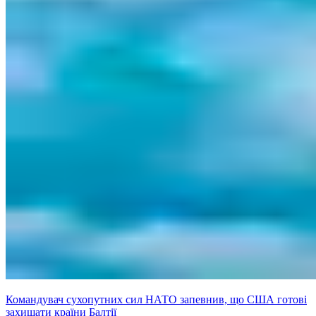
Командувач сухопутних сил НАТО запевнив, що США готові
захищати країни Балтії