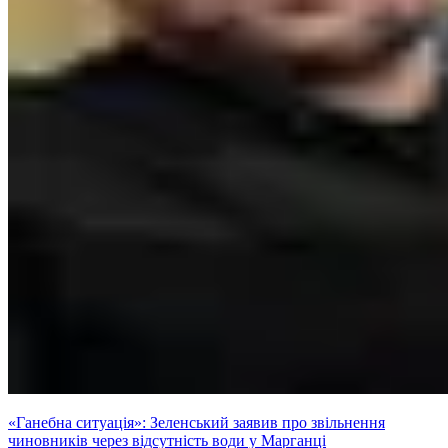
«Ганебна ситуація»: Зеленський заявив про звільнення
чиновників через відсутність води у Марганці