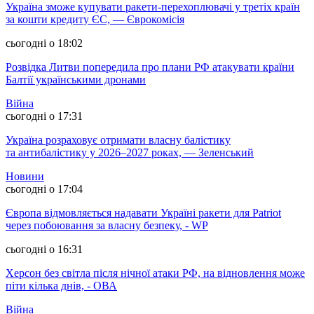
Україна зможе купувати ракети-перехоплювачі у третіх країн
за кошти кредиту ЄС, — Єврокомісія
сьогодні о 18:02
Розвідка Литви попередила про плани РФ атакувати країни
Балтії українськими дронами
Війна
сьогодні о 17:31
Україна розраховує отримати власну балістику
та антибалістику у 2026–2027 роках, — Зеленський
Новини
сьогодні о 17:04
Європа відмовляється надавати Україні ракети для Patriot
через побоювання за власну безпеку, - WP
сьогодні о 16:31
Херсон без світла після нічної атаки РФ, на відновлення може
піти кілька днів, - ОВА
Війна