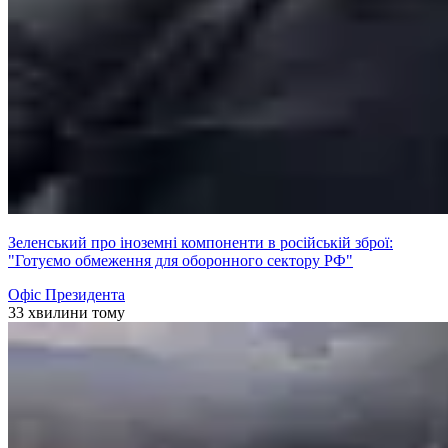
Зеленський про іноземні компоненти в російській зброї:
"Готуємо обмеження для оборонного сектору РФ"
Офіс Президента
33 хвилини тому