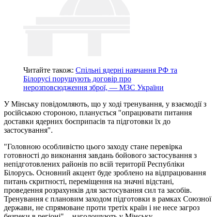
Читайте також:
Спільні ядерні навчання РФ та
Білорусі порушують договір про
нерозповсюдження зброї, — МЗС України
У Мінську повідомляють, що у ході тренування, у взаємодії з
російською стороною, планується "опрацювати питання
доставки ядерних боєприпасів та підготовки їх до
застосування".
"Головною особливістю цього заходу стане перевірка
готовності до виконання завдань бойового застосування з
непідготовлених районів по всій території Республіки
Білорусь. Основний акцент буде зроблено на відпрацювання
питань скритності, переміщення на значні відстані,
проведення розрахунків для застосування сил та засобів.
Тренування є плановим заходом підготовки в рамках Союзної
держави, не спрямоване проти третіх країн і не несе загроз
безпеки в регіоні", - наголошують у Мінську.