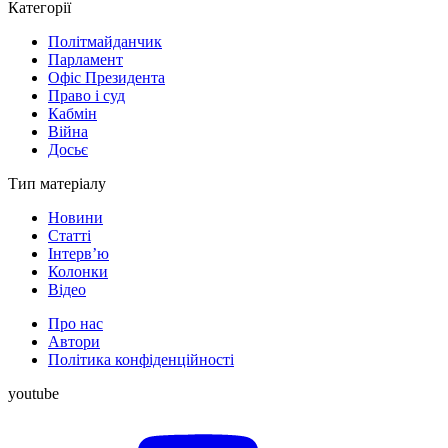
Категорії
Політмайданчик
Парламент
Офіс Президента
Право і суд
Кабмін
Війна
Досьє
Тип матеріалу
Новини
Статті
Інтерв’ю
Колонки
Відео
Про нас
Автори
Політика конфіденційності
youtube