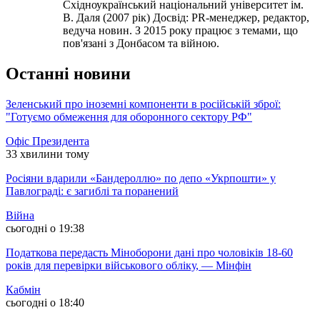
Східноукраїнський національний університет ім.
В. Даля (2007 рік) Досвід: PR-менеджер, редактор,
ведуча новин. З 2015 року працює з темами, що
пов'язані з Донбасом та війною.
Останні новини
Зеленський про іноземні компоненти в російській зброї:
"Готуємо обмеження для оборонного сектору РФ"
Офіс Президента
33 хвилини тому
Росіяни вдарили «Бандероллю» по депо «Укрпошти» у
Павлограді: є загиблі та поранений
Війна
сьогодні о 19:38
Податкова передасть Міноборони дані про чоловіків 18-60
років для перевірки військового обліку, — Мінфін
Кабмін
сьогодні о 18:40