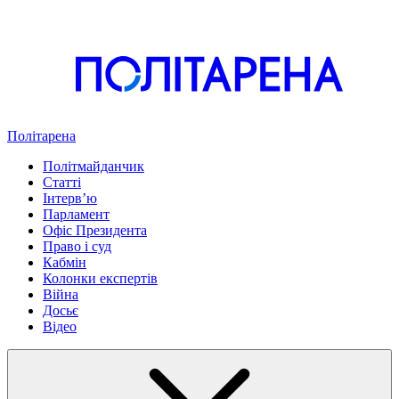
Політарена
Політмайданчик
Статті
Інтервʼю
Парламент
Офіс Президента
Право і суд
Кабмін
Колонки експертів
Війна
Досьє
Відео