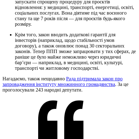
запускати спрощену процедуру для проєктів
відновлення: у медицині, транспорті, енергетиці, освіті,
соціальних послугах. Вона діятиме під час воєнного
стану та ще 7 років після — для проєктів будь-якого
розміру.
Крім того, закон вводить додаткові гарантії для
інвесторів (наприклад, щодо стабільності умов
договору), а також оновлює понад 30 секторальних
законів. Тепер ППП зможе запрацювати у тих сферах, де
раніше це було майже неможливо через юридичні
бар’єри — наприклад, в медицині, освіті, культурі,
транспорті чи житловому господарстві.
Нагадаємо, також нещодавно
Рада підтримала закон про
запровадження інституту множинного громадянства
. За це
проголосували 243 народні депутати.