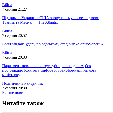
Війна
7 серпня 21:27
Підтримка України в США знову гальмує через відмови
Трампа та Маска, — The Atlantic
Війна
7 серпня 20:57
Росія завдала удару по одеському стадіону «Чорноморець»
Війна
7 серпня 20:33
Парламент поволі «показує зуби», — нардеп Ар’єв
про реакцію Комітету цифрової трансформації на нову
міністерку
Політичний майданчик
7 серпня 20:30
Більше новин
Читайте також