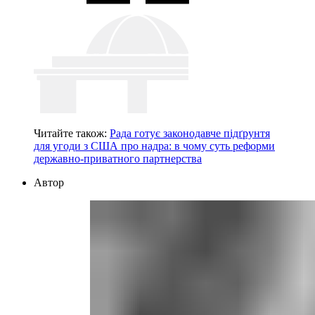
Читайте також:
Рада готує законодавче підґрунтя
для угоди з США про надра: в чому суть реформи
державно-приватного партнерства
Автор