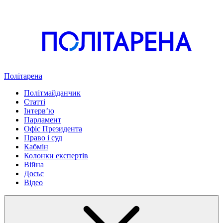
Політарена
Політмайданчик
Статті
Інтервʼю
Парламент
Офіс Президента
Право і суд
Кабмін
Колонки експертів
Війна
Досьє
Відео