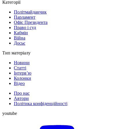
Категорії
Політмайданчик
Парламент
Офіс Президента
Право і суд
Кабмін
Війна
Досьє
Тип матеріалу
Новини
Статті
Інтерв’ю
Колонки
Відео
Про нас
Автори
Політика конфіденційності
youtube