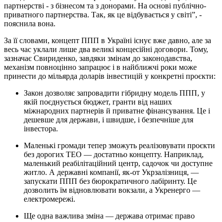
партнерстві - з бізнесом та з донорами. На основі публічно-
приватного партнерства. Так, як це відбувається у світі”, -
пояснила вона.
За її словами, концепт ППП в Україні існує вже давно, але за
весь час уклали лише два великі концесійні договори. Тому,
зазначає Свириденко, завдяки змінам до законодавства,
механізм повноцінно запрацює і в найближчі роки може
принести до мільярда доларів інвестицій у конкретні проєкти:
Закон дозволяє запровадити гібридну модель ППП, у
якій поєднується бюджет, гранти від наших
міжнародних партнерів й приватне фінансування. Це і
дешевше для держави, і швидше, і безпечніше для
інвестора.
Маленькі громади тепер зможуть реалізовувати проєкти
без дорогих ТЕО — достатньо концепту. Наприклад,
маленький реабілітаційний центр, садочок чи доступне
житло. А державні компанії, як-от Укрзалізниця, —
запускати ППП без бюрократичного лабіринту. Це
дозволить їм відновлювати вокзали, а Укренерго —
електромережі.
Ще одна важлива зміна — держава отримає право