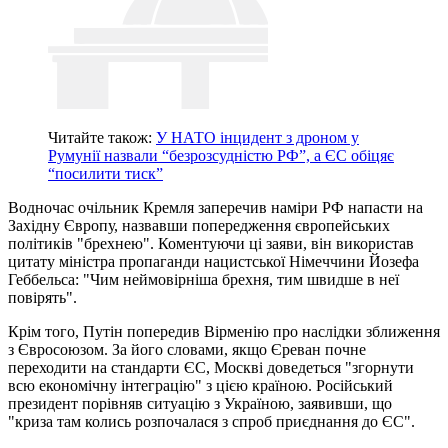
Читайте також:
У НАТО інцидент з дроном у
Румунії назвали “безрозсудністю РФ”, а ЄС обіцяє
“посилити тиск”
Водночас очільник Кремля заперечив наміри РФ напасти на
Західну Європу, назвавши попередження європейських
політиків "брехнею". Коментуючи ці заяви, він використав
цитату міністра пропаганди нацистської Німеччини Йозефа
Геббельса: "Чим неймовірніша брехня, тим швидше в неї
повірять".
Крім того, Путін попередив Вірменію про наслідки зближення
з Євросоюзом. За його словами, якщо Єреван почне
переходити на стандарти ЄС, Москві доведеться "згорнути
всю економічну інтеграцію" з цією країною. Російський
президент порівняв ситуацію з Україною, заявивши, що
"криза там колись розпочалася з спроб приєднання до ЄС".