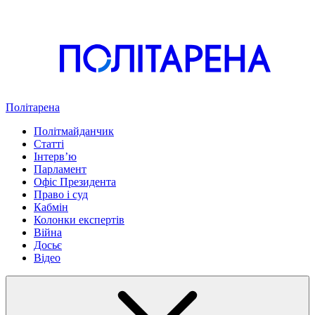
Політарена
Політмайданчик
Статті
Інтервʼю
Парламент
Офіс Президента
Право і суд
Кабмін
Колонки експертів
Війна
Досьє
Відео