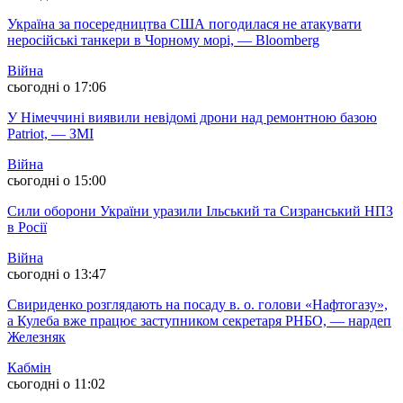
Україна за посередництва США погодилася не атакувати
неросійські танкери в Чорному морі, — Bloomberg
Війна
сьогодні о 17:06
У Німеччині виявили невідомі дрони над ремонтною базою
Patriot, — ЗМІ
Війна
сьогодні о 15:00
Сили оборони України уразили Ільський та Сизранський НПЗ
в Росії
Війна
сьогодні о 13:47
Свириденко розглядають на посаду в. о. голови «Нафтогазу»,
а Кулеба вже працює заступником секретаря РНБО, — нардеп
Железняк
Кабмін
сьогодні о 11:02