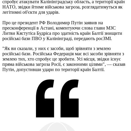
спробує атакувати Калінінградську область, а території країн
НАТО, звідки йтиме військова загроза, розглядатимуться як
легітимні об'єкти для ударів.
Про це президент РФ Володимир Путін заявив на
пресконференції в Астані, коментуючи слова глави МЗС
Литви Кястутіса Будріса про здатність країн Балтії знищити
російські бази ПВО у Калінінграді, передають росЗМІ.
"Як ви сказали, у них є засоби, щоб зрівняти з землею
російські бази. Російська Федерація має всі засоби зрівняти з
землею тих, хто спробує це зробити. Усі місця, звідки існує
пряма військова загроза Росії, є законними цілями", — сказав
Путін, допустивши удари по території країн Балтії.