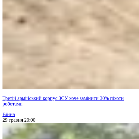
Третій армійський корпус ЗСУ хоче замінити 30% піхоти
роботами
Війна
29 травня 20:00