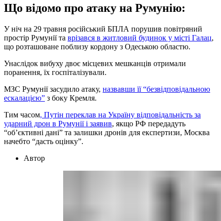
Що відомо про атаку на Румунію:
У ніч на 29 травня російський БПЛА порушив повітряний
простір Румунії та
врізався в житловий будинок у місті Галац
,
що розташоване поблизу кордону з Одеською областю.
Унаслідок вибуху двоє місцевих мешканців отримали
поранення, їх госпіталізували.
МЗС Румунії засудило атаку,
назвавши її “безвідповідальною
ескалацією”
з боку Кремля.
Тим часом
, Путін переклав на Україну відповідальність за
ударний дрон в Румунії і заявив
, якщо РФ передадуть
“обʼєктивні дані” та залишки дронів для експертизи, Москва
начебто “дасть оцінку”.
Автор