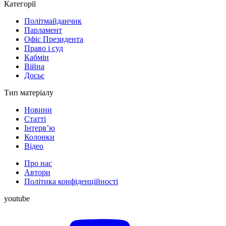
Категорії
Політмайданчик
Парламент
Офіс Президента
Право і суд
Кабмін
Війна
Досьє
Тип матеріалу
Новини
Статті
Інтерв’ю
Колонки
Відео
Про нас
Автори
Політика конфіденційності
youtube