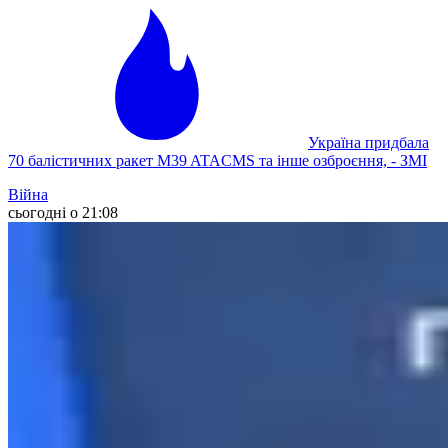
Україна придбала
70 балістичних ракет M39 ATACMS та інше озброєння, - ЗМІ
Війна
сьогодні о 21:08