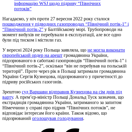
інформацію WSJ щодо підриву “Північних
потоків”
Нагадаємо, у ніч проти 27 вересня 2022 року сталося
пошкодження у підводних газопроводах “Північний потік-1” і
“Північний потік-2”
у Балтійському морі. Трубопроводи на
момент вибухів не перебували в експлуатації, але все одно
були під тиском і містили газ.
У вересні 2024 року Польща заявляла, що
не могла виконати
європейський ордер на арешт
громадянина України,
підозрюваного в саботажі газопроводів “Північний потік-1” і
“Північний потік-2”, оскільки “він не перебував на польській
території”. Проте через рік в Польщі затримали громадянина
України Сергія Кузнецова, підозрюваного у причетності до
підриву російських газогонів.
Зрештою
суд Варшави відправив Кузнецова на сім днів під
варту
. А прем’єр-міністр Польщі Дональд Туск зазначив, що
екстрадиція громадянина України, затриманого за запитом
Німеччини у справі про підрив “Північних потоків”, не
відповідає інтересам його країни. Також відомо, що
підозрюваний
оголошував голодування
.