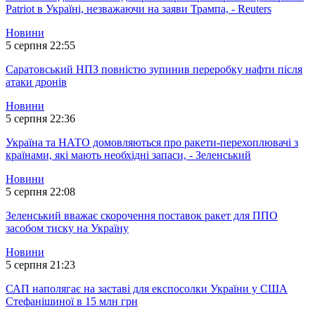
Patriot в Україні, незважаючи на заяви Трампа, - Reuters
Новини
5 серпня 22:55
Саратовський НПЗ повністю зупинив переробку нафти після
атаки дронів
Новини
5 серпня 22:36
Україна та НАТО домовляються про ракети-перехоплювачі з
країнами, які мають необхідні запаси, - Зеленський
Новини
5 серпня 22:08
Зеленський вважає скорочення поставок ракет для ППО
засобом тиску на Україну
Новини
5 серпня 21:23
САП наполягає на заставі для експосолки України у США
Стефанішиної в 15 млн грн