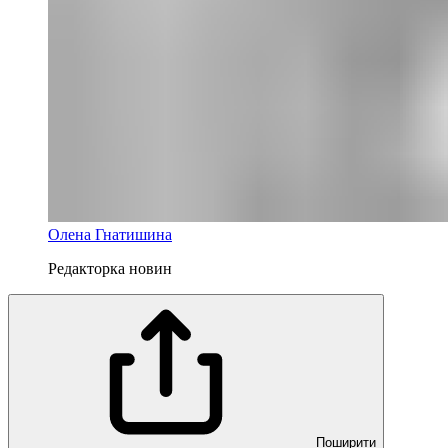
Олена Гнатишина
Редакторка новин
Поширити