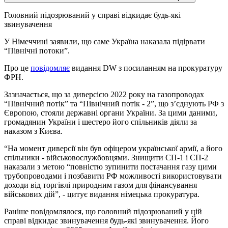
Головний підозрюваний у справі відкидає будь-які
звинувачення
У Німеччині заявили, що саме Україна наказала підірвати
“Північні потоки”.
Про це
повідомляє
видання DW з посиланням на прокуратуру
ФРН.
Зазначається, що за диверсією 2022 року на газопроводах
“Північний потік” та “Північний потік - 2”, що з’єднують РФ з
Європою, стояли державні органи України. За цими даними,
громадянин України і шестеро його спільників діяли за
наказом з Києва.
“На момент диверсії він був офіцером української армії, а його
спільники - військовослужбовцями. Знищити СП-1 і СП-2
наказали з метою “повністю зупинити постачання газу цими
трубопроводами і позбавити РФ можливості використовувати
доходи від торгівлі природним газом для фінансування
військових дій”, - цитує видання німецька прокуратура.
Раніше повідомлялося, що головний підозрюваний у цій
справі відкидає звинувачення будь-які звинувачення. Його