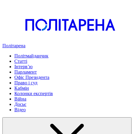
Політарена
Політмайданчик
Статті
Інтервʼю
Парламент
Офіс Президента
Право і суд
Кабмін
Колонки експертів
Війна
Досьє
Відео