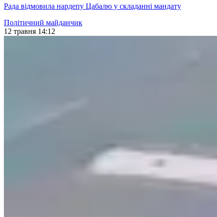
Рада відмовила нардепу Цабалю у складанні мандату
Політичний майданчик
12 травня 14:12