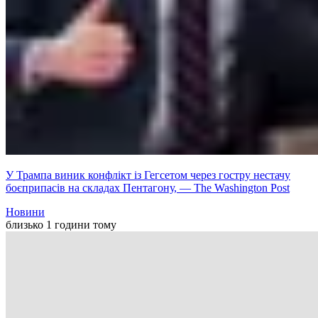
У Трампа виник конфлікт із Гегсетом через гостру нестачу
боєприпасів на складах Пентагону, — The Washington Post
Новини
близько 1 години тому