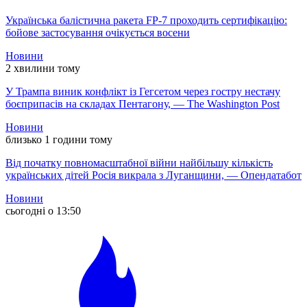
Українська балістична ракета FP-7 проходить сертифікацію:
бойове застосування очікується восени
Новини
2 хвилини тому
У Трампа виник конфлікт із Гегсетом через гостру нестачу
боєприпасів на складах Пентагону, — The Washington Post
Новини
близько 1 години тому
Від початку повномасштабної війни найбільшу кількість
українських дітей Росія викрала з Луганщини, — Опендатабот
Новини
сьогодні о 13:50