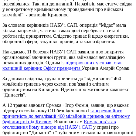
перевірялися. Так, він допитаний. Наразі він має статус свідка
у конкретному кримінальному провадженні про військові
закупівлі”, - розповів Кривонос.
За словами керівників НАБУ і САП, операція “Мідас” мала
кілька напрямків, частина з яких досі перебуває на етапі
роботи під прикриттям. Слідство триває й щодо енергетики,
оборонної сфери, закупівлі дронів, а також озброєння.
Нагадаємо, 11 березня НАБУ і САП заявили про викриття
організованої злочинної групи, яка займалася легалізацією
незаконних доходів. Одним із
підозрюваних у справі став
колишній керівник Офісу президента
України Андрій Єрмак.
За даними слідства, група причетна до “відмивання” 460
мільйонів гривень через схеми, пов’язані з елітним
будівництвом на Київщині. Йдеться про житловий комплекс
“Династія”.
А 12 травня адвокат Єрмака - Ігор Фомін, заявив, що вважає
підозру ексочільнику ОП безпідставною і
заперечив його
причетність до легалізації 460 мільйонів гривень на елітному
будівництві під Києвом
. Водночас сам
Єрмак пов’язав
оголошення йому підозри від НАБУ і САП
у справі про
будівництво “Династії” з “публічним тиском на правоохоронні