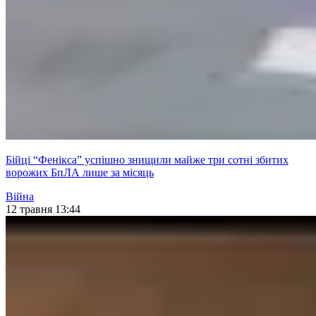
Бійці “Фенікса” успішно знищили майже три сотні збитих
ворожих БпЛА лише за місяць
Війна
12 травня 13:44