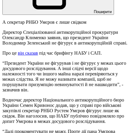
Поширити
А секретар РНБО Умєров є лише свідком
Директор Спеціалізованої антикорупційної прокуратури
Олександр Клименко заявив, що президент України
Володимир Зеленський не фігурує в антикорупційній справі.
Про це
він сказав
під час брифінгу НАБУ і САП.
“Президент України не фігурував і не фігурує у межах цього
досудового розслідування. А інші слідчі версії щодо
належності того чи іншого майна наразі перевіряються у
межах слідства. Я не можу називати компанії, щоб не
порушувати призумпцію невинуватості й не нашкодити”, -
зазначив він.
Водночас директор Національного антикорупційного бюро
України Семен Кривонос додав, що у справі про військові
закупівлі секретар РНБО Рустем Умєров фігурує лише як
свідок. Він наголосив, що НАБУ публічно повідомляло про
допит Умєрова в межах досудового розслідування.
“Далі прокоментувати не можу. Проте дії пана Умєрова