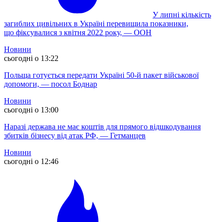
У липні кількість
загиблих цивільних в Україні перевищила показники,
що фіксувалися з квітня 2022 року, — ООН
Новини
сьогодні о 13:22
Польща готується передати Україні 50-й пакет військової
допомоги, — посол Боднар
Новини
сьогодні о 13:00
Наразі держава не має коштів для прямого відшкодування
збитків бізнесу від атак РФ, — Гетманцев
Новини
сьогодні о 12:46