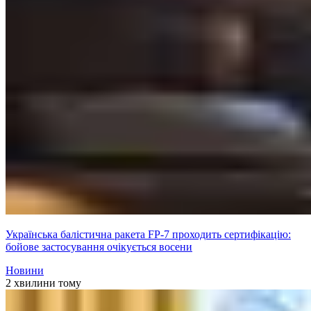
Українська балістична ракета FP-7 проходить сертифікацію:
бойове застосування очікується восени
Новини
2 хвилини тому