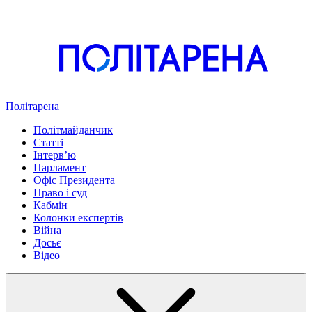
Політарена
Політмайданчик
Статті
Інтервʼю
Парламент
Офіс Президента
Право і суд
Кабмін
Колонки експертів
Війна
Досьє
Відео