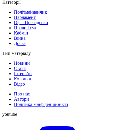
Категорії
Політмайданчик
Парламент
Офіс Президента
Право і суд
Кабмін
Війна
Досьє
Тип матеріалу
Новини
Статті
Інтерв’ю
Колонки
Відео
Про нас
Автори
Політика конфіденційності
youtube