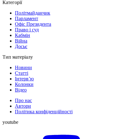
Категорії
Політмайданчик
Парламент
Офіс Президента
Право і суд
Кабмін
Війна
Досьє
Тип матеріалу
Новини
Статті
Інтерв’ю
Колонки
Відео
Про нас
Автори
Політика конфіденційності
youtube