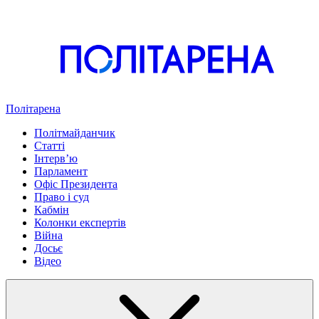
Політарена
Політмайданчик
Статті
Інтервʼю
Парламент
Офіс Президента
Право і суд
Кабмін
Колонки експертів
Війна
Досьє
Відео