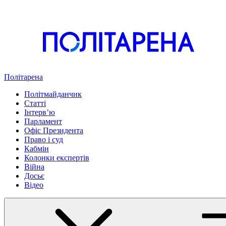
Політарена
Політмайданчик
Статті
Інтервʼю
Парламент
Офіс Президента
Право і суд
Кабмін
Колонки експертів
Війна
Досьє
Відео