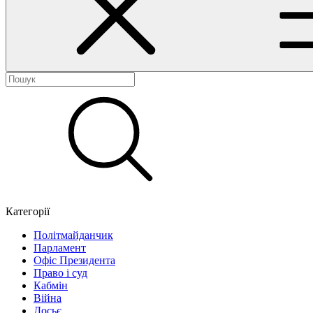
Категорії
Політмайданчик
Парламент
Офіс Президента
Право і суд
Кабмін
Війна
Досьє