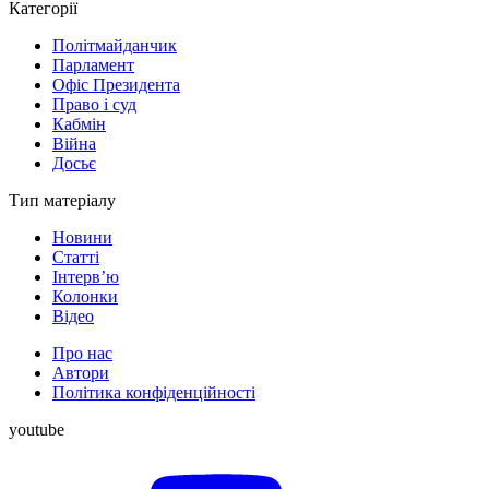
Категорії
Політмайданчик
Парламент
Офіс Президента
Право і суд
Кабмін
Війна
Досьє
Тип матеріалу
Новини
Статті
Інтерв’ю
Колонки
Відео
Про нас
Автори
Політика конфіденційності
youtube