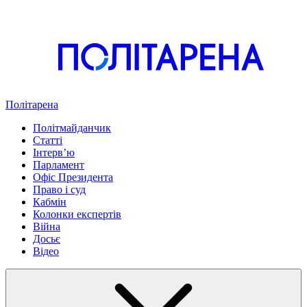
Політарена
Політмайданчик
Статті
Інтервʼю
Парламент
Офіс Президента
Право і суд
Кабмін
Колонки експертів
Війна
Досьє
Відео