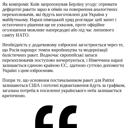
Як компроміс Київ запропонував Берліну угоду: отримати
дефіцитні ракети зараз в обмін на повернення аналогічних
перехоплювачів, які будуть виготовлені для України у
майбутньому. Наразі німецький уряд розглядає цей запит і
остаточного рішення ще не ухвалив, проте офіційне
оголошення можливе напередодні або під час липневого
саміту НАТО.
Необхідність у додатковому озброєнні загострюється через те,
що Росія нарощує темпи виробництва та модернізації
балістичних ракет. Водночас європейські запаси
перехоплювачів поступово вичерпуються, і Німеччина наразі
залишається єдиною країною ЄС, здатною суттєво допомогти
Україні з цим озброєнням.
Попри те, що основним постачальником ракет для Patriot
залишаються США і поточні відвантаження йдуть за графіком,
загальна потреба в посиленні українського неба залишається
критичною.