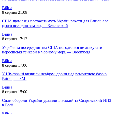
Війна
8 серпня 21:08
США щомісяця постачатимуть Україні ракети для Patriot, але
цього все одно замало, — Зеленський
Війна
8 серпня 17:12
Україна за посередництва США погодилася не атакувати
неросійські танкери в Чорному морі, — Bloomberg
Війна
8 серпня 17:06
У Німеччині виявили невідомі дрони над ремонтною базою
Patriot, — ЗМІ
Війна
8 серпня 15:00
Сили оборони України уразили Ільський та Сизранський НПЗ
в Росії
Війна