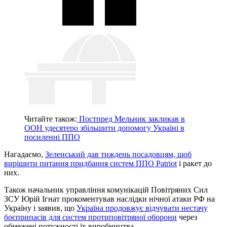
Читайте також:
Постпред Мельник закликав в
ООН удесятеро збільшити допомогу Україні в
посиленні ППО
Нагадаємо,
Зеленський дав тиждень посадовцям, щоб
вирішити питання придбання систем ППО Patriot
і ракет до
них.
Також начальник управління комунікацій Повітряних Сил
ЗСУ Юрій Ігнат прокоментував наслідки нічної атаки РФ на
Україну і заявив, що
Україна продовжує відчувати нестачу
боєприпасів для систем протиповітряної оборони
через
обмежені потужності їх виробництва.