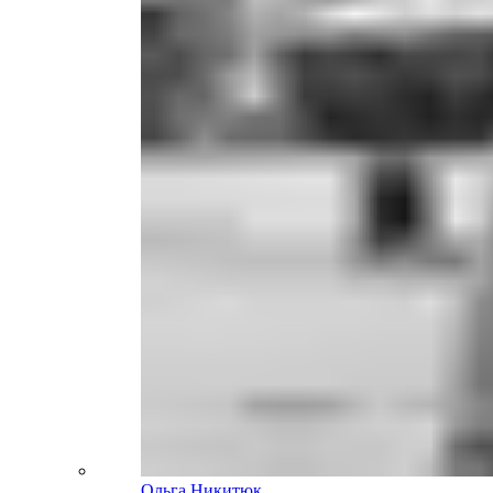
Ольга Никитюк