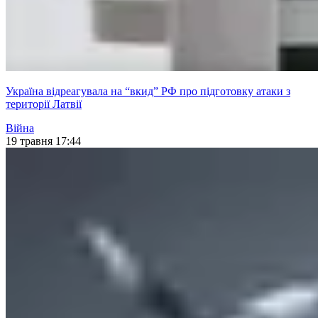
Україна відреагувала на “вкид” РФ про підготовку атаки з
території Латвії
Війна
19 травня 17:44