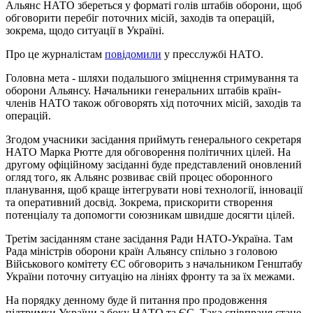
Альянс НАТО збереться у форматі голів штабів оборони, щоб
обговорити перебіг поточних місій, заходів та операцій,
зокрема, щодо ситуації в Україні.
Про це журналістам
повідомили
у пресслужбі НАТО.
Головна мета - шляхи подальшого зміцнення стримування та
оборони Альянсу. Начальники генеральних штабів країн-
членів НАТО також обговорять хід поточних місій, заходів та
операцій.
Згодом учасники засідання приймуть генерального секретаря
НАТО Марка Рютте для обговорення політичних цілей. На
другому офіційному засіданні буде представлений оновлений
огляд того, як Альянс розвиває свій процес оборонного
планування, щоб краще інтегрувати нові технології, інновації
та оперативний досвід. Зокрема, прискорити створення
потенціалу та допомогти союзникам швидше досягти цілей.
Третім засіданням стане засідання Ради НАТО-Україна. Там
Рада міністрів оборони країн Альянсу спільно з головою
Військового комітету ЄС обговорить з начальником Генштабу
України поточну ситуацію на лініях фронту та за їх межами.
На порядку денному буде й питання про продовження
підтримки України з боку НАТО та ЄС. Така співпраця стане