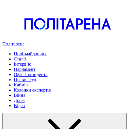
Політарена
Політмайданчик
Статті
Інтервʼю
Парламент
Офіс Президента
Право і суд
Кабмін
Колонки експертів
Війна
Досьє
Відео