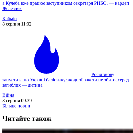
а Кулеба вже працює заступником секретаря РНБО, — нардеп
Железняк
Кабмін
8 серпня 11:02
Росія знову
запустила по Україні балістику: жодної ракети не збито, серед
загиблих — дитина
Війна
8 серпня 09:39
Більше новин
Читайте також