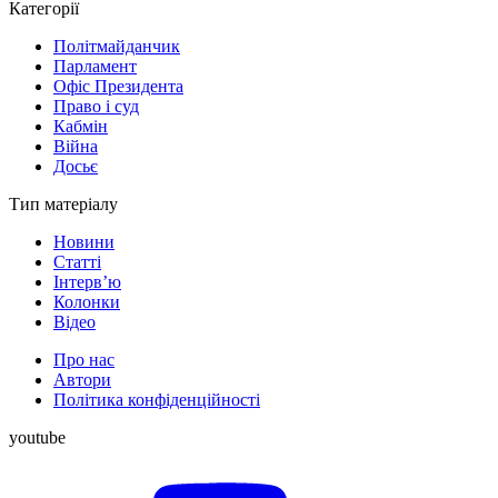
Категорії
Політмайданчик
Парламент
Офіс Президента
Право і суд
Кабмін
Війна
Досьє
Тип матеріалу
Новини
Статті
Інтерв’ю
Колонки
Відео
Про нас
Автори
Політика конфіденційності
youtube