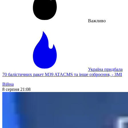
Важливо
Україна придбала
70 балістичних ракет M39 ATACMS та інше озброєння, - ЗМІ
Війна
8 серпня 21:08