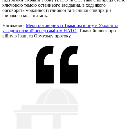
ключовою темою останнього засідання, в ході якого
обговорять можливості глибшої та тіснішої співпраці з
широкого кола питань.
Нагадаємо,
Мерц обговорив із Трампом війну в Україні та
узгодив позиції перед самітом НАТО
. Також йшлося про
війну в Ірані та Ормузьку протоку.