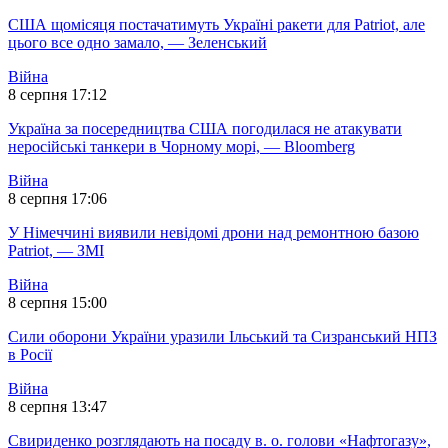
США щомісяця постачатимуть Україні ракети для Patriot, але
цього все одно замало, — Зеленський
Війна
8 серпня 17:12
Україна за посередництва США погодилася не атакувати
неросійські танкери в Чорному морі, — Bloomberg
Війна
8 серпня 17:06
У Німеччині виявили невідомі дрони над ремонтною базою
Patriot, — ЗМІ
Війна
8 серпня 15:00
Сили оборони України уразили Ільський та Сизранський НПЗ
в Росії
Війна
8 серпня 13:47
Свириденко розглядають на посаду в. о. голови «Нафтогазу»,