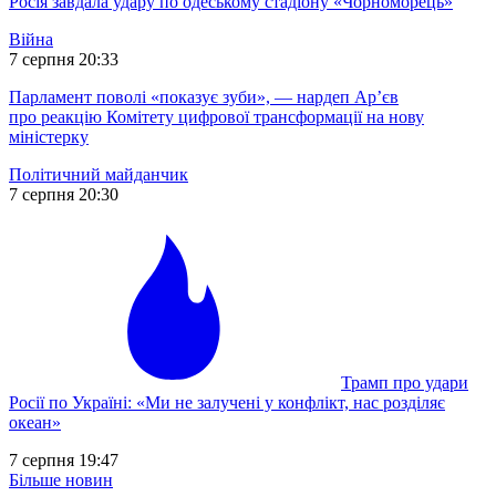
Росія завдала удару по одеському стадіону «Чорноморець»
Війна
7 серпня 20:33
Парламент поволі «показує зуби», — нардеп Ар’єв
про реакцію Комітету цифрової трансформації на нову
міністерку
Політичний майданчик
7 серпня 20:30
Трамп про удари
Росії по Україні: «Ми не залучені у конфлікт, нас розділяє
океан»
7 серпня 19:47
Більше новин