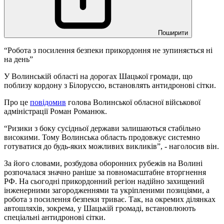
Поширити
“Робота з посилення безпеки прикордоння не зупиняється ні
на день”
У Волинській області на дорогах Шацької громади, що
поблизу кордону з Білоруссю, встановлять антидронові сітки.
Про це
повідомив
голова Волинської обласної військової
адміністрації Роман Романюк.
“Ризики з боку сусідньої держави залишаються стабільно
високими. Тому Волинська область продовжує системно
готуватися до будь-яких можливих викликів”, - наголосив він.
За його словами, розбудова оборонних рубежів на Волині
розпочалася значно раніше за повномасштабне вторгнення
РФ. На сьогодні прикордонний регіон надійно захищений
інженерними загородженнями та укріпленими позиціями, а
робота з посилення безпеки триває. Так, на окремих ділянках
автошляхів, зокрема, у Шацькій громаді, встановлюють
спеціальні антидронові сітки.