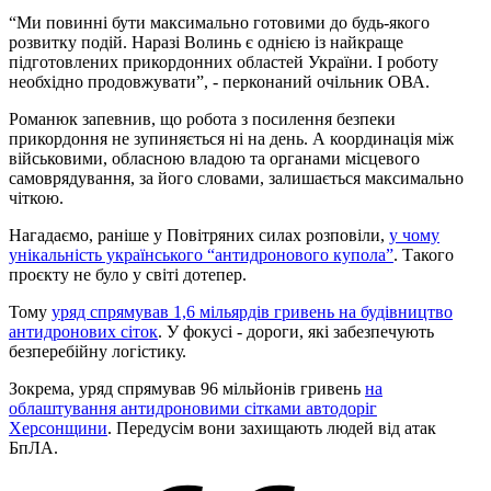
“Ми повинні бути максимально готовими до будь-якого
розвитку подій. Наразі Волинь є однією із найкраще
підготовлених прикордонних областей України. І роботу
необхідно продовжувати”, - перконаний очільник ОВА.
Романюк запевнив, що робота з посилення безпеки
прикордоння не зупиняється ні на день. А координація між
військовими, обласною владою та органами місцевого
самоврядування, за його словами, залишається максимально
чіткою.
Нагадаємо, раніше у Повітряних силах розповіли,
у чому
унікальність українського “антидронового купола”
. Такого
проєкту не було у світі дотепер.
Тому
уряд спрямував 1,6 мільярдів гривень на будівництво
антидронових сіток
. У фокусі - дороги, які забезпечують
безперебійну логістику.
Зокрема, уряд спрямував 96 мільйонів гривень
на
облаштування антидроновими сітками автодоріг
Херсонщини
. Передусім вони захищають людей від атак
БпЛА.