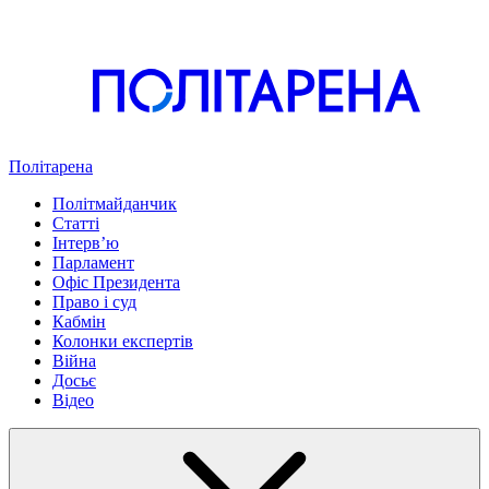
Політарена
Політмайданчик
Статті
Інтервʼю
Парламент
Офіс Президента
Право і суд
Кабмін
Колонки експертів
Війна
Досьє
Відео