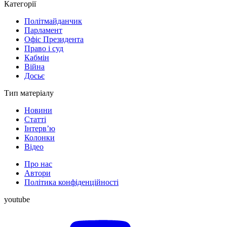
Категорії
Політмайданчик
Парламент
Офіс Президента
Право і суд
Кабмін
Війна
Досьє
Тип матеріалу
Новини
Статті
Інтерв’ю
Колонки
Відео
Про нас
Автори
Політика конфіденційності
youtube