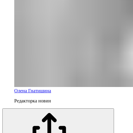
Олена Гнатишина
Редакторка новин