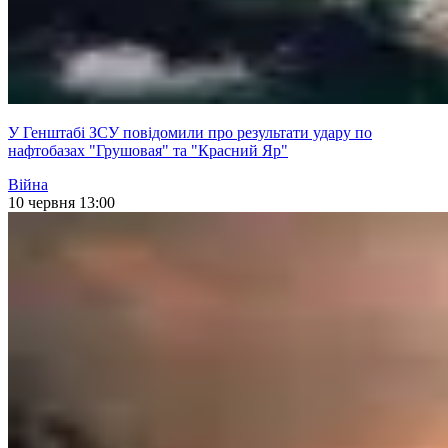
У Генштабі ЗСУ повідомили про результати удару по
нафтобазах "Грушовая" та "Красний Яр"
Війна
10 червня 13:00