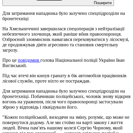
Поширити
Для затримання нападника було залучено спецпідрозділи на
бронетехніці
На Хмельниччині завершилася спецоперація з нейтралізації
небезпечного злочинця, який раніше вбив правоохоронця.
Озброєний зловмисник намагався переховуватися у лісосмузі,
де продовжував діяти агресивно та становив смертельну
загрозу.
Про це
повідомив
голова Національної поліції України Іван
Вигівський.
Під час втечі він кинув гранату в бік автомобіля працівників
лісової служби, проте ніхто не постраждав.
Для затримання нападника було залучено спецпідрозділи на
бронетехніці. Побачивши поліцейських, чоловік знову відкрив
вогонь на ураження, після чого правоохоронці застосували
зброю у відповідь і ліквідували його.
"Кожен поліцейський, виходячи на зміну, розуміє, що може не
повернутися додому. Але ми стоїмо на варті закону і життя
людей. Вічна пам’ять нашому колезі Сергію Чорному, який