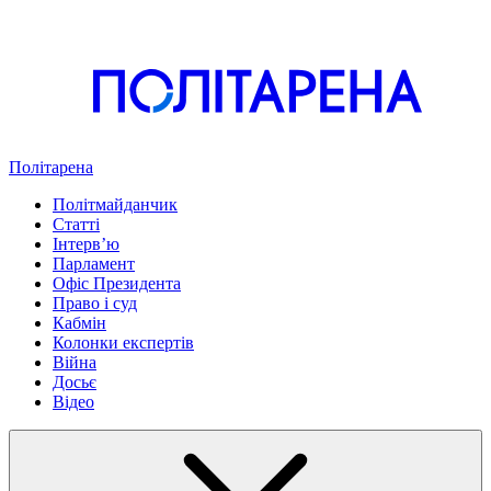
Політарена
Політмайданчик
Статті
Інтервʼю
Парламент
Офіс Президента
Право і суд
Кабмін
Колонки експертів
Війна
Досьє
Відео