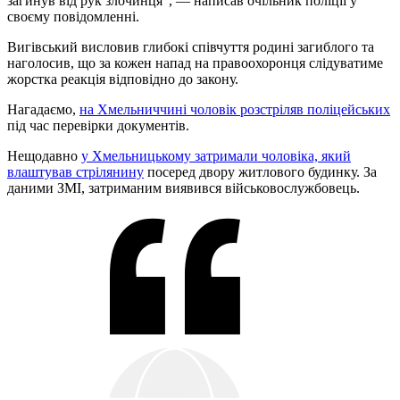
загинув від рук злочинця", — написав очільник поліції у
своєму повідомленні.
Вигівський висловив глибокі співчуття родині загиблого та
наголосив, що за кожен напад на правоохоронця слідуватиме
жорстка реакція відповідно до закону.
Нагадаємо,
на Хмельниччині чоловік розстріляв поліцейських
під час перевірки документів.
Нещодавно
у Хмельницькому затримали чоловіка, який
влаштував стрілянину
посеред двору житлового будинку. За
даними ЗМІ, затриманим виявився військовослужбовець.