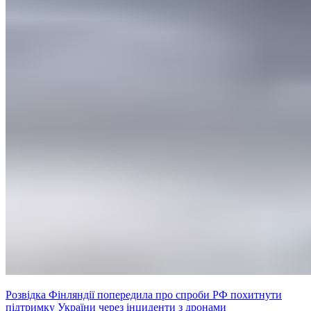
Розвідка Фінляндії попередила про спроби РФ похитнути
підтримку України через інциденти з дронами