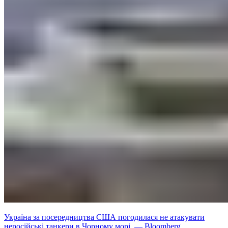
Україна за посередництва США погодилася не атакувати
неросійські танкери в Чорному морі, — Bloomberg