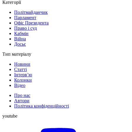
Категорії
Політмайданчик
Парламент
Офіс Президента
Право і суд
Кабмін
Війна
Досьє
Тип матеріалу
Новини
Статті
Інтерв’ю
Колонки
Відео
Про нас
Автори
Політика конфіденційності
youtube