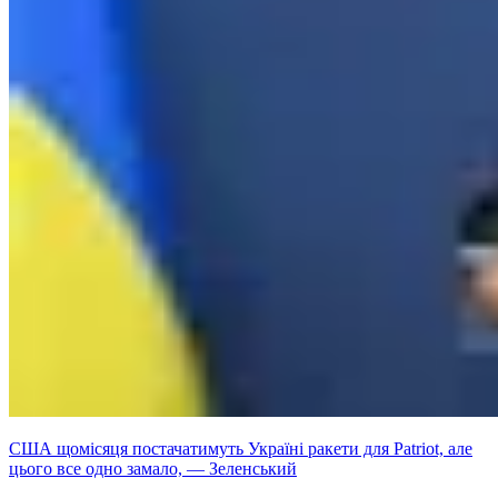
США щомісяця постачатимуть Україні ракети для Patriot, але
цього все одно замало, — Зеленський