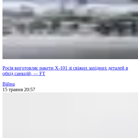
Росія виготовляє ракети Х-101 зі свіжих західних деталей в
обхід санкцій, — FT
Війна
15 травня 20:57