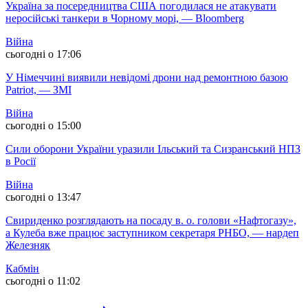
Україна за посередництва США погодилася не атакувати
неросійські танкери в Чорному морі, — Bloomberg
Війна
сьогодні о 17:06
У Німеччині виявили невідомі дрони над ремонтною базою
Patriot, — ЗМІ
Війна
сьогодні о 15:00
Сили оборони України уразили Ільський та Сизранський НПЗ
в Росії
Війна
сьогодні о 13:47
Свириденко розглядають на посаду в. о. голови «Нафтогазу»,
а Кулеба вже працює заступником секретаря РНБО, — нардеп
Железняк
Кабмін
сьогодні о 11:02