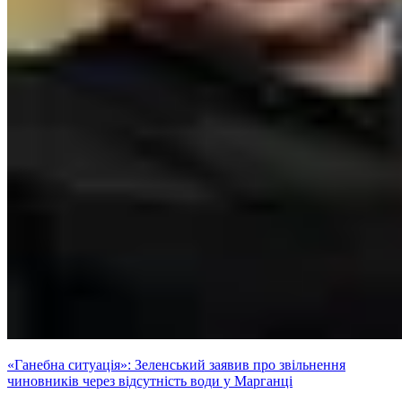
«Ганебна ситуація»: Зеленський заявив про звільнення
чиновників через відсутність води у Марганці