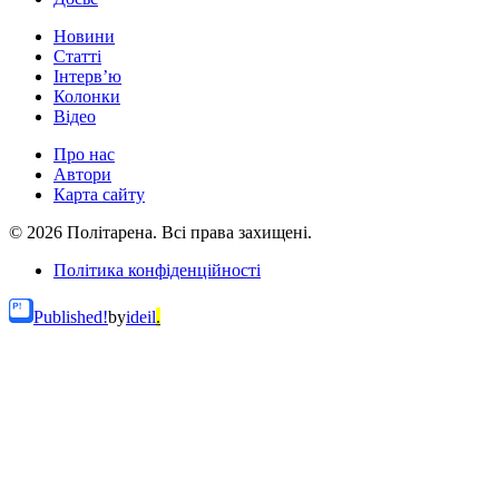
Новини
Статті
Інтерв’ю
Колонки
Відео
Про нас
Автори
Карта сайту
© 2026 Політарена. Всі права захищені.
Політика конфіденційності
Published!
by
ideil
.