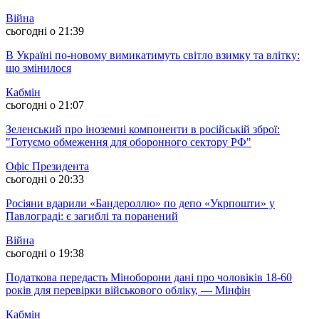
Війна
сьогодні о 21:39
В Україні по-новому вимикатимуть світло взимку та влітку:
що змінилося
Кабмін
сьогодні о 21:07
Зеленський про іноземні компоненти в російській зброї:
"Готуємо обмеження для оборонного сектору РФ"
Офіс Президента
сьогодні о 20:33
Росіяни вдарили «Бандероллю» по депо «Укрпошти» у
Павлограді: є загиблі та поранений
Війна
сьогодні о 19:38
Податкова передасть Міноборони дані про чоловіків 18-60
років для перевірки військового обліку, — Мінфін
Кабмін