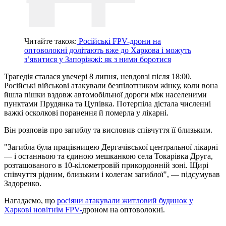
Читайте також:
Російські FPV-дрони на
оптоволокні долітають вже до Харкова і можуть
з’явитися у Запоріжжі: як з ними боротися
Трагедія сталася увечері 8 липня, невдовзі після 18:00.
Російські військові атакували безпілотником жінку, коли вона
йшла пішки вздовж автомобільної дороги між населеними
пунктами Прудянка та Цупівка. Потерпіла дістала численні
важкі осколкові поранення й померла у лікарні.
Він розповів про загиблу та висловив співчуття її близьким.
"Загибла була працівницею Дергачівської центральної лікарні
— і останньою та єдиною мешканкою села Токарівка Друга,
розташованого в 10-кілометровій прикордонній зоні. Щирі
співчуття рідним, близьким і колегам загиблої", — підсумував
Задоренко.
Нагадаємо, що
росіяни атакували житловий будинок у
Харкові новітнім FPV-
дроном на оптоволокні.