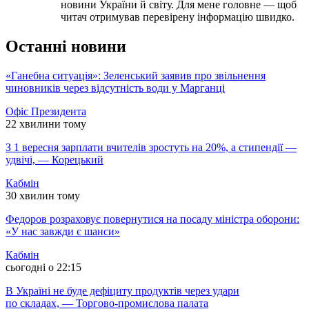
новини України й світу. Для мене головне — щоб
читач отримував перевірену інформацію швидко.
Останні новини
«Ганебна ситуація»: Зеленський заявив про звільнення
чиновників через відсутність води у Марганці
Офіс Президента
22 хвилини тому
З 1 вересня зарплати вчителів зростуть на 20%, а стипендії —
удвічі, — Корецький
Кабмін
30 хвилин тому
Федоров розраховує повернутися на посаду міністра оборони:
«У нас завжди є шанси»
Кабмін
сьогодні о 22:15
В Україні не буде дефіциту продуктів через удари
по складах, — Торгово-промислова палата