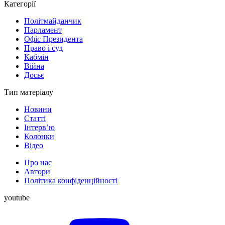
Категорії
Політмайданчик
Парламент
Офіс Президента
Право і суд
Кабмін
Війна
Досьє
Тип матеріалу
Новини
Статті
Інтерв’ю
Колонки
Відео
Про нас
Автори
Політика конфіденційності
youtube