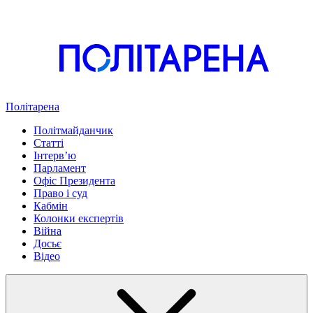
Політарена
Політмайданчик
Статті
Інтервʼю
Парламент
Офіс Президента
Право і суд
Кабмін
Колонки експертів
Війна
Досьє
Відео