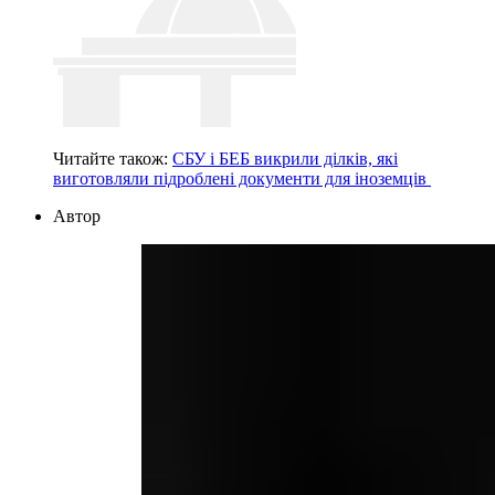
Читайте також:
СБУ і БЕБ викрили ділків, які
виготовляли підроблені документи для іноземців
Автор