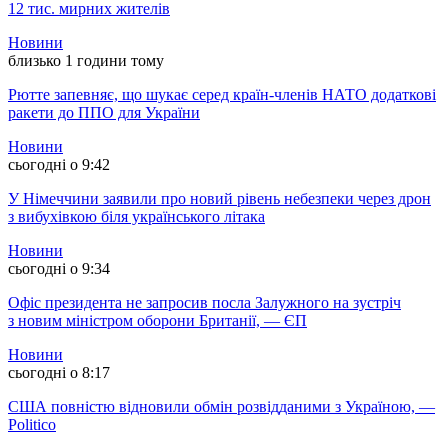
12 тис. мирних жителів
Новини
близько 1 години тому
Рютте запевняє, що шукає серед країн-членів НАТО додаткові
ракети до ППО для України
Новини
сьогодні о 9:42
У Німеччини заявили про новий рівень небезпеки через дрон
з вибухівкою біля українського літака
Новини
сьогодні о 9:34
Офіс президента не запросив посла Залужного на зустріч
з новим міністром оборони Британії, — ЄП
Новини
сьогодні о 8:17
США повністю відновили обмін розвідданими з Україною, —
Politico