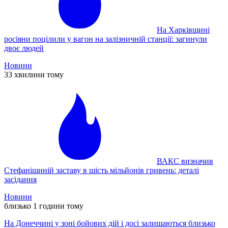
На Харківщині
росіяни поцілили у вагон на залізничній станції: загинули
двоє людей
Новини
33 хвилини тому
ВАКС визначив
Стефанішиній заставу в шість мільйонів гривень: деталі
засідання
Новини
близько 1 години тому
На Донеччині у зоні бойових дій і досі залишаються близько