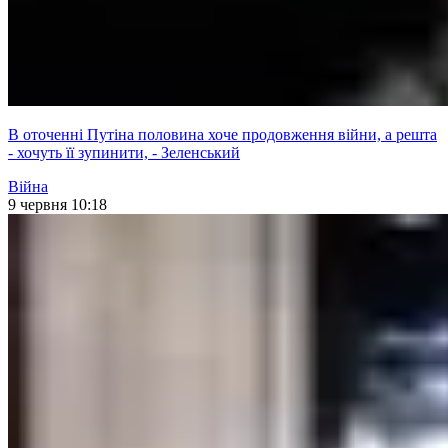
В оточенні Путіна половина хоче продовження війни, а решта
- хочуть її зупинити, - Зеленський
Війна
9 червня 10:18