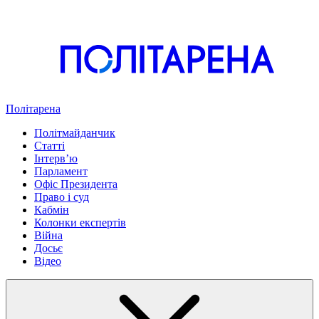
Політарена
Політмайданчик
Статті
Інтервʼю
Парламент
Офіс Президента
Право і суд
Кабмін
Колонки експертів
Війна
Досьє
Відео