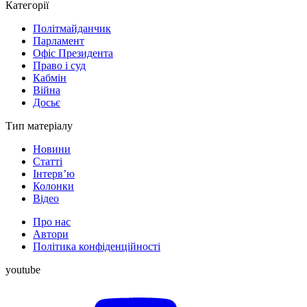
Категорії
Політмайданчик
Парламент
Офіс Президента
Право і суд
Кабмін
Війна
Досьє
Тип матеріалу
Новини
Статті
Інтерв’ю
Колонки
Відео
Про нас
Автори
Політика конфіденційності
youtube