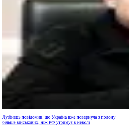
Лубінець повідомив, що Україна вже повернула з полону
більше військових, ніж РФ утримує в неволі