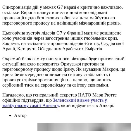
Синхронізація дій у межах G7 наразі є критично важливою,
оскільки Європа планує винести нові консолідовані
пропозиції щодо безпекових зобов'язань та майбутнього
переговорного процесу на найвищий міжнародний рівень.
Цьогорічна зустріч лідерів G7 у Франції матиме розширене
коло учасників через загострення інших глобальних криз.
Зокрема, на засідання запрошено лідерів Єгипту, Саудівської
Аравії, Катару та Об'єднаних Арабських Еміратів.
Окремий блок саміту наступного вівторка буде присвячений
ситуації навколо перекриття Ормузької протоки та
переговорному процесу щодо Ірану. Як зауважив Макрон, ця
криза безпосередньо впливає на світову стабільність і
провокує стрімке зростання цін на паливо, що чинить
серйозний тиск на європейську та світову економіки.
Нагадаємо, що генеральний секретар НАТО Марк Рютте
офіційно підтвердив, що
Зеленський візьме участь у
майбутньому саміті Альянсу
, який відбудеться в Анкарі.
Автор