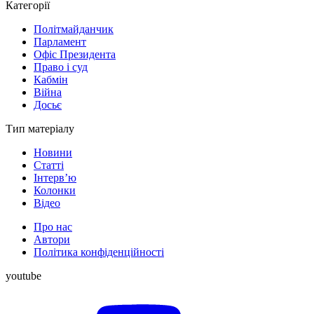
Категорії
Політмайданчик
Парламент
Офіс Президента
Право і суд
Кабмін
Війна
Досьє
Тип матеріалу
Новини
Статті
Інтерв’ю
Колонки
Відео
Про нас
Автори
Політика конфіденційності
youtube