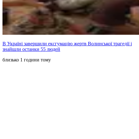
В Україні завершили ексгумацію жертв Волинської трагедії і
знайшли останки 55 людей
близько 1 години тому