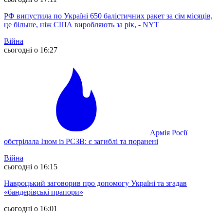
РФ випустила по Україні 650 балістичних ракет за сім місяців,
це більше, ніж США виробляють за рік, - NYT
Війна
сьогодні о 16:27
Армія Росії
обстрілала Ізюм із РСЗВ: є загиблі та поранені
Війна
сьогодні о 16:15
Навроцький заговорив про допомогу Україні та згадав
«бандерівські прапори»
сьогодні о 16:01