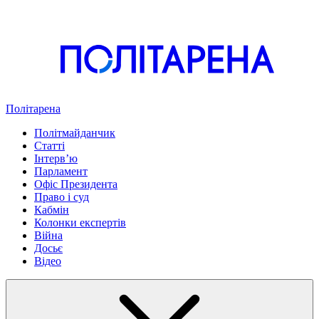
Політарена
Політмайданчик
Статті
Інтервʼю
Парламент
Офіс Президента
Право і суд
Кабмін
Колонки експертів
Війна
Досьє
Відео