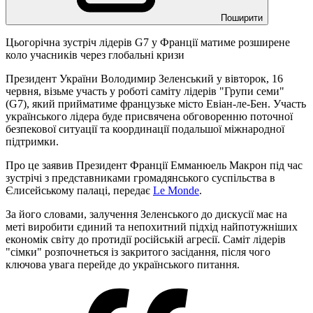
Поширити
Цьогорічна зустріч лідерів G7 у Франції матиме розширене
коло учасників через глобальні кризи
Президент України Володимир Зеленський у вівторок, 16
червня, візьме участь у роботі саміту лідерів "Групи семи"
(G7), який прийматиме французьке місто Евіан-ле-Бен. Участь
українського лідера буде присвячена обговоренню поточної
безпекової ситуації та координації подальшої міжнародної
підтримки.
Про це заявив Президент Франції Емманюель Макрон під час
зустрічі з представниками громадянського суспільства в
Єлисейському палаці, передає
Le Monde
.
За його словами, залучення Зеленського до дискусії має на
меті виробити єдиний та непохитний підхід найпотужніших
економік світу до протидії російській агресії. Саміт лідерів
"сімки" розпочнеться із закритого засідання, після чого
ключова увага перейде до українського питання.