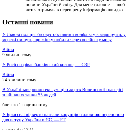
новини України й світу. Для мене головне — щоб
читач отримував перевірену інформацію швидко.
Останні новини
У Львові поліція з'ясовує обставини конфлікту в маршрутці: у
мережі пишуть, що жінку побили через російську мову
Війна
9 хвилин тому
У Росії назріває банківський колапс, — СЗР
Війна
24 хвилини тому
В Україні завершили ексгумацію жертв Волинської трагедії і
знайшли останки 55 людей
близько 1 години тому
У Брюсселі відверто назвали корупцію головною перепоною
для вступу України в ЄС, — FT
сьогодні о 17:11