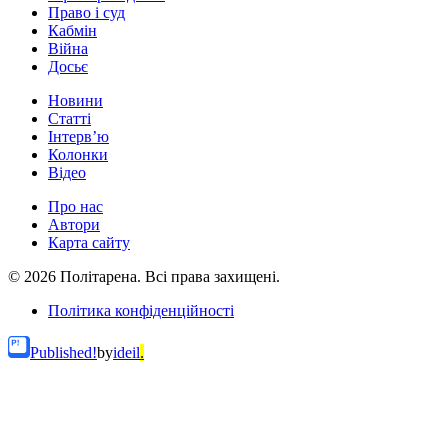
Право і суд
Кабмін
Війна
Досьє
Новини
Статті
Інтерв’ю
Колонки
Відео
Про нас
Автори
Карта сайту
© 2026 Політарена. Всі права захищені.
Політика конфіденційності
Published!
by
ideil
.