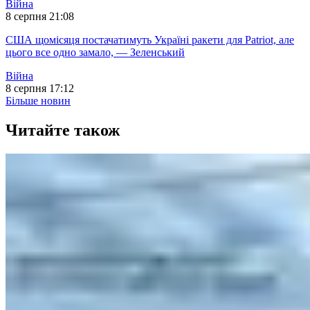
Війна
8 серпня 21:08
США щомісяця постачатимуть Україні ракети для Patriot, але
цього все одно замало, — Зеленський
Війна
8 серпня 17:12
Більше новин
Читайте також