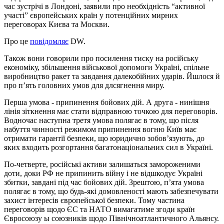
час зустрічі в Лондоні, заявили про необхідність “активної
участі” європейських країн у потенційних мирних
переговорах Києва та Москви.
Про це
повідомляє
DW.
Також вони говорили про посилення тиску на російську
економіку, збільшення військової допомоги Україні, спільне
виробництво ракет та завдання далекобійних ударів. Йшлося й
про п’ять головних умов для длсягнення миру.
Перша умова - припинення бойових дій. А друга - нинішня
лінія зіткнення має стати відправною точкою для переговорів.
Водночас наступна третя умова полягає в тому, що після
набуття чинності режимом припинення вогню Київ має
отримати гарантії безпеки, що юридично зобов’язують, до
яких входить розгортання багатонаціональних сил в Україні.
По-четверте, російські активи залишаться замороженими
доти, доки РФ не припинить війну і не відшкодує Україні
збитки, завдані під час бойових дій. Зрештою, п’ята умова
полягає в тому, що будь-які домовленості мають забезпечувати
захист інтересів європейської безпеки. Тому частина
переговорів щодо ЄС та НАТО вимагатиме згоди країн
Євросоюзу ы союзників щодо Північноатлантичного Альянсу.