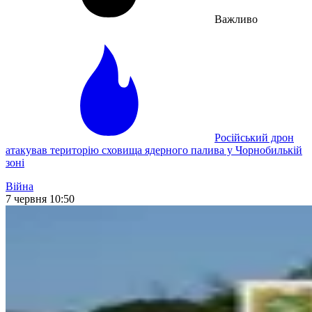
Важливо
Російський дрон
атакував територію сховища ядерного палива у Чорнобилькій
зоні
Війна
7 червня 10:50