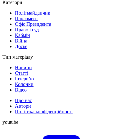
Категорії
Політмайданчик
Парламент
Офіс Президента
Право і суд
Кабмін
Війна
Досьє
Тип матеріалу
Новини
Статті
Інтерв’ю
Колонки
Відео
Про нас
Автори
Політика конфіденційності
youtube