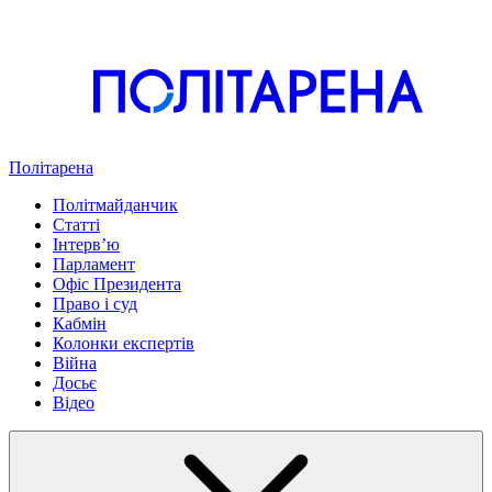
Політарена
Політмайданчик
Статті
Інтервʼю
Парламент
Офіс Президента
Право і суд
Кабмін
Колонки експертів
Війна
Досьє
Відео