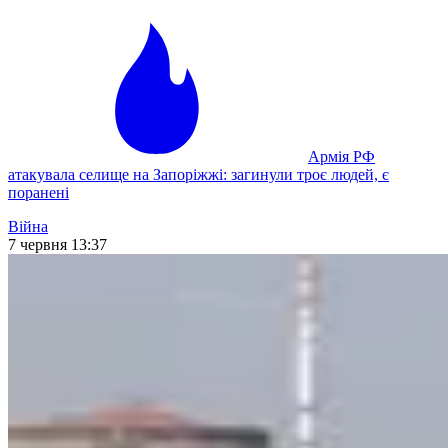
Армія РФ
атакувала селище на Запоріжжі: загинули троє людей, є
поранені
Війна
7 червня 13:37