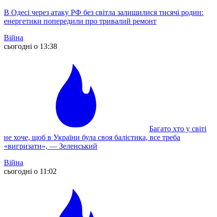
В Одесі через атаку РФ без світла залишилися тисячі родин:
енергетики попередили про тривалий ремонт
Війна
сьогодні о 13:38
Багато хто у світі
не хоче, щоб в України була своя балістика, все треба
«вигризати», — Зеленський
Війна
сьогодні о 11:02