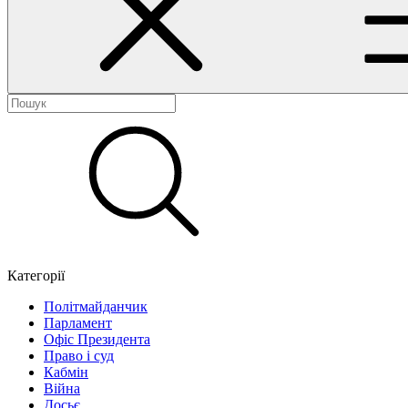
Категорії
Політмайданчик
Парламент
Офіс Президента
Право і суд
Кабмін
Війна
Досьє