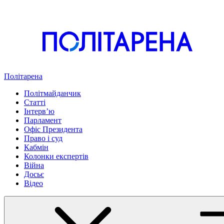
Політарена
Політмайданчик
Статті
Інтервʼю
Парламент
Офіс Президента
Право і суд
Кабмін
Колонки експертів
Війна
Досьє
Відео