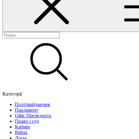
Категорії
Політмайданчик
Парламент
Офіс Президента
Право і суд
Кабмін
Війна
Досьє