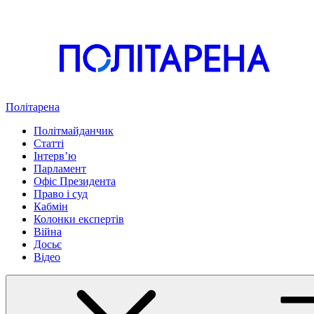
Політарена
Політмайданчик
Статті
Інтервʼю
Парламент
Офіс Президента
Право і суд
Кабмін
Колонки експертів
Війна
Досьє
Відео