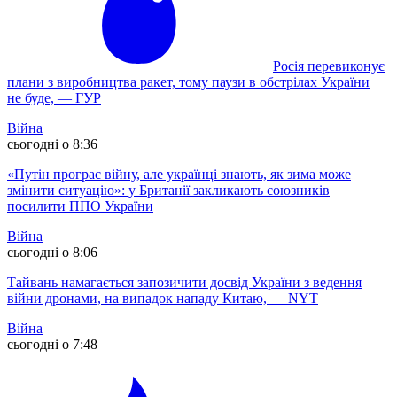
Росія перевиконує
плани з виробництва ракет, тому паузи в обстрілах України
не буде, — ГУР
Війна
сьогодні о 8:36
«Путін програє війну, але українці знають, як зима може
змінити ситуацію»: у Британії закликають союзників
посилити ППО України
Війна
сьогодні о 8:06
Тайвань намагається запозичити досвід України з ведення
війни дронами, на випадок нападу Китаю, — NYT
Війна
сьогодні о 7:48