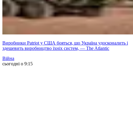
Виробники Patriot у США бояться, що Україна удосконалить і
здешевить виробництво їхніх систем, — The Atlantic
Війна
сьогодні о 9:15