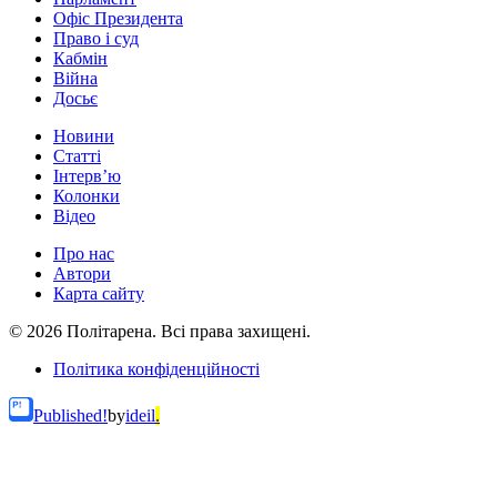
Офіс Президента
Право і суд
Кабмін
Війна
Досьє
Новини
Статті
Інтерв’ю
Колонки
Відео
Про нас
Автори
Карта сайту
© 2026 Політарена. Всі права захищені.
Політика конфіденційності
Published!
by
ideil
.