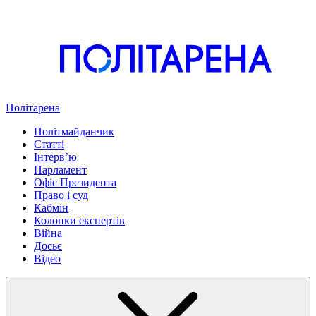
Політарена
Політмайданчик
Статті
Інтервʼю
Парламент
Офіс Президента
Право і суд
Кабмін
Колонки експертів
Війна
Досьє
Відео