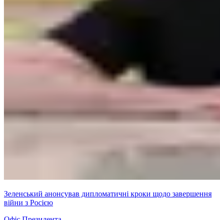
Зеленський анонсував дипломатичні кроки щодо завершення
війни з Росією
Офіс Президента