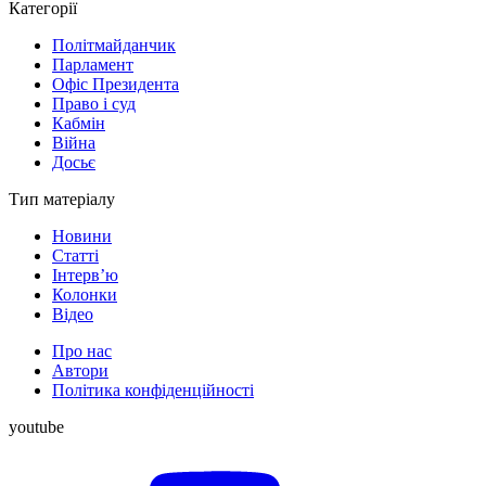
Категорії
Політмайданчик
Парламент
Офіс Президента
Право і суд
Кабмін
Війна
Досьє
Тип матеріалу
Новини
Статті
Інтерв’ю
Колонки
Відео
Про нас
Автори
Політика конфіденційності
youtube