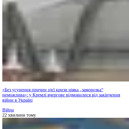
«Без усунення причин цієї кризи ніяка „заморозка“
неможлива»: у Кремлі вчергове відмовилися від закінчення
війни в Україні
Війна
22 хвилини тому