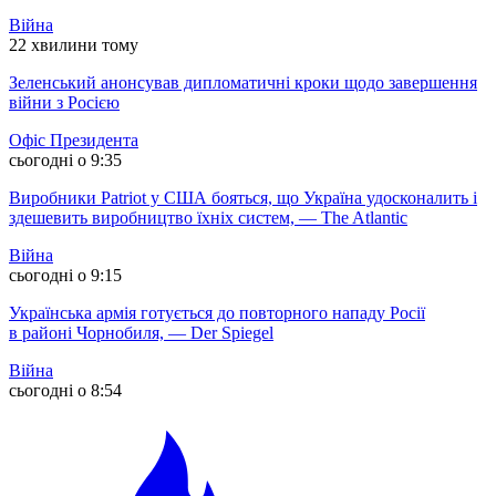
Війна
22 хвилини тому
Зеленський анонсував дипломатичні кроки щодо завершення
війни з Росією
Офіс Президента
сьогодні о 9:35
Виробники Patriot у США бояться, що Україна удосконалить і
здешевить виробництво їхніх систем, — The Atlantic
Війна
сьогодні о 9:15
Українська армія готується до повторного нападу Росії
в районі Чорнобиля, — Der Spiegel
Війна
сьогодні о 8:54