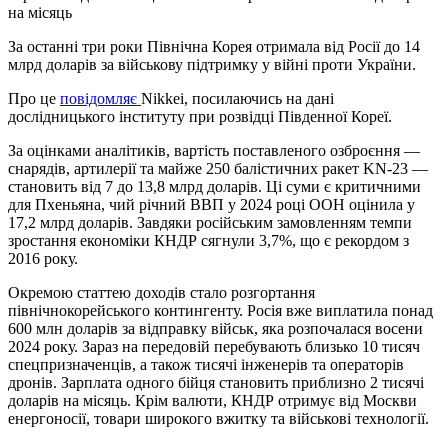
на місяць
За останні три роки Північна Корея отримала від Росії до 14
млрд доларів за військову підтримку у війні проти України.
Про це
повідомляє
Nikkei, посилаючись на дані
дослідницького інституту при розвідці Південної Кореї.
За оцінками аналітиків, вартість поставленого озброєння —
снарядів, артилерії та майже 250 балістичних ракет KN-23 —
становить від 7 до 13,8 млрд доларів. Ці суми є критичними
для Пхеньяна, чий річний ВВП у 2024 році ООН оцінила у
17,2 млрд доларів. Завдяки російським замовленням темпи
зростання економіки КНДР сягнули 3,7%, що є рекордом з
2016 року.
Окремою статтею доходів стало розгортання
північнокорейського контингенту. Росія вже виплатила понад
600 млн доларів за відправку військ, яка розпочалася восени
2024 року. Зараз на передовій перебувають близько 10 тисяч
спецпризначенців, а також тисячі інженерів та операторів
дронів. Зарплата одного бійця становить приблизно 2 тисячі
доларів на місяць. Крім валюти, КНДР отримує від Москви
енергоносії, товари широкого вжитку та військові технології.