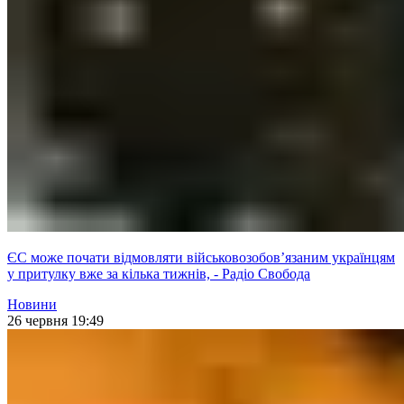
ЄС може почати відмовляти військовозобов’язаним українцям
у притулку вже за кілька тижнів, - Радіо Свобода
Новини
26 червня 19:49