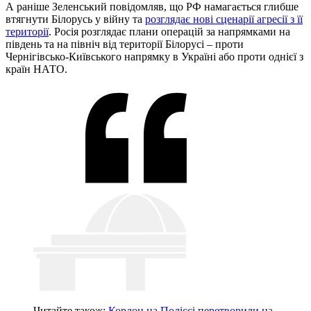
А раніше Зеленський повідомляв, що РФ намагається глибше
втягнути Білорусь у війну та
розглядає нові сценарії агресії з її
території
. Росія розглядає плани операцій за напрямками на
південь та на північ від території Білорусі – проти
Чернігівсько-Київського напрямку в Україні або проти однієї з
країн НАТО.
Читайте також:
Кордон на Поліссі перетворили на