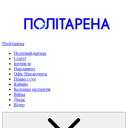
Політарена
Політмайданчик
Статті
Інтервʼю
Парламент
Офіс Президента
Право і суд
Кабмін
Колонки експертів
Війна
Досьє
Відео