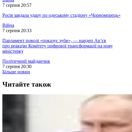
7 серпня 20:57
Росія завдала удару по одеському стадіону «Чорноморець»
Війна
7 серпня 20:33
Парламент поволі «показує зуби», — нардеп Ар’єв
про реакцію Комітету цифрової трансформації на нову
міністерку
Політичний майданчик
7 серпня 20:30
Більше новин
Читайте також