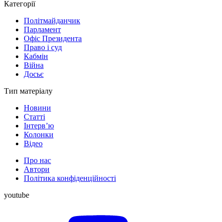
Категорії
Політмайданчик
Парламент
Офіс Президента
Право і суд
Кабмін
Війна
Досьє
Тип матеріалу
Новини
Статті
Інтерв’ю
Колонки
Відео
Про нас
Автори
Політика конфіденційності
youtube