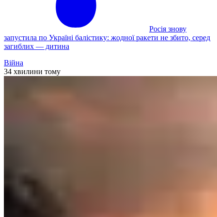
Росія знову
запустила по Україні балістику: жодної ракети не збито, серед
загиблих — дитина
Війна
34 хвилини тому