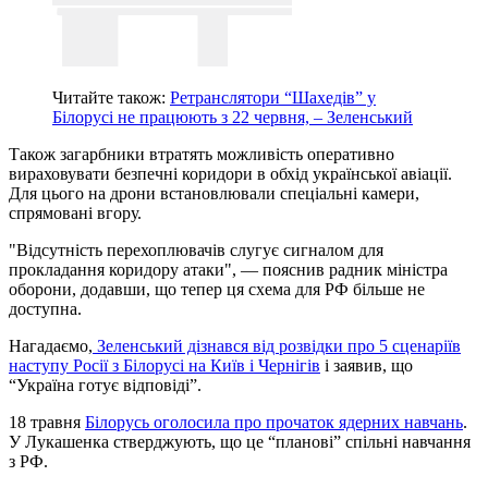
Читайте також:
Ретранслятори “Шахедів” у
Білорусі не працюють з 22 червня, – Зеленський
Також загарбники втратять можливість оперативно
вираховувати безпечні коридори в обхід української авіації.
Для цього на дрони встановлювали спеціальні камери,
спрямовані вгору.
"Відсутність перехоплювачів слугує сигналом для
прокладання коридору атаки", — пояснив радник міністра
оборони, додавши, що тепер ця схема для РФ більше не
доступна.
Нагадаємо,
Зеленський дізнався від розвідки про 5 сценаріїв
наступу Росії з Білорусі на Київ і Чернігів
і заявив, що
“Україна готує відповіді”.
18 травня
Білорусь оголосила про прочаток ядерних навчань
.
У Лукашенка стверджують, що це “планові” спільні навчання
з РФ.