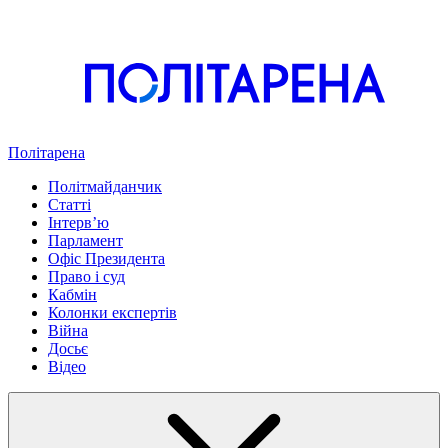
Політарена
Політмайданчик
Статті
Інтервʼю
Парламент
Офіс Президента
Право і суд
Кабмін
Колонки експертів
Війна
Досьє
Відео