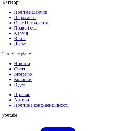
Категорії
Політмайданчик
Парламент
Офіс Президента
Право і суд
Кабмін
Війна
Досьє
Тип матеріалу
Новини
Статті
Інтерв’ю
Колонки
Відео
Про нас
Автори
Політика конфіденційності
youtube