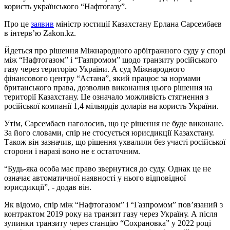
користь українського “Нафтогазу”.
Про це
заявив
міністр юстиції Казахстану Ерлана Сарсембаєв
в інтервʼю Zakon.kz.
Йдеться про рішення Міжнародного арбітражного суду у спорі
між “Нафтогазом” і “Газпромом” щодо транзиту російського
газу через територію України. А суд Міжнародного
фінансового центру “Астана”, який працює за нормами
британського права, дозволив виконання цього рішення на
території Казахстану. Це означало можливість стягнення з
російської компанії 1,4 мільярдів доларів на користь України.
Утім, Сарсембаєв наголосив, що це рішення не буде виконане.
За його словами, спір не стосується юрисдикції Казахстану.
Також він зазначив, що рішення ухвалили без участі російської
сторони і наразі воно не є остаточним.
“Будь-яка особа має право звернутися до суду. Однак це не
означає автоматичної наявності у нього відповідної
юрисдикції”, - додав він.
Як відомо, спір між “Нафтогазом” і “Газпромом” пов’язаний з
контрактом 2019 року на транзит газу через Україну. А після
зупинки транзиту через станцію “Сохрановка” у 2022 році