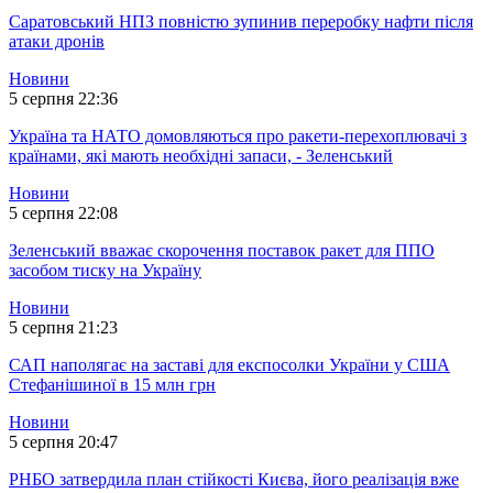
Саратовський НПЗ повністю зупинив переробку нафти після
атаки дронів
Новини
5 серпня 22:36
Україна та НАТО домовляються про ракети-перехоплювачі з
країнами, які мають необхідні запаси, - Зеленський
Новини
5 серпня 22:08
Зеленський вважає скорочення поставок ракет для ППО
засобом тиску на Україну
Новини
5 серпня 21:23
САП наполягає на заставі для експосолки України у США
Стефанішиної в 15 млн грн
Новини
5 серпня 20:47
РНБО затвердила план стійкості Києва, його реалізація вже