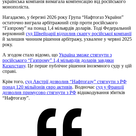
українська компанія вимагала компенсацію від російського
монополіста.
Нагадаємо, у березні 2026 року Група “Нафтогаз України”
остаточно виграла арбітражний спір проти російського
“Газпрому” на понад 1,4 мільярдів доларів. Тоді Федеральний
верховний
суд Швейцарії відхилив скаргу російської компанії
й залишив чинним рішення арбітражу, ухвалене у червні 2025
року.
А згодом стало відомо, що
Україна зможе стягнути з
російського “Газпрому” 1,4 мільярдів доларів завдяки
Казахстану
. Це перше публічне рішення іноземного суду у цій
справі.
Крім того,
суд Австрії дозволив “Нафтогазу” стягнути з РФ
понад 120 мільйонів євро активів
. Водночас
суд у Франції
дозволив примусово стягнути з РФ
відшкодування збитків
“Нафтогазу”.