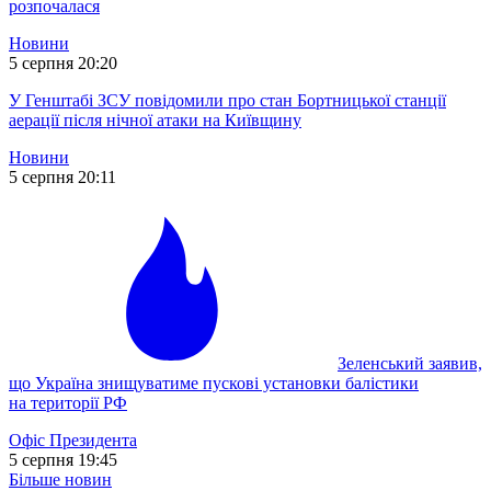
розпочалася
Новини
5 серпня 20:20
У Генштабі ЗСУ повідомили про стан Бортницької станції
аерації після нічної атаки на Київщину
Новини
5 серпня 20:11
Зеленський заявив,
що Україна знищуватиме пускові установки балістики
на території РФ
Офіс Президента
5 серпня 19:45
Більше новин