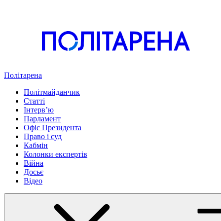
Політарена
Політмайданчик
Статті
Інтервʼю
Парламент
Офіс Президента
Право і суд
Кабмін
Колонки експертів
Війна
Досьє
Відео