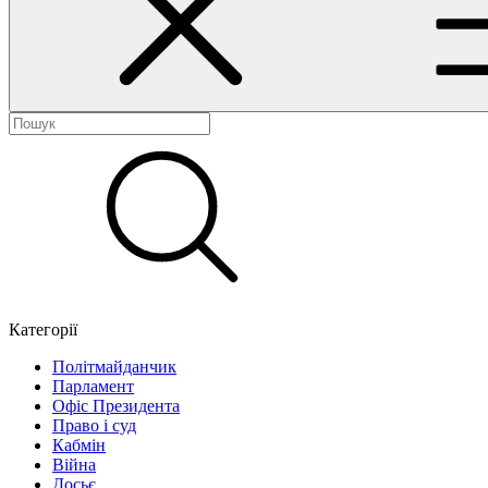
Категорії
Політмайданчик
Парламент
Офіс Президента
Право і суд
Кабмін
Війна
Досьє