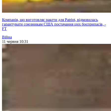
Компанія, що виготовляє ракети для Patriot, відмовилась
гарантувати союзникам США постачання цих боєприпасів, -
FT
Війна
11 червня 10:31