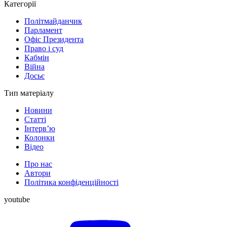
Категорії
Політмайданчик
Парламент
Офіс Президента
Право і суд
Кабмін
Війна
Досьє
Тип матеріалу
Новини
Статті
Інтерв’ю
Колонки
Відео
Про нас
Автори
Політика конфіденційності
youtube