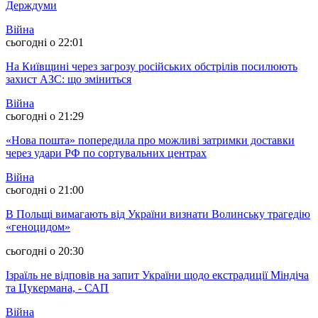
Держдуми
Війна
сьогодні о 22:01
На Київщині через загрозу російських обстрілів посилюють
захист АЗС: що зміниться
Війна
сьогодні о 21:29
«Нова пошта» попередила про можливі затримки доставки
через удари РФ по сортувальних центрах
Війна
сьогодні о 21:00
В Польщі вимагають від України визнати Волинську трагедію
«геноцидом»
сьогодні о 20:30
Ізраїль не відповів на запит України щодо екстрадиції Міндіча
та Цукермана, - САП
Війна