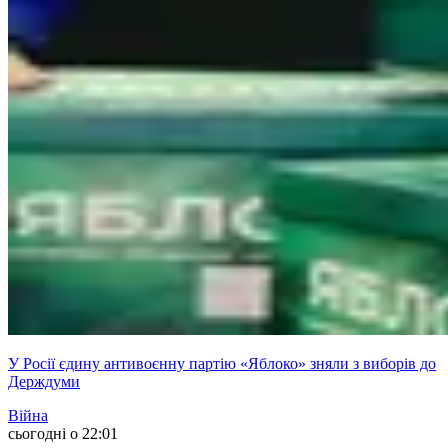
У Росії єдину антивоєнну партію «Яблоко» зняли з виборів до
Держдуми
Війна
сьогодні о 22:01