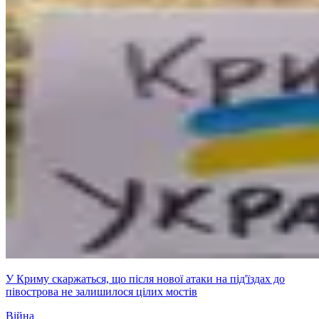
У Криму скаржаться, що після нової атаки на під'їздах до
півострова не залишилося цілих мостів
Війна