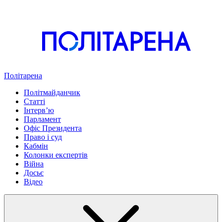
Політарена
Політмайданчик
Статті
Інтервʼю
Парламент
Офіс Президента
Право і суд
Кабмін
Колонки експертів
Війна
Досьє
Відео