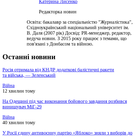
Катерина Лисенко
Редакторка новин
Освіта: бакалавр за спеціальністю "Журналістика",
Східноукраїнський національний університет ім.
В. Даля (2007 рік) Досвід: PR-менеджер, редактор,
ведуча новин. З 2015 року працює з темами, що
пов'язані з Донбасом та війною.
Останні новини
Росія отримала від КНДР додаткові балістичні ракети
та війська, — Зеленський
Війна
12 хвилин тому
На Одещині під час виконання бойового завдання розбився
винищувач МіГ-29
Війна
40 хвилин тому
У Росії єдину антивоєнну партію «Яблоко» зняли з виборів до