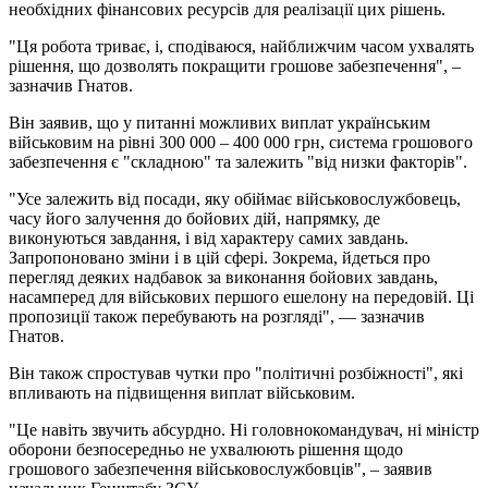
необхідних фінансових ресурсів для реалізації цих рішень.
"Ця робота триває, і, сподіваюся, найближчим часом ухвалять
рішення, що дозволять покращити грошове забезпечення", –
зазначив Гнатов.
Він заявив, що у питанні можливих виплат українським
військовим на рівні 300 000 – 400 000 грн, система грошового
забезпечення є "складною" та залежить "від низки факторів".
"Усе залежить від посади, яку обіймає військовослужбовець,
часу його залучення до бойових дій, напрямку, де
виконуються завдання, і від характеру самих завдань.
Запропоновано зміни і в цій сфері. Зокрема, йдеться про
перегляд деяких надбавок за виконання бойових завдань,
насамперед для військових першого ешелону на передовій. Ці
пропозиції також перебувають на розгляді", — зазначив
Гнатов.
Він також спростував чутки про "політичні розбіжності", які
впливають на підвищення виплат військовим.
"Це навіть звучить абсурдно. Ні головнокомандувач, ні міністр
оборони безпосередньо не ухвалюють рішення щодо
грошового забезпечення військовослужбовців", – заявив