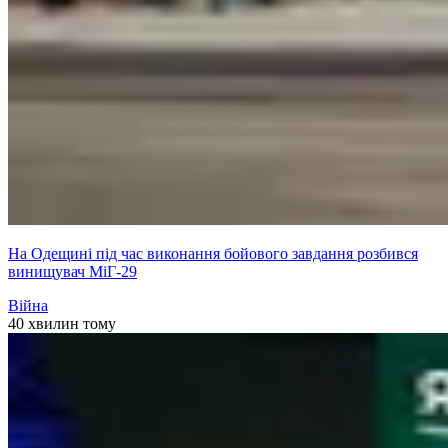
На Одещині під час виконання бойового завдання розбився
винищувач МіГ-29
Війна
40 хвилин тому